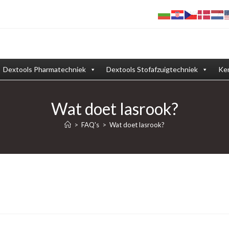
Winkel
Afd
Dextools Pharmatechniek
Dextools Stofafzuigtechniek
Ken
Wat doet lasrook?
>
FAQ's
>
Wat doet lasrook?