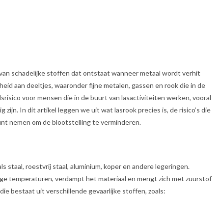
van schadelijke stoffen dat ontstaat wanneer metaal wordt verhit
heid aan deeltjes, waaronder fijne metalen, gassen en rook die in de
risico voor mensen die in de buurt van lasactiviteiten werken, vooral
n. In dit artikel leggen we uit wat lasrook precies is, de risico’s die
nt nemen om de blootstelling te verminderen.
s staal, roestvrij staal, aluminium, koper en andere legeringen.
ge temperaturen, verdampt het materiaal en mengt zich met zuurstof
ie bestaat uit verschillende gevaarlijke stoffen, zoals: