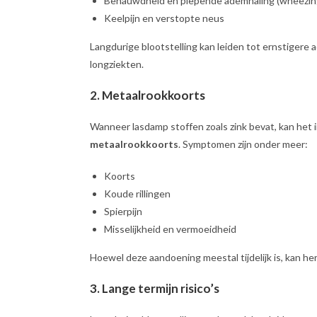
Benauwdheid en piepende ademhaling (wheezin
Keelpijn en verstopte neus
Langdurige blootstelling kan leiden tot ernstigere
longziekten.
2.
Metaalrookkoorts
Wanneer lasdamp stoffen zoals zink bevat, kan het
metaalrookkoorts
. Symptomen zijn onder meer:
Koorts
Koude rillingen
Spierpijn
Misselijkheid en vermoeidheid
Hoewel deze aandoening meestal tijdelijk is, kan h
3.
Lange termijn risico’s