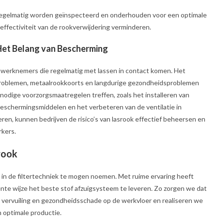
n regelmatig worden geïnspecteerd en onderhouden voor een optimale
ffectiviteit van de rookverwijdering verminderen.
Het Belang van Bescherming
r werknemers die regelmatig met lassen in contact komen. Het
problemen, metaalrookkoorts en langdurige gezondheidsproblemen
e nodige voorzorgsmaatregelen treffen, zoals het installeren van
beschermingsmiddelen en het verbeteren van de ventilatie in
en, kunnen bedrijven de risico’s van lasrook effectief beheersen en
rkers.
rook
 in de
filtertechniek te mogen noemen. Met ruime ervaring heeft
ënte wijze het beste stof afzuigsysteem te leveren. Zo zorgen we dat
vervuiling en gezondheidsschade op de werkvloer en realiseren we
n optimale productie.