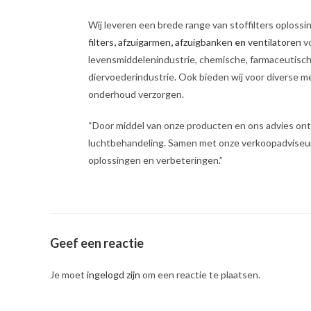
Wij leveren een brede range van stoffilters oplossi
filters
,
afzuigarmen
,
afzuigbanken
en
ventilatoren
vo
levensmiddelenindustrie, chemische, farmaceutisch
diervoederindustrie
.
Ook bieden wij voor diverse 
onderhoud verzorgen.
“Door middel van onze producten en ons advies ont
luchtbehandeling. Samen met onze verkoopadviseurs 
oplossingen en verbeteringen.”
Geef een reactie
Je moet
ingelogd zijn
om een reactie te plaatsen.