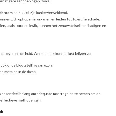
 ernstigere aandoeningen, zoals:
chroom
en
nikkel
, zijn kankerverwekkend.
unnen zich ophopen in organen en leiden tot toxische schade.
len, zoals
lood
en
kwik
, kunnen het zenuwstelsel beschadigen en
ok de ogen en de huid. Werknemers kunnen last krijgen van:
ook of de blootstelling aan ozon.
lde metalen in de damp.
van essentieel belang om adequate maatregelen te nemen om de
 effectieve methoden zijn:
ok