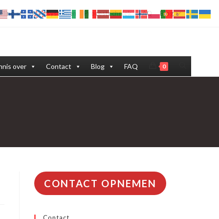
eling stofafzuigsystemen
Procestechniek
FAQ
Blog
Toggle
nis over
Contact
Blog
FAQ
0
site
zoeken
CONTACT OPNEMEN
Contact