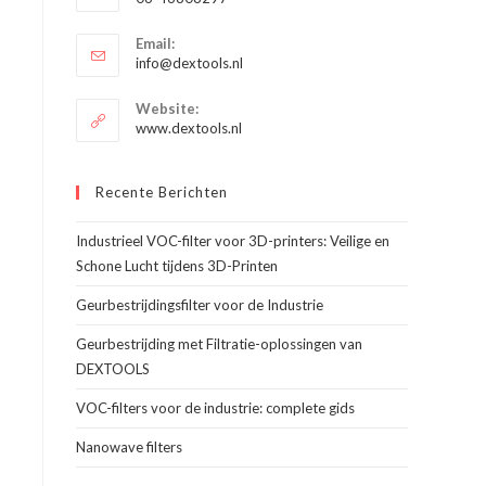
je
Opent
toepassing
Email:
in
Opent
info@dextools.nl
je
in
je
toepassing
Website:
toepassing
www.dextools.nl
Recente Berichten
Industrieel VOC-filter voor 3D-printers: Veilige en
Schone Lucht tijdens 3D-Printen
Geurbestrijdingsfilter voor de Industrie
Geurbestrijding met Filtratie-oplossingen van
DEXTOOLS
VOC-filters voor de industrie: complete gids
Nanowave filters