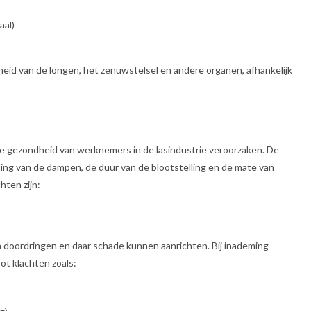
aal)
heid van de longen, het zenuwstelsel en andere organen, afhankelijk
de gezondheid van werknemers in de lasindustrie veroorzaken. De
elling van de dampen, de duur van de blootstelling en de mate van
ten zijn:
en doordringen en daar schade kunnen aanrichten. Bij inademing
ot klachten zoals: