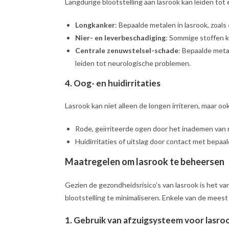
Langdurige blootstelling aan lasrook kan leiden tot
Longkanker
: Bepaalde metalen in lasrook, zoals
Nier- en leverbeschadiging
: Sommige stoffen k
Centrale zenuwstelsel-schade
: Bepaalde meta
leiden tot neurologische problemen.
4.
Oog- en huidirritaties
Lasrook kan niet alleen de longen irriteren, maar o
Rode, geïrriteerde ogen door het inademen van r
Huidirritaties of uitslag door contact met bepaa
Maatregelen om lasrook te beheersen
Gezien de gezondheidsrisico’s van lasrook is het 
blootstelling te minimaliseren. Enkele van de meest
1.
Gebruik van afzuigsysteem voor lasro