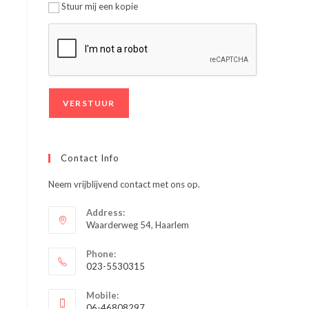
Stuur mij een kopie
Contact Info
Neem vrijblijvend contact met ons op.
Address:
Waarderweg 54, Haarlem
Phone:
023-5530315
Opent
Mobile:
in
06-46808297