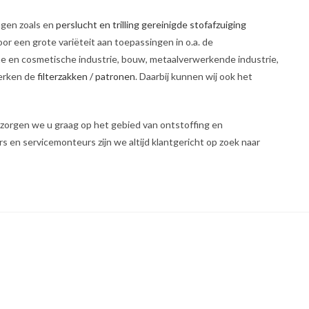
ngen zoals en
perslucht en trilling gereinigde stofafzuiging
or een grote variëteit aan toepassingen in o.a. de
e en cosmetische industrie, bouw, metaalverwerkende industrie,
merken de
filterzakken / patronen
. Daarbij kunnen wij ook het
zorgen we u graag op het gebied van ontstoffing en
en servicemonteurs zijn we altijd klantgericht op zoek naar