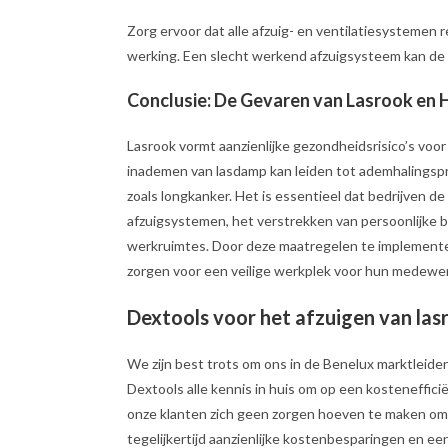
Zorg ervoor dat alle afzuig- en ventilatiesysteme
werking. Een slecht werkend afzuigsysteem kan de e
Conclusie: De Gevaren van Lasrook en 
Lasrook vormt aanzienlijke gezondheidsrisico’s voo
inademen van lasdamp kan leiden tot ademhalings
zoals longkanker. Het is essentieel dat bedrijven d
afzuigsystemen, het verstrekken van persoonlijke 
werkruimtes. Door deze maatregelen te implementer
zorgen voor een veilige werkplek voor hun medewe
Dextools voor het afzuigen van las
We zijn best trots om ons in de Benelux marktleider
Dextools alle kennis in huis om op een kosteneffici
onze klanten zich geen zorgen hoeven te maken om 
tegelijkertijd aanzienlijke kostenbesparingen en ee