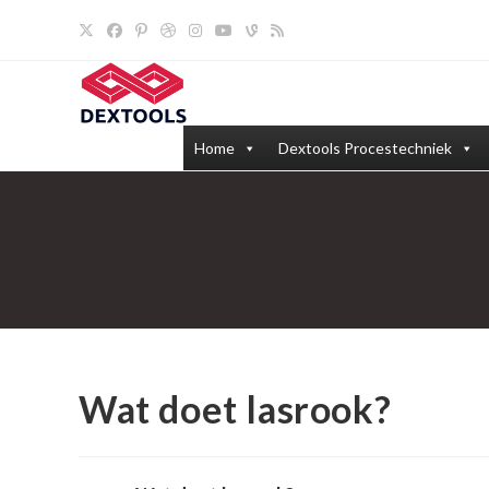
Ga
naar
inhoud
Home
Dextools Procestechniek
Wat doet lasrook?