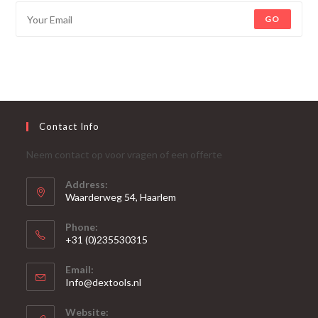
GO
Contact Info
Neem contact op voor vragen of een offerte
Address:
Waarderweg 54, Haarlem
Phone:
+31 (0)235530315
Opent
Email:
in
Opent
Info@dextools.nl
je
in
je
toepassing
Website: