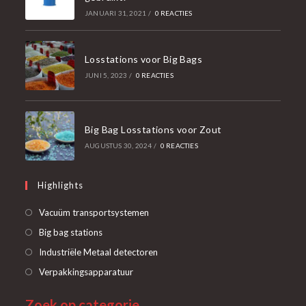
JANUARI 31, 2021
/
0 REACTIES
Losstations voor Big Bags
JUNI 5, 2023
/
0 REACTIES
Big Bag Losstations voor Zout
AUGUSTUS 30, 2024
/
0 REACTIES
Highlights
Opent
Vacuüm transportsystemen
in
Opent
Big bag stations
een
in
Opent
Industriële Metaal detectoren
nieuwe
een
in
Opent
Verpakkingsapparatuur
tab
nieuwe
een
in
tab
Zoek op categorie
nieuwe
een