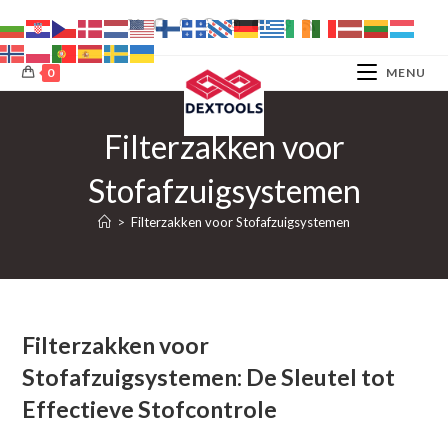
Ga
naar
inhoud
0
MENU
Filterzakken voor
Stofafzuigsystemen
>
Filterzakken voor Stofafzuigsystemen
Filterzakken voor
Stofafzuigsystemen: De Sleutel tot
Effectieve Stofcontrole