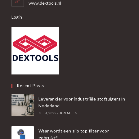
toepassing
www.dextools.nl
Login
Recent Posts
Leverancier voor industriële stofzuigers in
Nederland
MEI 4, 2025
/
0 REACTIES
Waar wordt een silo top filter voor
gebruikt?