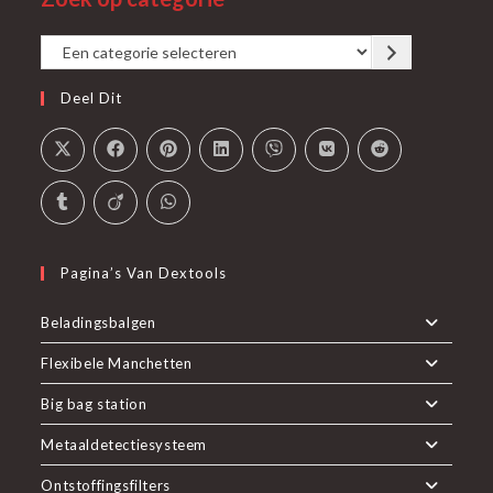
tab
nieuwe
Een
tab
categorie
Deel Dit
selecteren
Pagina’s Van Dextools
Beladingsbalgen
Flexibele Manchetten
Big bag station
Metaaldetectiesysteem
Ontstoffingsfilters