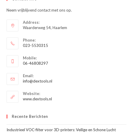
Neem vrijblijvend contact met ons op.
Address:
Waarderweg 54, Haarlem
Phone:
023-5530315
Opent
Mobile:
in
06-46808297
je
Opent
toepassing
Email:
in
Opent
info@dextools.nl
je
in
je
toepassing
Website:
toepassing
www.dextools.nl
Recente Berichten
Industrieel VOC-filter voor 3D-printers: Veilige en Schone Lucht