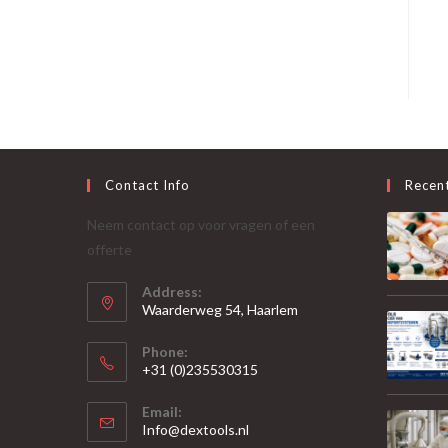
Contact Info
Recen
Neem contact op voor vragen of een
offerte
Address:
Waarderweg 54, Haarlem
Phone:
+31 (0)235530315
Opent
Email:
in
Opent
Info@dextools.nl
je
in