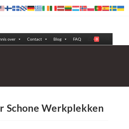
eling stofafzuigsystemen
Procestechniek
FAQ
Blog
Toggle
nis over
Contact
Blog
FAQ
0
site
zoeken
oor Schone Werkplekken