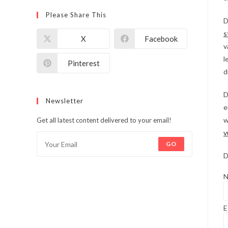
Please Share This
D
s
X
Facebook
v
l
Pinterest
d
D
Newsletter
e
w
Get all latest content delivered to your email!
v
GO
D
N
E