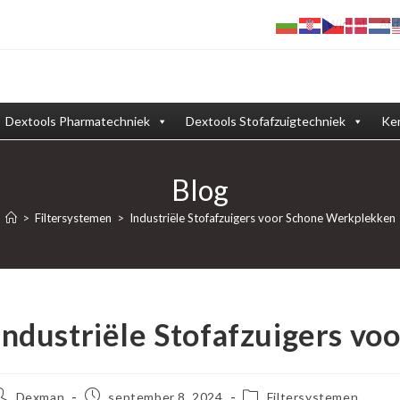
Winkel
Afd
Dextools Pharmatechniek
Dextools Stofafzuigtechniek
Ken
Blog
>
Filtersystemen
>
Industriële Stofafzuigers voor Schone Werkplekken
Industriële Stofafzuigers v
ericht
Bericht
Berichtcategorie:
Dexman
september 8, 2024
Filtersystemen