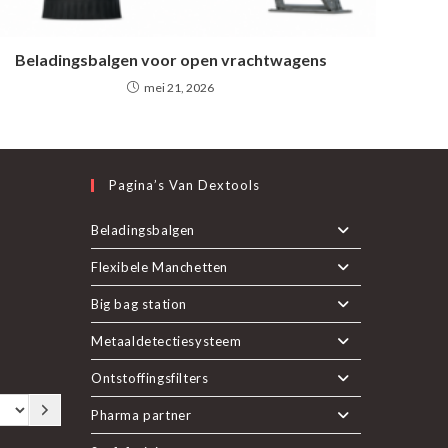
Beladingsbalgen voor open vrachtwagens
mei 21, 2026
Pagina’s Van Dextools
nt
Beladingsbalgen
Flexibele Manchetten
pent
uwe
Big bag station
n
Metaaldetectiesysteem
euwe
Ontstoffingsfilters
b
Pharma partner