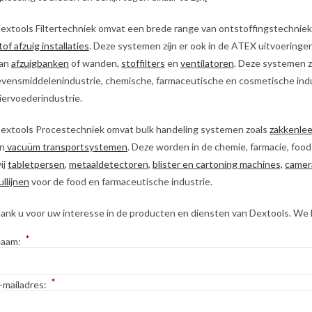
extools Filtertechniek omvat een brede range van ontstoffingstechniek
tof afzuig installaties
. Deze systemen zijn er ook in de ATEX uitvoering
an
afzuigbanken
of wanden,
stoffilters
en
ventilatoren
. Deze systemen zi
evensmiddelenindustrie, chemische, farmaceutische en cosmetische ind
iervoederindustrie.
extools Procestechniek omvat bulk handeling systemen zoals
zakkenle
n
vacuüm transportsystemen
. Deze worden in de chemie, farmacie, fo
ij
tabletpersen
,
metaaldetectoren
,
blister en cartoning machines,
camer
ullijnen
voor de food en farmaceutische industrie.
ank u voor uw interesse in de producten en diensten van Dextools. We kij
*
aam:
*
-mailadres: