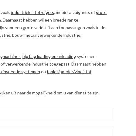
 zoals
industriele stofzuigers
, mobiel afzuigunits of
grote
en. Daarnaast hebben wij een breede range
jn voor een grote variëteit aan toepassingen zoals in de
ustrie, bouw, metaalverwerkende industrie,
egmachines
,
big bag loading en unloading
systemen
od of verwerkende industrie toegepast. Daarnaast hebben
a inspectie systemen
en
tablet/poeder/vloeistof
ken uit naar de mogelijkheid om u van dienst te zijn.