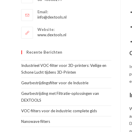
je
Opent
toepassing
Email:
in
Opent
info@dextools.nl
je
in
je
toepassing
Website:
toepassing
www.dextools.nl
Recente Berichten
C
Industrieel VOC-filter voor 3D-printers: Veilige en
I
Schone Lucht tijdens 3D-Printen
p
e
Geurbestrijdingsfilter voor de Industrie
Geurbestrijding met Filtratie-oplossingen van
I
DEXTOOLS
W
VOC-filters voor de industrie: complete gids
a
Nanowave filters
D
o