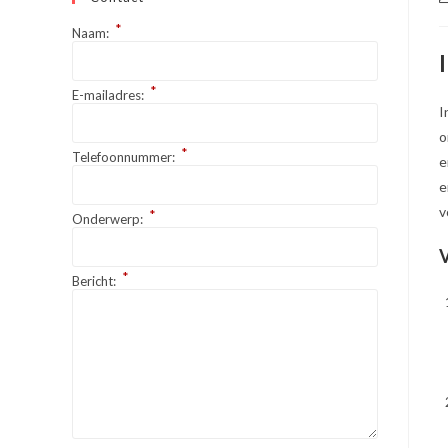
a
*
Naam:
*
E-mailadres:
I
o
*
Telefoonnummer:
e
e
v
*
Onderwerp:
V
*
Bericht: