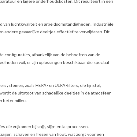
pparatuur en lagere onderhoudskosten. Dit resulteert in een
d van luchtkwaliteit en arbeidsomstandigheden. Industriële
 andere gevaarlijke deeltjes effectief te verwijderen. Dit
nde configuraties, afhankelijk van de behoeften van de
veelheden vuil, er zijn oplossingen beschikbaar die speciaal
ersystemen, zoals HEPA- en ULPA-filters, die fijnstof,
wordt de uitstoot van schadelijke deeltjes in de atmosfeer
 beter milieu.
s die vrijkomen bij snij-, slijp- en lasprocessen.
t zagen, schaven en frezen van hout, wat zorgt voor een