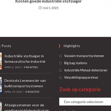
Kosten goede industriële stofzuiger
mei 1, 2025
t Posts
Highlights
Ope
Industriële stofzuiger in
Vacuüm transportsystemen
farmaceutische industrie
in
Opent
Big bag stations
APRIL 2, 2023
/
0 REACTIES
een
in
O
Industriële Metaal detectoren
nie
een
in
Opent
Verpakkingsapparatuur
tab
Dextools Leverancier van
nieuwe
ee
in
bulktransportsystemen
tab
Zoek op categorie
ni
een
APRIL 19, 2025
/
0 REACTIES
ta
nieuwe
Een
tab
Afzuigsystemen voor de
categorie
voedingsmiddelenindustrie