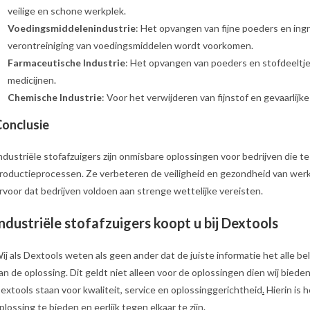
veilige en schone werkplek.
Voedingsmiddelenindustrie
: Het opvangen van fijne poeders en ing
verontreiniging van voedingsmiddelen wordt voorkomen.
Farmaceutische Industrie
: Het opvangen van poeders en stofdeeltje
medicijnen.
Chemische Industrie
: Voor het verwijderen van fijnstof en gevaarlij
onclusie
ndustriële stofafzuigers zijn onmisbare oplossingen voor bedrijven die 
roductieprocessen. Ze verbeteren de veiligheid en gezondheid van wer
rvoor dat bedrijven voldoen aan strenge wettelijke vereisten.
ndustriële stofafzuigers koopt u bij Dextools
ij als Dextools weten als geen ander dat de juiste informatie het alle bela
an de oplossing. Dit geldt niet alleen voor de oplossingen dien wij biede
extools staan voor kwaliteit, service en oplossinggerichtheid
.
Hierin is 
plossing te bieden en eerlijk tegen elkaar te zijn
.