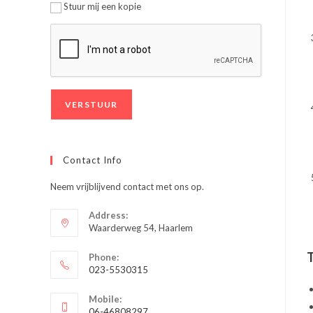
Stuur mij een kopie
Contact Info
Neem vrijblijvend contact met ons op.
Address:
Waarderweg 54, Haarlem
T
Phone:
023-5530315
Opent
Mobile:
in
06-46808297