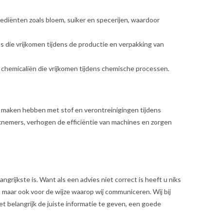
rediënten zoals bloem, suiker en specerijen, waardoor
s die vrijkomen tijdens de productie en verpakking van
ke chemicaliën die vrijkomen tijdens chemische processen.
te maken hebben met stof en verontreinigingen tijdens
knemers, verhogen de efficiëntie van machines en zorgen
ngrijkste is. Want als een advies niet correct is heeft u niks
n maar ook voor de wijze waarop wij communiceren. Wij bij
het belangrijk de juiste informatie te geven, een goede