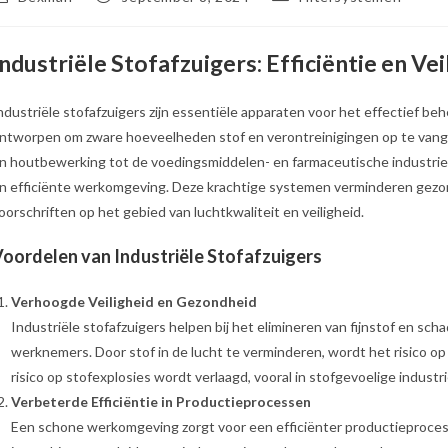
uteur:
gepubliceerd
op:
Industriële Stofafzuigers: Efficiëntie en 
ndustriële stofafzuigers zijn essentiële apparaten voor het effectief beh
ntworpen om zware hoeveelheden stof en verontreinigingen op te vange
n houtbewerking tot de voedingsmiddelen- en farmaceutische industrie
n efficiënte werkomgeving. Deze krachtige systemen verminderen gezond
oorschriften op het gebied van luchtkwaliteit en veiligheid.
oordelen van Industriële Stofafzuigers
Verhoogde Veiligheid en Gezondheid
Industriële stofafzuigers helpen bij het elimineren van fijnstof en sch
werknemers. Door stof in de lucht te verminderen, wordt het risico op
risico op stofexplosies wordt verlaagd, vooral in stofgevoelige indust
Verbeterde Efficiëntie in Productieprocessen
Een schone werkomgeving zorgt voor een efficiënter productieproces.