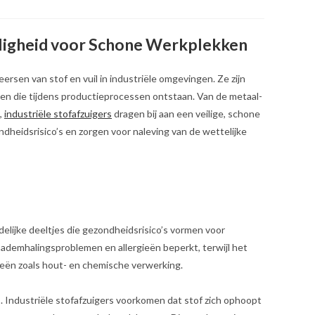
Veiligheid voor Schone Werkplekken
eersen van stof en vuil in industriële omgevingen. Ze zijn
n die tijdens productieprocessen ontstaan. Van de metaal-
,
industriële stofafzuigers
dragen bij aan een veilige, schone
heidsrisico’s en zorgen voor naleving van de wettelijke
adelijke deeltjes die gezondheidsrisico’s vormen voor
 ademhalingsproblemen en allergieën beperkt, terwijl het
rieën zoals hout- en chemische verwerking.
 Industriële stofafzuigers voorkomen dat stof zich ophoopt