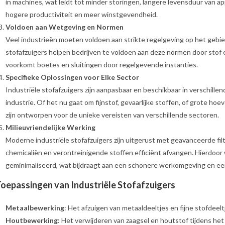
in machines, wat leidt tot minder storingen, langere levensduur van a
hogere productiviteit en meer winstgevendheid.
Voldoen aan Wetgeving en Normen
Veel industrieën moeten voldoen aan strikte regelgeving op het gebie
stofafzuigers helpen bedrijven te voldoen aan deze normen door stof en
voorkomt boetes en sluitingen door regelgevende instanties.
Specifieke Oplossingen voor Elke Sector
Industriële stofafzuigers zijn aanpasbaar en beschikbaar in verschille
industrie. Of het nu gaat om fijnstof, gevaarlijke stoffen, of grote hoe
zijn ontworpen voor de unieke vereisten van verschillende sectoren.
Milieuvriendelijke Werking
Moderne industriële stofafzuigers zijn uitgerust met geavanceerde filt
chemicaliën en verontreinigende stoffen efficiënt afvangen. Hierdoor 
geminimaliseerd, wat bijdraagt aan een schonere werkomgeving en een
oepassingen van Industriële Stofafzuigers
Metaalbewerking
: Het afzuigen van metaaldeeltjes en fijne stofdeeltje
Houtbewerking
: Het verwijderen van zaagsel en houtstof tijdens he