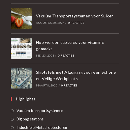
Vacuüm Transportsystemen voor Suiker
AUGUSTUS 30, 2024
/
0 REACTIES
Hoe worden capsules voor vitamine
gemaakt
MEI 23, 2023
/
0 REACTIES
Slijptafels met Afzuiging voor een Schone
en Veilige Werkplaats
MAART 8, 2025
/
0 REACTIES
Highlights
Opent
Vacuüm transportsystemen
in
Opent
Big bag stations
een
in
Opent
Industriële Metaal detectoren