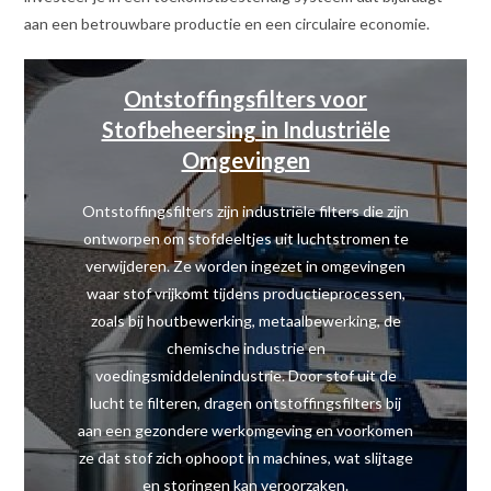
aan een betrouwbare productie en een circulaire economie.
Ontstoffingsfilters voor
Stofbeheersing in Industriële
Omgevingen
Ontstoffingsfilters zijn industriële filters die zijn
ontworpen om stofdeeltjes uit luchtstromen te
verwijderen. Ze worden ingezet in omgevingen
waar stof vrijkomt tijdens productieprocessen,
zoals bij houtbewerking, metaalbewerking, de
chemische industrie en
voedingsmiddelenindustrie. Door stof uit de
lucht te filteren, dragen ontstoffingsfilters bij
aan een gezondere werkomgeving en voorkomen
ze dat stof zich ophoopt in machines, wat slijtage
en storingen kan veroorzaken.