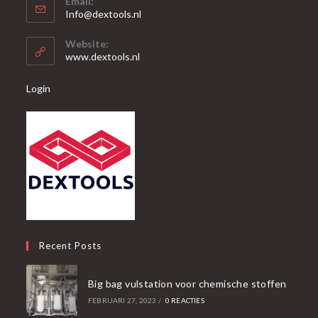
Email:
in
Opent
Info@dextools.nl
je
in
je
toepassing
Website:
toepassing
www.dextools.nl
Login
Recent Posts
Big bag vulstation voor chemische stoffen
FEBRUARI 27, 2023
/
0 REACTIES