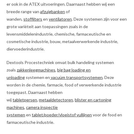
er ook in de ATEX uitvoeringen. Daarnaast hebben wij een
breede range van
afzuigbanken
of
wanden,
stoffilters
en
ventilatoren
. Deze systemen zijn voor een
grote variëteit aan toepassingen zoals in de
levensmiddelenindustrie, chemische, farmaceutische en
cosmetische industrie, bouw, metaalverwerkende industrie,
diervoederindustrie.
Dextools Procestechniek omvat bulk handeling systemen
zoals
zakkenleegmachines
,
big bag loading en
unloading
systemen en
vacuüm transportsystemen
. Deze
worden in de chemie, farmacie, food of verwerkende industrie
toegepast. Daarnaast hebben
wij
tabletpersen
,
metaaldetectoren
,
blister en cartoning
machines,
camera inspectie
systemen
en
tablet/poeder/vloeistof vullijnen
voor de food en
farmaceutische industrie.