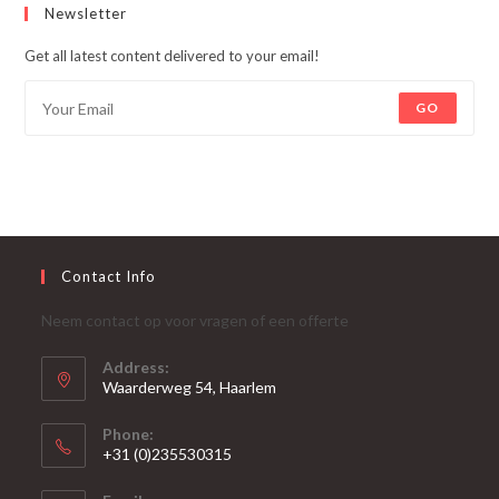
Newsletter
Get all latest content delivered to your email!
GO
Contact Info
Neem contact op voor vragen of een offerte
Address:
Waarderweg 54, Haarlem
Phone:
+31 (0)235530315
Opent