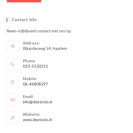
Contact Info
Neem vrijblijvend contact met ons op.
Address:
Waarderweg 54, Haarlem
Phone:
023-5530315
Opent
Mobile:
in
06-46808297
je
Opent
toepassing
Email:
in
Opent
info@dextools.nl
je
in
je
toepassing
Website:
toepassing
www.dextools.nl