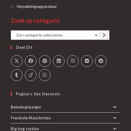
nieuwe
een
in
Opent
Verpakkingsapparatuur
tab
nieuwe
een
in
tab
Zoek op categorie
nieuwe
een
tab
nieuwe
Een
tab
categorie
Deel Dit
selecteren
Pagina’s Van Dextools
Beladingsbalgen
Flexibele Manchetten
Big bag station