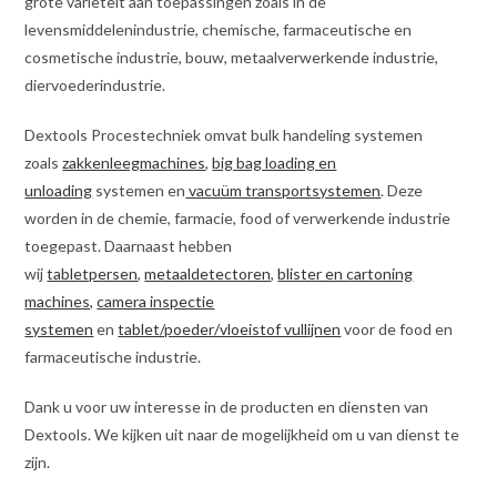
grote variëteit aan toepassingen zoals in de
levensmiddelenindustrie, chemische, farmaceutische en
cosmetische industrie, bouw, metaalverwerkende industrie,
diervoederindustrie.
Dextools Procestechniek omvat bulk handeling systemen
zoals
zakkenleegmachines
,
big bag loading en
unloading
systemen en
vacuüm transportsystemen
. Deze
worden in de chemie, farmacie, food of verwerkende industrie
toegepast. Daarnaast hebben
wij
tabletpersen
,
metaaldetectoren
,
blister en cartoning
machines,
camera inspectie
systemen
en
tablet/poeder/vloeistof vullijnen
voor de food en
farmaceutische industrie.
Dank u voor uw interesse in de producten en diensten van
Dextools. We kijken uit naar de mogelijkheid om u van dienst te
zijn.