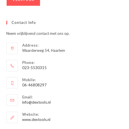
Contact Info
Neem vrijblijvend contact met ons op.
Address:
Waarderweg 54, Haarlem
Phone:
023-5530315
Opent
Mobile:
in
06-46808297
je
Opent
toepassing
Email:
in
Opent
info@dextools.nl
je
in
je
toepassing
Website:
toepassing
www.dextools.nl