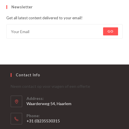
Newsletter
Get all latest content delivered to your email!
GO
Contact Info
Neem contact op voor vragen of een offerte
Address:
Waarderweg 54, Haarlem
Phone:
+31 (0)235530315
Opent