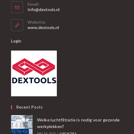
Email:
in
Opent
Info@dextools.nl
je
in
je
toepassing
Website:
toepassing
www.dextools.nl
Login
Recent Posts
Welke luchtfiltratie is nodig voor gezonde
werkplekken?
MEI 24, 2025
/
0 REACTIES