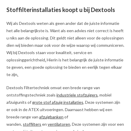
Stoffilterinstallaties koopt u bij Dextools
Wij als Dextools weten als geen ander dat de juiste informatie
het alle belangrijkste is. Want als een advies niet correct is heeft
u niks aan de oplossing. Dit geldt niet alleen voor de oplossingen
dien wij bieden maar ook voor de wijze waarop wij communiceren.
Wij bij Dextools staan voor kwaliteit, service en
oplossinggerichtheid
.
Hierin is het belangrijk de juiste informatie
te geven, een goede oplossing te bieden en eerlijk tegen elkaar
te zijn
.
Dextools Filtertechniek omvat een brede range van
ontstoffingstechniek zoals
industriele stofzuigers
, mobiel
afzuigunits of
grote stof afzuig installaties
. Deze systemen zijn
er ook in de ATEX uitvoeringen. Daarnaast hebben wij een
breede range van
afzuigbanken
of
wanden,
stoffilters
en
ventilatoren
. Deze systemen zijn voor een