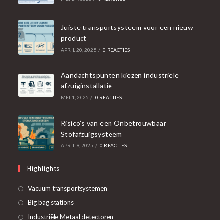
Juiste transportsysteem voor een nieuw
product
APRIL 20, 2025
/
0 REACTIES
Aandachtspunten kiezen industriële
afzuiginstallatie
MEI 1, 2025
/
0 REACTIES
Risico’s van een Onbetrouwbaar
Stofafzuigsysteem
APRIL 9, 2025
/
0 REACTIES
Highlights
Opent
Vacuüm transportsystemen
in
Opent
Big bag stations
een
in
Opent
Industriële Metaal detectoren