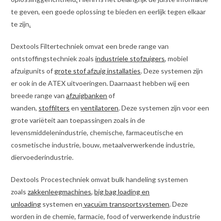
te geven, een goede oplossing te bieden en eerlijk tegen elkaar
te zijn
.
Dextools Filtertechniek omvat een brede range van
ontstoffingstechniek zoals
industriele stofzuigers
, mobiel
afzuigunits of
grote stof afzuig installaties
. Deze systemen zijn
er ook in de ATEX uitvoeringen. Daarnaast hebben wij een
breede range van
afzuigbanken
of
wanden,
stoffilters
en
ventilatoren
. Deze systemen zijn voor een
grote variëteit aan toepassingen zoals in de
levensmiddelenindustrie, chemische, farmaceutische en
cosmetische industrie, bouw, metaalverwerkende industrie,
diervoederindustrie.
Dextools Procestechniek omvat bulk handeling systemen
zoals
zakkenleegmachines
,
big bag loading en
unloading
systemen en
vacuüm transportsystemen
. Deze
worden in de chemie, farmacie, food of verwerkende industrie