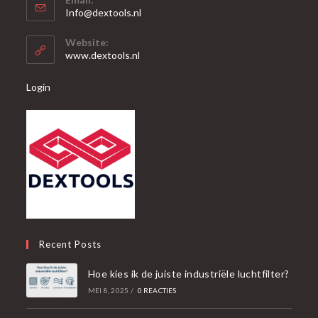
in
Opent
Info@dextools.nl
je
in
je
toepassing
Website:
toepassing
www.dextools.nl
Login
Recent Posts
Hoe kies ik de juiste industriële luchtfilter?
MEI 8, 2025
/
0 REACTIES