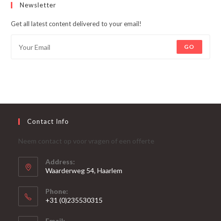
Newsletter
Get all latest content delivered to your email!
GO
Contact Info
Neem contact op voor vragen of een offerte
Address:
Waarderweg 54, Haarlem
Phone:
+31 (0)235530315
Opent
Email: