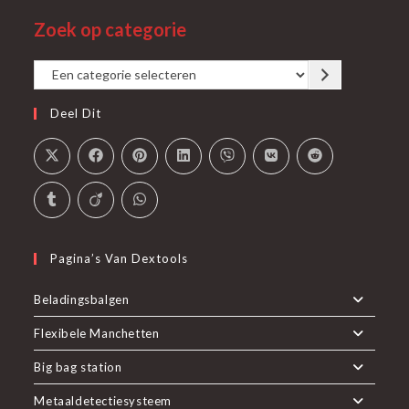
een
in
tab
Zoek op categorie
nieuwe
een
tab
nieuwe
Een
tab
categorie
Deel Dit
selecteren
Pagina’s Van Dextools
Beladingsbalgen
Flexibele Manchetten
Big bag station
Metaaldetectiesysteem