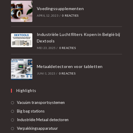
Voedingssupplementen
APRIL 12, 2023
/
0 REACTIES
Industriële Luchtfilters Kopen in België bij
Dextools
MEI 23, 2025
/
0 REACTIES
Metaaldetectoren voor tabletten
JUNI 1, 2023
/
0 REACTIES
Highlights
Opent
Vacuüm transportsystemen
in
Opent
Big bag stations
een
in
Opent
Industriële Metaal detectoren
nieuwe
een
in
Opent
Verpakkingsapparatuur
tab
nieuwe