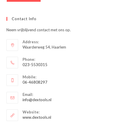
Contact Info
Neem vrijblijvend contact met ons op.
Address:
Waarderweg 54, Haarlem
Phone:
023-5530315
Opent
Mobile:
in
06-46808297
je
Opent
toepassing
Email:
in
Opent
info@dextools.nl
je
in
je
toepassing
Website:
toepassing
www.dextools.nl