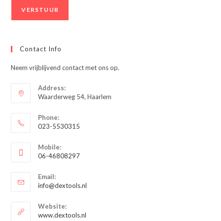
Contact Info
Neem vrijblijvend contact met ons op.
Address:
Waarderweg 54, Haarlem
Phone:
023-5530315
Opent
Mobile:
in
06-46808297
je
Opent
toepassing
Email:
in
Opent
info@dextools.nl
je
in
je
toepassing
Website:
toepassing
www.dextools.nl