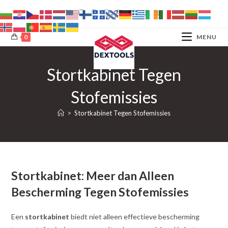
Ga
naar
inhoud
0
MENU
Stortkabinet Tegen
Stofemissies
>
Stortkabinet Tegen Stofemissies
Stortkabinet: Meer dan Alleen
Bescherming Tegen Stofemissies
Een
stortkabinet
biedt niet alleen effectieve bescherming