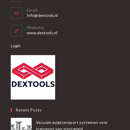
Opent
Email:
in
Opent
Info@dextools.nl
je
in
je
toepassing
Website:
toepassing
www.dextools.nl
Login
Recent Posts
Vacuüm zuigtransport systemen voor
transport van stortgoed