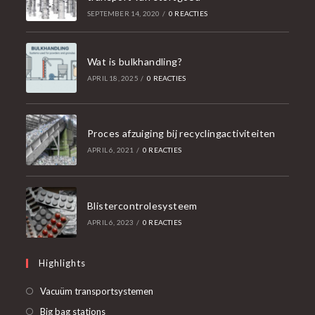
SEPTEMBER 14, 2020
/
0 REACTIES
Wat is bulkhandling?
APRIL 18, 2025
/
0 REACTIES
Proces afzuiging bij recyclingactiviteiten
APRIL 6, 2021
/
0 REACTIES
Blistercontrolesysteem
APRIL 6, 2023
/
0 REACTIES
Highlights
Opent
Vacuüm transportsystemen
in
Opent
Big bag stations