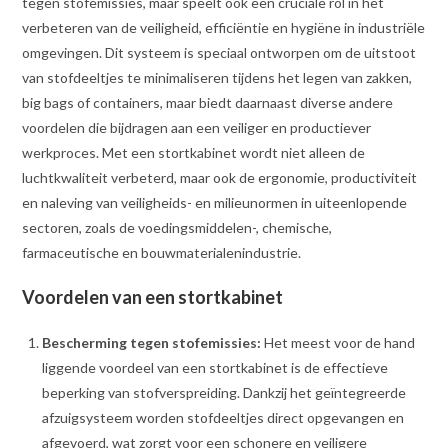
tegen stofemissies, maar speelt ook een cruciale rol in het
verbeteren van de veiligheid, efficiëntie en hygiëne in industriële
omgevingen. Dit systeem is speciaal ontworpen om de uitstoot
van stofdeeltjes te minimaliseren tijdens het legen van zakken,
big bags of containers, maar biedt daarnaast diverse andere
voordelen die bijdragen aan een veiliger en productiever
werkproces. Met een stortkabinet wordt niet alleen de
luchtkwaliteit verbeterd, maar ook de ergonomie, productiviteit
en naleving van veiligheids- en milieunormen in uiteenlopende
sectoren, zoals de voedingsmiddelen-, chemische,
farmaceutische en bouwmaterialenindustrie.
Voordelen van een stortkabinet
Bescherming tegen stofemissies:
Het meest voor de hand
liggende voordeel van een stortkabinet is de effectieve
beperking van stofverspreiding. Dankzij het geïntegreerde
afzuigsysteem worden stofdeeltjes direct opgevangen en
afgevoerd, wat zorgt voor een schonere en veiligere