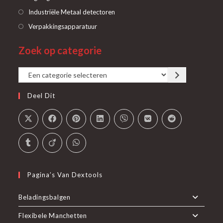
een
in
Opent
Industriële Metaal detectoren
nieuwe
een
in
Opent
Verpakkingsapparatuur
tab
nieuwe
een
in
tab
Zoek op categorie
nieuwe
een
tab
nieuwe
Een
tab
categorie
Deel Dit
selecteren
Pagina’s Van Dextools
Beladingsbalgen
Flexibele Manchetten