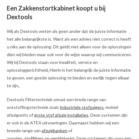
Een Zakkenstortkabinet koopt u bij
Dextools
Wij als Dextools weten als geen ander dat de juiste informatie
het alle belangrijkste is. Want als een advies niet correct is heeft
u niks aan de oplossing. Dit geldt niet alleen voor de oplossingen
dien wij bieden maar ook voor de wijze waarop wij communiceren.
Wij bij Dextools staan voor kwaliteit, service en
oplossinggerichtheid
.
Hierin is het belangrijk de juiste informatie
te geven, een goede oplossing te bieden en eerlijk tegen elkaar
te zijn
.
Dextools Filtertechniek omvat een brede range van
ontstoffingstechniek zoals
industriele stofzuigers
, mobiel
afzuigunits of
grote stof afzuig installaties
. Deze systemen zijn
er ook in de ATEX uitvoeringen. Daarnaast hebben wij een
breede range van
afzuigbanken
of
wanden,
stoffilters
en
ventilatoren
. Deze systemen zijn voor een