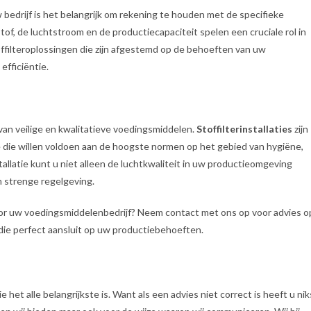
 bedrijf is het belangrijk om rekening te houden met de specifieke
of, de luchtstroom en de productiecapaciteit spelen een cruciale rol in
ffilteroplossingen die zijn afgestemd op de behoeften van uw
fficiëntie.
van veilige en kwalitatieve voedingsmiddelen.
Stoffilterinstallaties
zijn
e die willen voldoen aan de hoogste normen op het gebied van hygiëne,
stallatie kunt u niet alleen de luchtkwaliteit in uw productieomgeving
n strenge regelgeving.
voor uw voedingsmiddelenbedrijf? Neem contact met ons op voor advies o
die perfect aansluit op uw productiebehoeften.
 het alle belangrijkste is. Want als een advies niet correct is heeft u nik