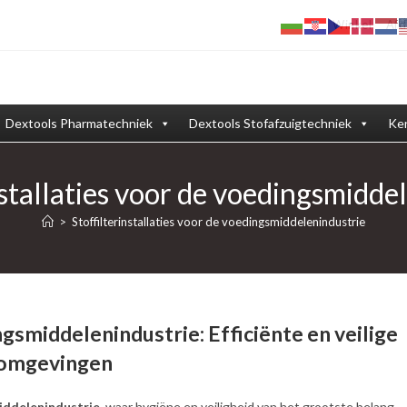
Winkel
Afd
Dextools Pharmatechniek
Dextools Stofafzuigtechniek
Ken
nstallaties voor de voedingsmidde
>
Stoffilterinstallaties voor de voedingsmiddelenindustrie
ngsmiddelenindustrie: Efficiënte en veilige
eomgevingen
iddelenindustrie
, waar hygiëne en veiligheid van het grootste belang