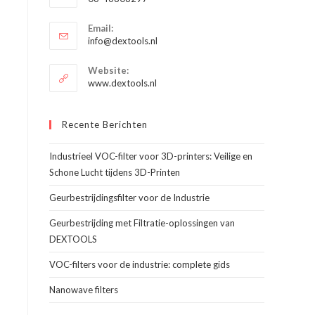
je
Opent
toepassing
Email:
in
Opent
info@dextools.nl
je
in
je
toepassing
Website:
toepassing
www.dextools.nl
Recente Berichten
Industrieel VOC-filter voor 3D-printers: Veilige en
Schone Lucht tijdens 3D-Printen
Geurbestrijdingsfilter voor de Industrie
Geurbestrijding met Filtratie-oplossingen van
DEXTOOLS
VOC-filters voor de industrie: complete gids
Nanowave filters