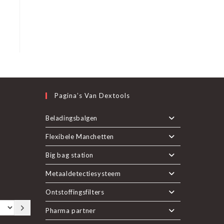
Pagina’s Van Dextools
nt
Beladingsbalgen
Flexibele Manchetten
pent
uwe
Big bag station
n
Metaaldetectiesysteem
euwe
Ontstoffingsfilters
b
Pharma partner