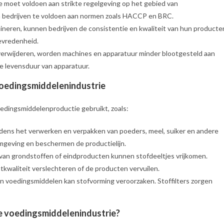
 moet voldoen aan strikte regelgeving op het gebied van
pen bedrijven te voldoen aan normen zoals HACCP en BRC.
ineren, kunnen bedrijven de consistentie en kwaliteit van hun producte
tevredenheid.
 verwijderen, worden machines en apparatuur minder blootgesteld aan
re levensduur van apparatuur.
 voedingsmiddelenindustrie
voedingsmiddelenproductie gebruikt, zoals:
jdens het verwerken en verpakken van poeders, meel, suiker en andere
mgeving en beschermen de productielijn.
van grondstoffen of eindproducten kunnen stofdeeltjes vrijkomen.
htkwaliteit verslechteren of de producten vervuilen.
n voedingsmiddelen kan stofvorming veroorzaken. Stoffilters zorgen
de voedingsmiddelenindustrie?