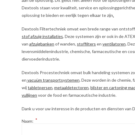
aan de oplossing. Dit geldt niet alleen voor de oplossingen 
Dextools staan voor kwaliteit, service en oplossinggerichthe
oplossing te bieden en eerlijk tegen elkaar te zijn
.
Dextools Filtertechniek omvat een brede range van ontstof
stof afzuig installaties
. Deze systemen zijn er ook in de ATE
van
afzuigbanken
of wanden,
stoffilters
en
ventilatoren
. De
levensmiddelenindustrie, chemische, farmaceutische en cos
diervoederindustrie.
Dextools Procestechniek omvat bulk handeling systemen zo
en
vacuüm transportsystemen
. Deze worden in de chemie, 
wij
tabletpersen
,
metaaldetectoren
,
blister en cartoning ma
vullijnen
voor de food en farmaceutische industrie.
Dank u voor uw interesse in de producten en diensten van Dex
*
Naam: