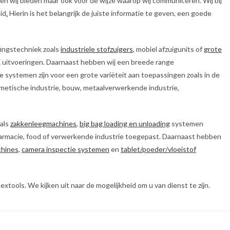
dien wij bieden maar ook voor de wijze waarop wij communiceren. Wij bij
id
.
Hierin is het belangrijk de juiste informatie te geven, een goede
fingstechniek zoals
industriele stofzuigers
, mobiel afzuigunits of
grote
X uitvoeringen. Daarnaast hebben wij een breede range
ze systemen zijn voor een grote variëteit aan toepassingen zoals in de
metische industrie, bouw, metaalverwerkende industrie,
als
zakkenleegmachines
,
big bag loading en unloading
systemen
farmacie, food of verwerkende industrie toegepast. Daarnaast hebben
chines,
camera inspectie systemen
en
tablet/poeder/vloeistof
tools. We kijken uit naar de mogelijkheid om u van dienst te zijn.