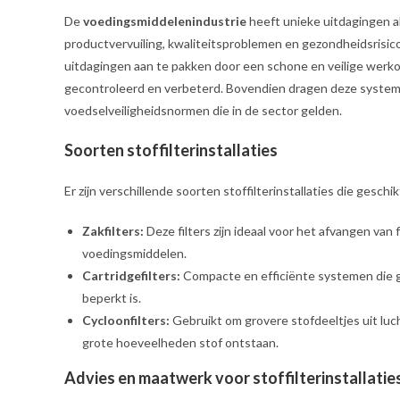
De
voedingsmiddelenindustrie
heeft unieke uitdagingen als
productvervuiling, kwaliteitsproblemen en gezondheidsrisico
uitdagingen aan te pakken door een schone en veilige werko
gecontroleerd en verbeterd. Bovendien dragen deze systemen
voedselveiligheidsnormen die in de sector gelden.
Soorten stoffilterinstallaties
Er zijn verschillende soorten stoffilterinstallaties die geschi
Zakfilters:
Deze filters zijn ideaal voor het afvangen van
voedingsmiddelen.
Cartridgefilters:
Compacte en efficiënte systemen die ge
beperkt is.
Cycloonfilters:
Gebruikt om grovere stofdeeltjes uit lu
grote hoeveelheden stof ontstaan.
Advies en maatwerk voor stoffilterinstallatie