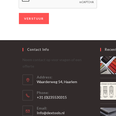
Contact Info
Recen
Neem contact op voor vragen of een
offerte
Address:
Waarderweg 54, Haarlem
Phone:
+31 (0)235530315
Opent
Email:
in
Opent
Info@dextools.nl
je