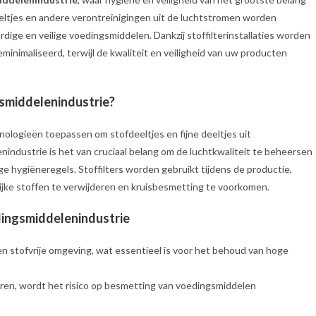
eltjes en andere verontreinigingen uit de luchtstromen worden
dige en veilige voedingsmiddelen. Dankzij stoffilterinstallaties worden
eminimaliseerd, terwijl de kwaliteit en veiligheid van uw producten
gsmiddelenindustrie?
nologieën toepassen om stofdeeltjes en fijne deeltjes uit
industrie is het van cruciaal belang om de luchtkwaliteit te beheersen
e hygiëneregels. Stoffilters worden gebruikt tijdens de productie,
jke stoffen te verwijderen en kruisbesmetting te voorkomen.
edingsmiddelenindustrie
een stofvrije omgeving, wat essentieel is voor het behoud van hoge
teren, wordt het risico op besmetting van voedingsmiddelen