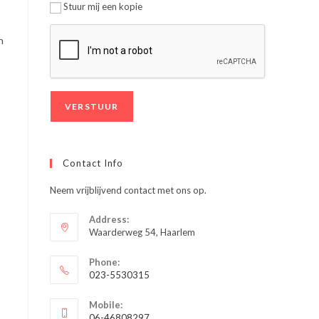
Stuur mij een kopie
n
Contact Info
Neem vrijblijvend contact met ons op.
Address:
Waarderweg 54, Haarlem
Phone:
023-5530315
Opent
Mobile:
in
06-46808297