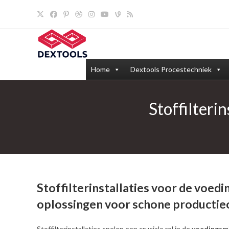
Ga
naar
inhoud
Home
Dextools Procestechniek
Stoffilteri
Stoffilterinstallaties voor de voedi
oplossingen voor schone producti
Stoffilterinstallaties spelen een cruciale rol in de
voedingsm