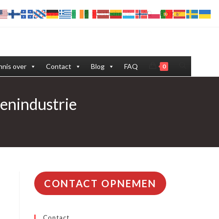
eling stofafzuigsystemen
Procestechniek
FAQ
Blog
Toggle
nis over
Contact
Blog
FAQ
0
site
lenindustrie
zoeken
CONTACT OPNEMEN
Contact