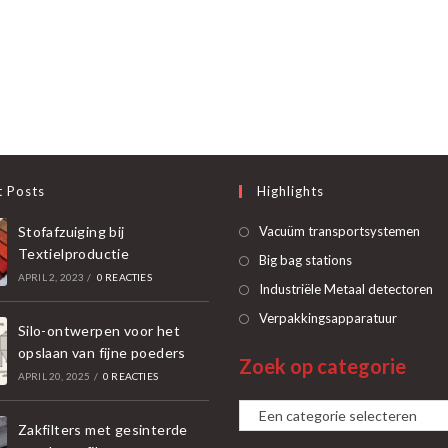
t Posts
Highlights
Ope
Stofafzuiging bij
Vacuüm transportsystemen
Textielproductie
in
Opent
Big bag stations
APRIL 2, 2023
/
0 REACTIES
een
in
O
Industriële Metaal detectoren
nie
een
in
Opent
Verpakkingsapparatuur
tab
Silo-ontwerpen voor het
nieuwe
ee
in
opslaan van fijne poeders
tab
Zoek op categorie
ni
een
APRIL 20, 2025
/
0 REACTIES
ta
nieuwe
Een
tab
Zakfilters met gesinterde
categorie