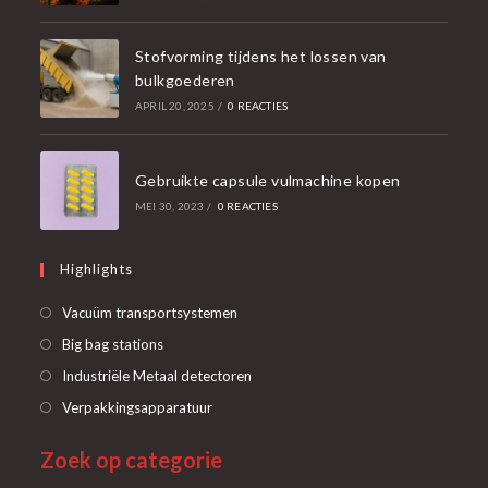
Stofvorming tijdens het lossen van
bulkgoederen
APRIL 20, 2025
/
0 REACTIES
Gebruikte capsule vulmachine kopen
MEI 30, 2023
/
0 REACTIES
Highlights
Opent
Vacuüm transportsystemen
in
Opent
Big bag stations
een
in
Opent
Industriële Metaal detectoren
nieuwe
een
in
Opent
Verpakkingsapparatuur
tab
nieuwe
een
in
tab
Zoek op categorie
nieuwe
een
tab
nieuwe