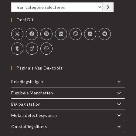
Een
tab
categorie
Deel Dit
selecteren
Pagina’s Van Dextools
Beladingsbalgen
Flexibele Manchetten
Big bag station
Metaaldetectiesysteem
Ontstoffingsfilters