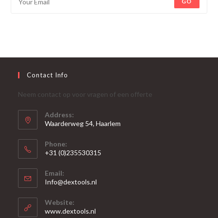
GO
Contact Info
Neem contact op voor vragen of een offerte
Address:
Waarderweg 54, Haarlem
Phone:
+31 (0)235530315
Opent
Email:
in
Opent
Info@dextools.nl
je
in
je
toepassing
Website:
toepassing
www.dextools.nl