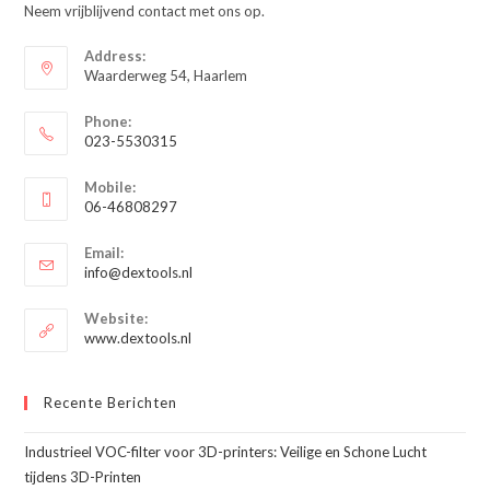
Neem vrijblijvend contact met ons op.
Address:
Waarderweg 54, Haarlem
Phone:
023-5530315
Opent
Mobile:
in
06-46808297
je
Opent
toepassing
Email:
in
Opent
info@dextools.nl
je
in
je
toepassing
Website:
toepassing
www.dextools.nl
Recente Berichten
Industrieel VOC-filter voor 3D-printers: Veilige en Schone Lucht
tijdens 3D-Printen