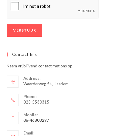
Contact Info
Neem vrijblijvend contact met ons op.
Address:
Waarderweg 54, Haarlem
Phone:
023-5530315
Opent
Mobile:
in
06-46808297
je
Opent
toepassing
Email:
in