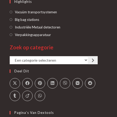
Highlights
Opent
Vacuüm transportsystemen
in
Opent
Big bag stations
een
in
Opent
Industriële Metaal detectoren
nieuwe
een
in
Opent
Verpakkingsapparatuur
tab
nieuwe
een
in
tab
Zoek op categorie
nieuwe
een
tab
nieuwe
Een
tab
categorie
Deel Dit
selecteren
Pagina’s Van Dextools