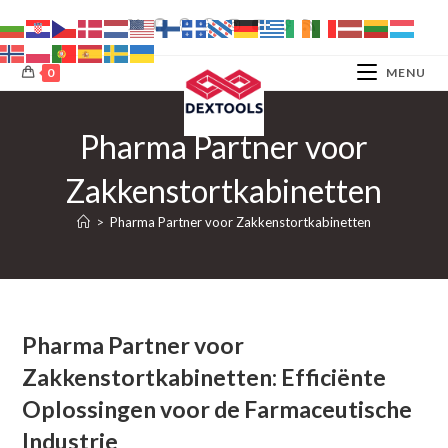
Ga
naar
inhoud
0
MENU
Pharma Partner voor
Zakkenstortkabinetten
>
Pharma Partner voor Zakkenstortkabinetten
Pharma Partner voor
Zakkenstortkabinetten: Efficiënte
Oplossingen voor de Farmaceutische
Industrie