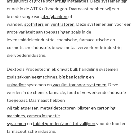
afzuigunits of
grote stof afzuig installaties
. Deze systemen zijn
er ook in de ATEX uitvoeringen. Daarnaast hebben wij een
breede range van
afzuigbanken
of
wanden,
stoffilters
en
ventilatoren
. Deze systemen zijn voor een
grote variëteit aan toepassingen zoals in de
levensmiddelenindustrie, chemische, farmaceutische en
cosmetische industrie, bouw, metaalverwerkende industrie,
diervoederindustrie.
Dextools Procestechniek omvat bulk handeling systemen
zoals
zakkenleegmachines
,
big bag loading en
unloading
systemen en
vacuüm transportsystemen
. Deze
worden in de chemie, farmacie, food of verwerkende industrie
toegepast. Daarnaast hebben
wij
tabletpersen
,
metaaldetectoren
,
blister en cartoning
machines,
camera inspectie
systemen
en
tablet/poeder/vloeistof vullijnen
voor de food en
farmaceutische industrie.