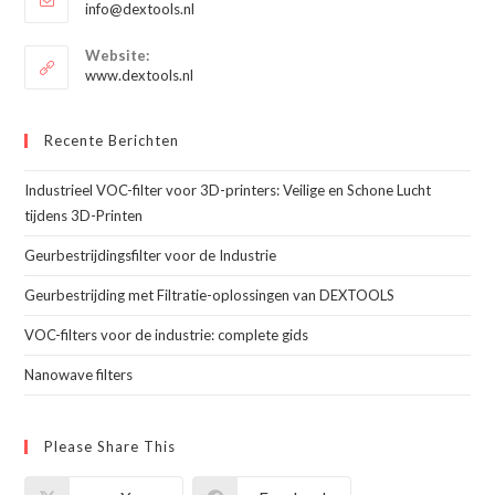
Opent
info@dextools.nl
je
in
je
toepassing
Website:
toepassing
www.dextools.nl
Recente Berichten
Industrieel VOC-filter voor 3D-printers: Veilige en Schone Lucht
tijdens 3D-Printen
Geurbestrijdingsfilter voor de Industrie
Geurbestrijding met Filtratie-oplossingen van DEXTOOLS
VOC-filters voor de industrie: complete gids
Nanowave filters
Please Share This