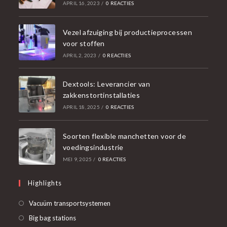
APRIL 16, 2023
/
0 REACTIES
Vezel afzuiging bij productieprocessen
voor stoffen
APRIL 2, 2023
/
0 REACTIES
Dextools: Leverancier van
zakkenstortinstallaties
APRIL 18, 2025
/
0 REACTIES
Soorten flexible manchetten voor de
voedingsindustrie
MEI 9, 2025
/
0 REACTIES
Highlights
Opent
Vacuüm transportsystemen
in
Opent
Big bag stations