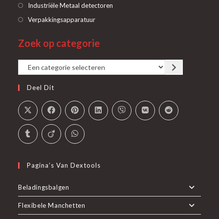
een
in
Opent
Industriële Metaal detectoren
nieuwe
een
in
Opent
Verpakkingsapparatuur
tab
nieuwe
een
in
tab
Zoek op categorie
nieuwe
een
tab
nieuwe
Een
tab
categorie
Deel Dit
selecteren
Pagina’s Van Dextools
Beladingsbalgen
Flexibele Manchetten