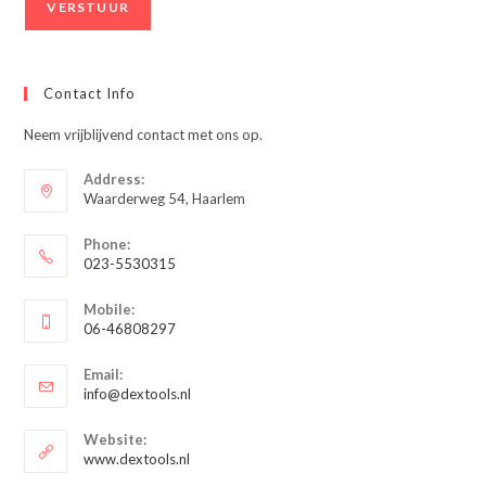
Contact Info
Neem vrijblijvend contact met ons op.
Address:
Waarderweg 54, Haarlem
Phone:
023-5530315
Opent
Mobile:
in
06-46808297
je
Opent
toepassing
Email:
in
Opent
info@dextools.nl
je
in
je
toepassing
Website:
toepassing
www.dextools.nl