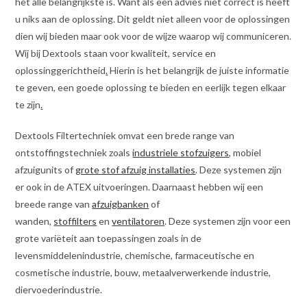
het alle belangrijkste is. Want als een advies niet correct is heeft
u niks aan de oplossing. Dit geldt niet alleen voor de oplossingen
dien wij bieden maar ook voor de wijze waarop wij communiceren.
Wij bij Dextools staan voor kwaliteit, service en
oplossinggerichtheid
.
Hierin is het belangrijk de juiste informatie
te geven, een goede oplossing te bieden en eerlijk tegen elkaar
te zijn
.
Dextools Filtertechniek omvat een brede range van
ontstoffingstechniek zoals
industriele stofzuigers
, mobiel
afzuigunits of
grote stof afzuig installaties
. Deze systemen zijn
er ook in de ATEX uitvoeringen. Daarnaast hebben wij een
breede range van
afzuigbanken
of
wanden,
stoffilters
en
ventilatoren
. Deze systemen zijn voor een
grote variëteit aan toepassingen zoals in de
levensmiddelenindustrie, chemische, farmaceutische en
cosmetische industrie, bouw, metaalverwerkende industrie,
diervoederindustrie.