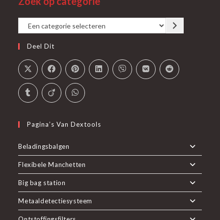
Zoek op categorie
een
tab
nieuwe
Een
tab
categorie
Deel Dit
selecteren
Pagina’s Van Dextools
Beladingsbalgen
Flexibele Manchetten
Big bag station
Metaaldetectiesysteem
Ontstoffingsfilters