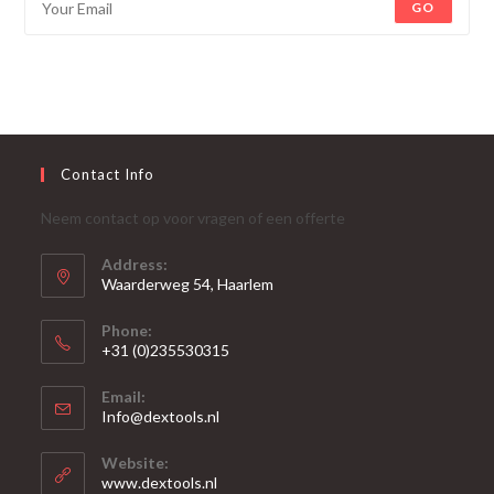
GO
Contact Info
Neem contact op voor vragen of een offerte
Address:
Waarderweg 54, Haarlem
Phone:
+31 (0)235530315
Opent
Email:
in
Opent
Info@dextools.nl
je
in
je
toepassing
Website:
toepassing
www.dextools.nl