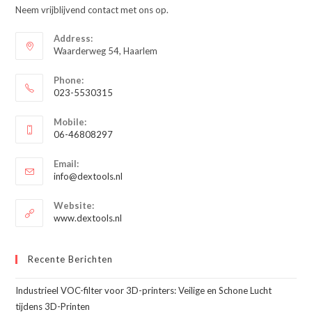
Neem vrijblijvend contact met ons op.
Address:
Waarderweg 54, Haarlem
Phone:
023-5530315
Opent
Mobile:
in
06-46808297
je
Opent
toepassing
Email:
in
Opent
info@dextools.nl
je
in
je
toepassing
Website:
toepassing
www.dextools.nl
Recente Berichten
Industrieel VOC-filter voor 3D-printers: Veilige en Schone Lucht
tijdens 3D-Printen