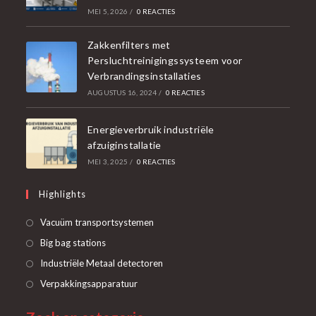
MEI 5, 2026
/
0 REACTIES
Zakkenfilters met
Persluchtreinigingssysteem voor
Verbrandingsinstallaties
AUGUSTUS 16, 2024
/
0 REACTIES
Energieverbruik industriële
afzuiginstallatie
MEI 3, 2025
/
0 REACTIES
Highlights
Opent
Vacuüm transportsystemen
in
Opent
Big bag stations
een
in
Opent
Industriële Metaal detectoren
nieuwe
een
in
Opent
Verpakkingsapparatuur
tab
nieuwe
een
in
tab
nieuwe