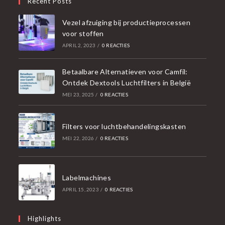
Recent Posts
Vezel afzuiging bij productieprocessen
voor stoffen
APRIL 2, 2023
/
0 REACTIES
Betaalbare Alternatieven voor Camfil:
Ontdek Dextools Luchtfilters in België
MEI 23, 2025
/
0 REACTIES
Filters voor luchtbehandelingskasten
MEI 22, 2026
/
0 REACTIES
Labelmachines
APRIL 15, 2023
/
0 REACTIES
Highlights