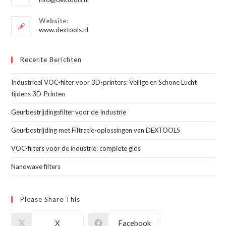
je
in
je
toepassing
Website:
toepassing
www.dextools.nl
Recente Berichten
Industrieel VOC-filter voor 3D-printers: Veilige en Schone Lucht
tijdens 3D-Printen
Geurbestrijdingsfilter voor de Industrie
Geurbestrijding met Filtratie-oplossingen van DEXTOOLS
VOC-filters voor de industrie: complete gids
Nanowave filters
Please Share This
X
Facebook