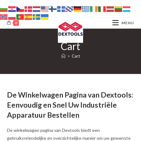
Ga
naar
inhoud
0
MENU
Cart
>
Cart
De Winkelwagen Pagina van Dextools:
Eenvoudig en Snel Uw Industriële
Apparatuur Bestellen
De winkelwagen pagina van Dextools biedt een
gebruiksvriendelijke en overzichtelijke manier om uw gewenste