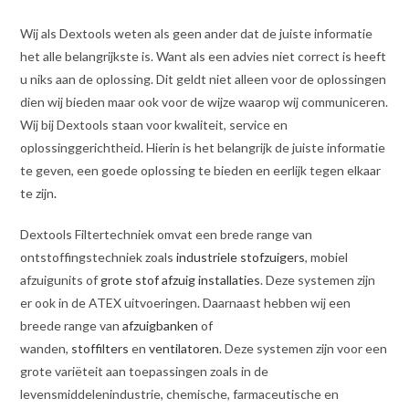
Wij als Dextools weten als geen ander dat de juiste informatie
het alle belangrijkste is. Want als een advies niet correct is heeft
u niks aan de oplossing. Dit geldt niet alleen voor de oplossingen
dien wij bieden maar ook voor de wijze waarop wij communiceren.
Wij bij Dextools staan voor kwaliteit, service en
oplossinggerichtheid
.
Hierin is het belangrijk de juiste informatie
te geven, een goede oplossing te bieden en eerlijk tegen elkaar
te zijn
.
Dextools Filtertechniek omvat een brede range van
ontstoffingstechniek zoals
industriele stofzuigers
, mobiel
afzuigunits of
grote stof afzuig installaties
. Deze systemen zijn
er ook in de ATEX uitvoeringen. Daarnaast hebben wij een
breede range van
afzuigbanken
of
wanden,
stoffilters
en
ventilatoren
. Deze systemen zijn voor een
grote variëteit aan toepassingen zoals in de
levensmiddelenindustrie, chemische, farmaceutische en