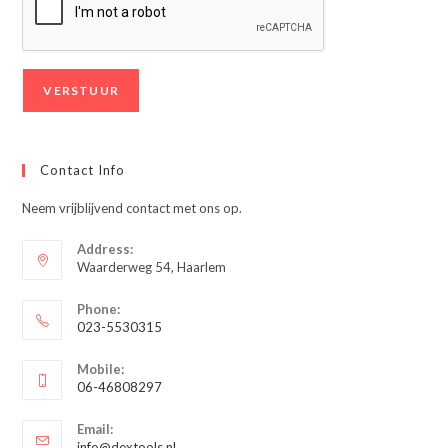
Contact Info
Neem vrijblijvend contact met ons op.
Address:
Waarderweg 54, Haarlem
Phone:
023-5530315
Opent
Mobile:
in
06-46808297
je
Opent
toepassing
Email:
in
Opent
info@dextools.nl