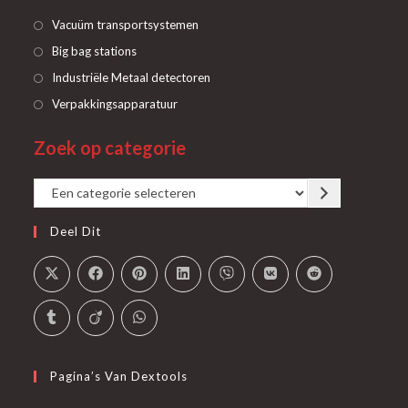
Opent
Vacuüm transportsystemen
in
Opent
Big bag stations
een
in
Opent
Industriële Metaal detectoren
nieuwe
een
in
Opent
Verpakkingsapparatuur
tab
nieuwe
een
in
tab
Zoek op categorie
nieuwe
een
tab
nieuwe
Een
tab
categorie
Deel Dit
selecteren
Pagina’s Van Dextools