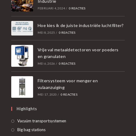
Industrie
FEBRUARI 4, 2024
/
0 REACTIES
Hoe kies ik de juiste industriële luchtfilter?
MEI 8, 2025
/
0 REACTIES
Vrije val metaaldetectoren voor poeders
en granulaten
MEI 6, 2026
/
0 REACTIES
Filtersysteem voor menger en
vulaanzuiging
MEI 17, 2020
/
0 REACTIES
Highlights
Opent
Vacuüm transportsystemen
in
Opent
Big bag stations
een