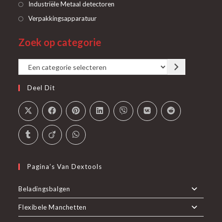
in
Opent
Industriële Metaal detectoren
nieuwe
een
in
Opent
Verpakkingsapparatuur
tab
nieuwe
een
in
tab
Zoek op categorie
nieuwe
een
tab
nieuwe
Een
tab
categorie
Deel Dit
selecteren
Pagina’s Van Dextools
Beladingsbalgen
Flexibele Manchetten