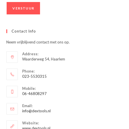
Contact Info
Neem vrijblijvend contact met ons op.
Address:
Waarderweg 54, Haarlem
Phone:
023-5530315
Opent
Mobile:
in
06-46808297
je
Opent
toepassing
Email:
in
Opent
info@dextools.nl
je
in
je
toepassing
Website:
toepassing
www.dextools.nl