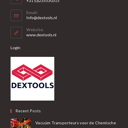
+31 (0)235530315
Opent
Email:
in
Opent
Info@dextools.nl
je
in
je
toepassing
Website:
toepassing
www.dextools.nl
Login
Recent Posts
Vacuüm Transporteurs voor de Chemische