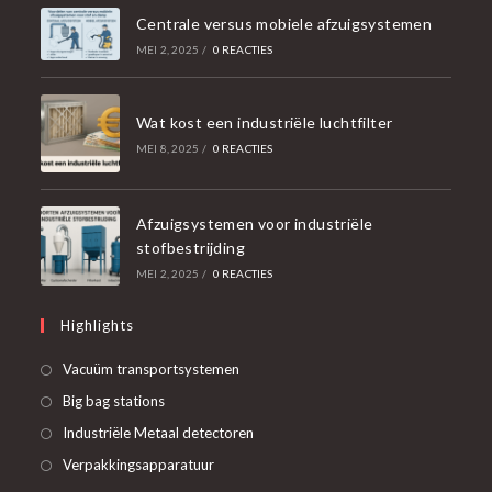
Centrale versus mobiele afzuigsystemen
MEI 2, 2025
/
0 REACTIES
Wat kost een industriële luchtfilter
MEI 8, 2025
/
0 REACTIES
Afzuigsystemen voor industriële
stofbestrijding
MEI 2, 2025
/
0 REACTIES
Highlights
Opent
Vacuüm transportsystemen
in
Opent
Big bag stations
een
in
Opent
Industriële Metaal detectoren
nieuwe
een
in
Opent
Verpakkingsapparatuur
tab
nieuwe
een
in