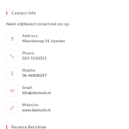
Contact Info
Neem vrijblijvend contact met ons op.
Address:
Waarderweg 54, Haarlem
Phone:
023-5530315
Opent
Mobile:
in
06-46808297
je
Opent
toepassing
Email:
in
Opent
info@dextools.nl
je
in
je
toepassing
Website:
toepassing
www.dextools.nl
Recente Berichten