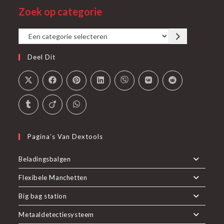
tab
Zoek op categorie
nieuwe
een
tab
nieuwe
Een
tab
categorie
Deel Dit
selecteren
Pagina’s Van Dextools
Beladingsbalgen
Flexibele Manchetten
Big bag station
Metaaldetectiesysteem