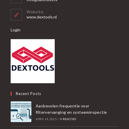
je
in
je
toepassing
Website:
toepassing
www.dextools.nl
Login
Recent Posts
Aanbevolen frequentie voor
filtervervanging en systeeminspectie
APRIL 14, 2025
/
0 REACTIES