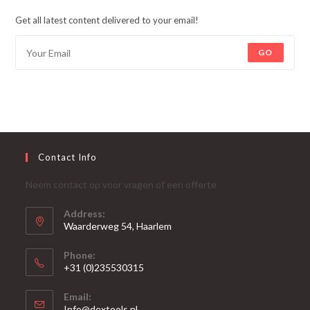
Get all latest content delivered to your email!
GO
Contact Info
Neem contact op voor vragen of een offerte
Address:
Waarderweg 54, Haarlem
Phone:
+31 (0)235530315
Opent
Email:
in
Opent
Info@dextools.nl