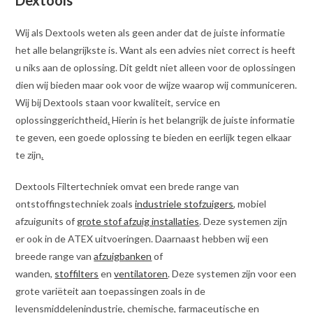
Dextools
Wij als Dextools weten als geen ander dat de juiste informatie
het alle belangrijkste is. Want als een advies niet correct is heeft
u niks aan de oplossing. Dit geldt niet alleen voor de oplossingen
dien wij bieden maar ook voor de wijze waarop wij communiceren.
Wij bij Dextools staan voor kwaliteit, service en
oplossinggerichtheid
.
Hierin is het belangrijk de juiste informatie
te geven, een goede oplossing te bieden en eerlijk tegen elkaar
te zijn
.
Dextools Filtertechniek omvat een brede range van
ontstoffingstechniek zoals
industriele stofzuigers
, mobiel
afzuigunits of
grote stof afzuig installaties
. Deze systemen zijn
er ook in de ATEX uitvoeringen. Daarnaast hebben wij een
breede range van
afzuigbanken
of
wanden,
stoffilters
en
ventilatoren
. Deze systemen zijn voor een
grote variëteit aan toepassingen zoals in de
levensmiddelenindustrie, chemische, farmaceutische en