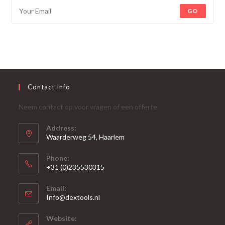
GO
Contact Info
Neem contact op voor vragen of een offerte
Address:
Waarderweg 54, Haarlem
Phone:
+31 (0)235530315
Opent
Email:
in
Opent
Info@dextools.nl
je
in
je
toepassing
Website:
toepassing