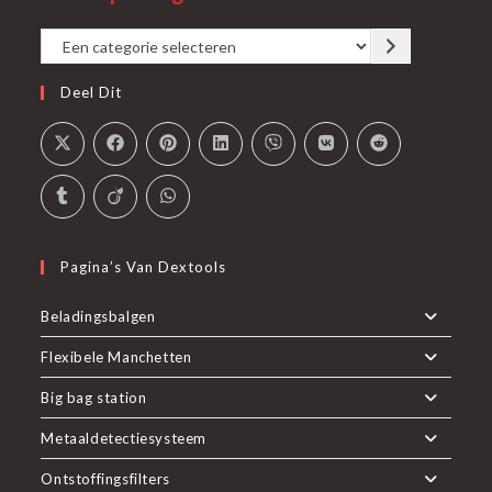
tab
nieuwe
Een
tab
categorie
Deel Dit
selecteren
Pagina’s Van Dextools
Beladingsbalgen
Flexibele Manchetten
Big bag station
Metaaldetectiesysteem
Ontstoffingsfilters