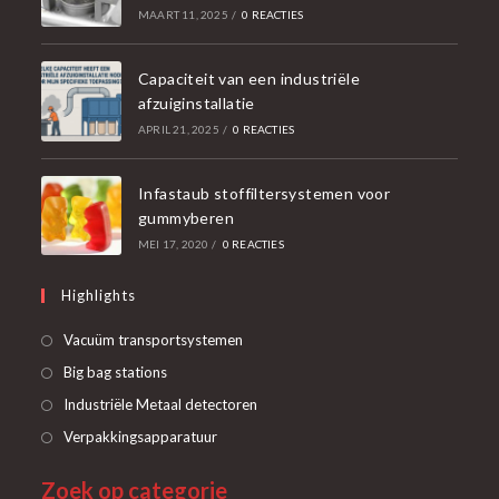
MAART 11, 2025
/
0 REACTIES
Capaciteit van een industriële
afzuiginstallatie
APRIL 21, 2025
/
0 REACTIES
Infastaub stoffiltersystemen voor
gummyberen
MEI 17, 2020
/
0 REACTIES
Highlights
Opent
Vacuüm transportsystemen
in
Opent
Big bag stations
een
in
Opent
Industriële Metaal detectoren
nieuwe
een
in
Opent
Verpakkingsapparatuur
tab
nieuwe
een
in
tab
Zoek op categorie
nieuwe
een