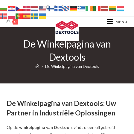
Ga
naar
inhoud
0
MENU
De Winkelpagina van
Dextools
>
De Winkelpagina van Dextools
De Winkelpagina van Dextools: Uw
Partner in Industriële Oplossingen
Op de
winkelpagina van Dextools
vindt u een uitgebreid