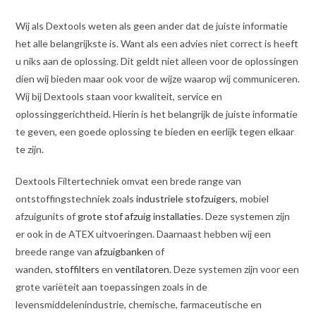
Wij als Dextools weten als geen ander dat de juiste informatie
het alle belangrijkste is. Want als een advies niet correct is heeft
u niks aan de oplossing. Dit geldt niet alleen voor de oplossingen
dien wij bieden maar ook voor de wijze waarop wij communiceren.
Wij bij Dextools staan voor kwaliteit, service en
oplossinggerichtheid
.
Hierin is het belangrijk de juiste informatie
te geven, een goede oplossing te bieden en eerlijk tegen elkaar
te zijn
.
Dextools Filtertechniek omvat een brede range van
ontstoffingstechniek zoals
industriele stofzuigers
, mobiel
afzuigunits of
grote stof afzuig installaties
. Deze systemen zijn
er ook in de ATEX uitvoeringen. Daarnaast hebben wij een
breede range van
afzuigbanken
of
wanden,
stoffilters
en
ventilatoren
. Deze systemen zijn voor een
grote variëteit aan toepassingen zoals in de
levensmiddelenindustrie, chemische, farmaceutische en