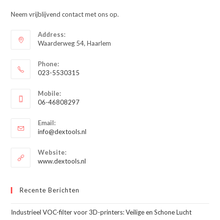
Neem vrijblijvend contact met ons op.
Address:
Waarderweg 54, Haarlem
Phone:
023-5530315
Opent
Mobile:
in
06-46808297
je
Opent
toepassing
Email:
in
Opent
info@dextools.nl
je
in
je
toepassing
Website:
toepassing
www.dextools.nl
Recente Berichten
Industrieel VOC-filter voor 3D-printers: Veilige en Schone Lucht