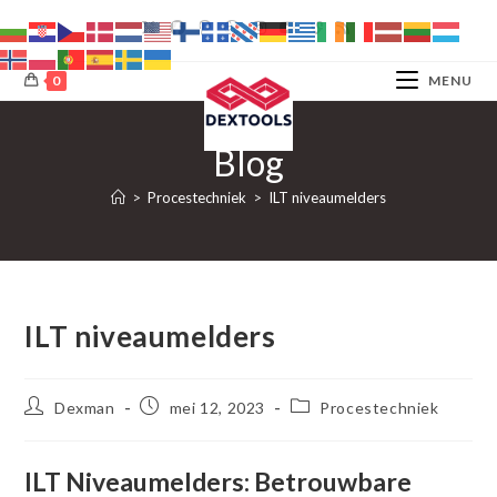
Ga
naar
inhoud
0
MENU
Blog
>
Procestechniek
>
ILT niveaumelders
ILT niveaumelders
Bericht
Bericht
Berichtcategorie:
Dexman
mei 12, 2023
Procestechniek
auteur:
gepubliceerd
op:
ILT Niveaumelders: Betrouwbare