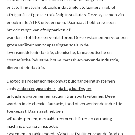
ontstoffingstechniek zoals
industriele stofzuigers
, mobiel
afzuigunits of
grote stof afzuig installaties
. Deze systemen zijn
er ook in de ATEX uitvoeringen. Daarnaast hebben wij een
breede range van
afzuigbanken
of
wanden,
stoffilters
en
ventilatoren
. Deze systemen zijn voor een
grote variëteit aan toepassingen zoals in de
levensmiddelenindustrie, chemische, farmaceutische en
cosmetische industrie, bouw, metaalverwerkende industrie,
diervoederindustrie.
Dextools Procestechniek omvat bulk handeling systemen
zoals
zakkenleegmachines
,
big bag loading en
unloading
systemen en
vacuüm transportsystemen
. Deze
worden in de chemie, farmacie, food of verwerkende industrie
toegepast. Daarnaast hebben
wij
tabletpersen
,
metaaldetectoren
,
blister en cartoning
machines,
camera inspectie
systemen
en
tablet/poeder/vloeistof vullijnen
voor de food en