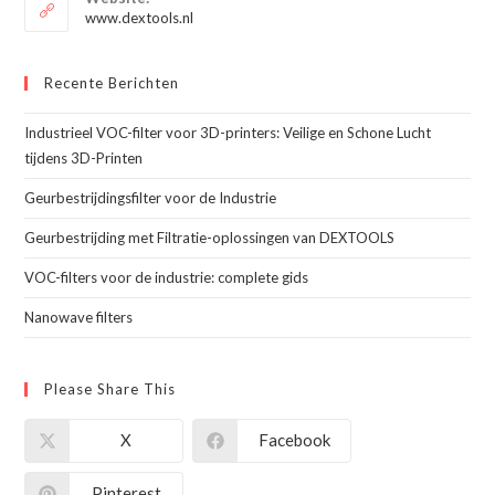
toepassing
www.dextools.nl
Recente Berichten
Industrieel VOC-filter voor 3D-printers: Veilige en Schone Lucht
tijdens 3D-Printen
Geurbestrijdingsfilter voor de Industrie
Geurbestrijding met Filtratie-oplossingen van DEXTOOLS
VOC-filters voor de industrie: complete gids
Nanowave filters
Please Share This
X
Facebook
Pinterest