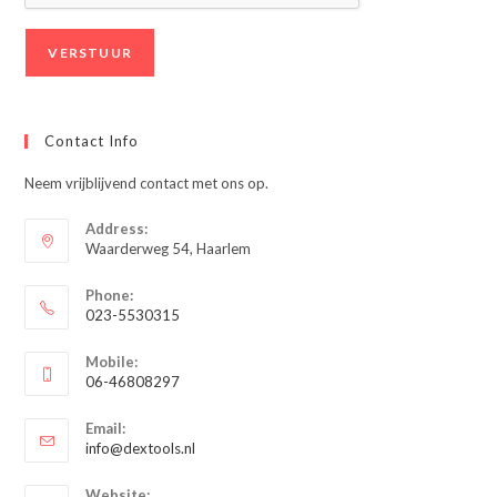
Contact Info
Neem vrijblijvend contact met ons op.
Address:
Waarderweg 54, Haarlem
Phone:
023-5530315
Opent
Mobile:
in
06-46808297
je
Opent
toepassing
Email:
in
Opent
info@dextools.nl
je
in
je
toepassing
Website: