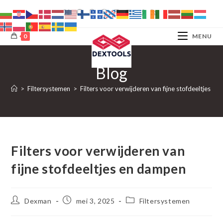
Ga
naar
inhoud
0
MENU
Blog
>
Filtersystemen
>
Filters voor verwijderen van fijne stofdeeltjes e
Filters voor verwijderen van
fijne stofdeeltjes en dampen
Bericht
Bericht
Berichtcategorie:
Dexman
mei 3, 2025
Filtersystemen
auteur:
gepubliceerd
op: