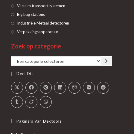
Opent
Vacuüm transportsystemen
in
Opent
Big bag stations
een
in
Opent
Industriële Metaal detectoren
nieuwe
een
in
Opent
Verpakkingsapparatuur
tab
nieuwe
een
in
tab
Zoek op categorie
nieuwe
een
tab
nieuwe
Een
tab
categorie
Deel Dit
selecteren
Pagina’s Van Dextools