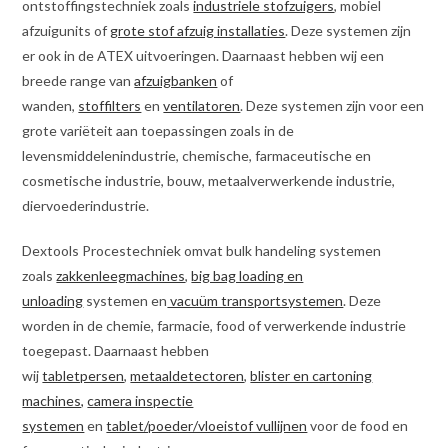
ontstoffingstechniek zoals
industriele stofzuigers
, mobiel
afzuigunits of
grote stof afzuig installaties
. Deze systemen zijn
er ook in de ATEX uitvoeringen. Daarnaast hebben wij een
breede range van
afzuigbanken
of
wanden,
stoffilters
en
ventilatoren
. Deze systemen zijn voor een
grote variëteit aan toepassingen zoals in de
levensmiddelenindustrie, chemische, farmaceutische en
cosmetische industrie, bouw, metaalverwerkende industrie,
diervoederindustrie.
Dextools Procestechniek omvat bulk handeling systemen
zoals
zakkenleegmachines
,
big bag loading en
unloading
systemen en
vacuüm transportsystemen
. Deze
worden in de chemie, farmacie, food of verwerkende industrie
toegepast. Daarnaast hebben
wij
tabletpersen
,
metaaldetectoren
,
blister en cartoning
machines,
camera inspectie
systemen
en
tablet/poeder/vloeistof vullijnen
voor de food en