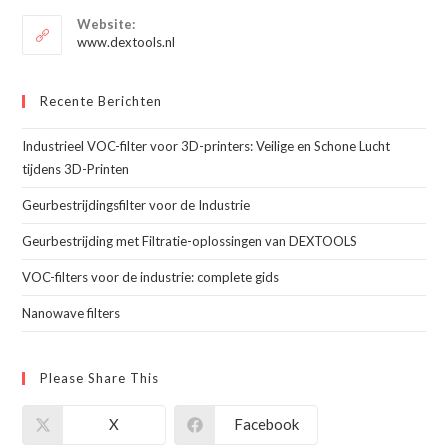
je
toepassing
Website:
toepassing
www.dextools.nl
Recente Berichten
Industrieel VOC-filter voor 3D-printers: Veilige en Schone Lucht
tijdens 3D-Printen
Geurbestrijdingsfilter voor de Industrie
Geurbestrijding met Filtratie-oplossingen van DEXTOOLS
VOC-filters voor de industrie: complete gids
Nanowave filters
Please Share This
X
Facebook