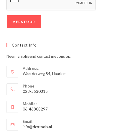
Contact Info
Neem vrijblijvend contact met ons op.
Address:
Waarderweg 54, Haarlem
Phone:
023-5530315
Opent
Mobile:
in
06-46808297
je
Opent
toepassing
Email:
in
Opent
info@dextools.nl
je
in