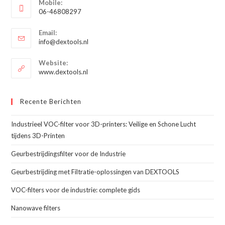
Mobile:
in
06-46808297
je
Opent
toepassing
Email:
in
Opent
info@dextools.nl
je
in
je
toepassing
Website:
toepassing
www.dextools.nl
Recente Berichten
Industrieel VOC-filter voor 3D-printers: Veilige en Schone Lucht
tijdens 3D-Printen
Geurbestrijdingsfilter voor de Industrie
Geurbestrijding met Filtratie-oplossingen van DEXTOOLS
VOC-filters voor de industrie: complete gids
Nanowave filters