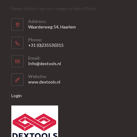
Neem contact op voor vragen of een offerte
Address:
Waarderweg 54, Haarlem
Phone:
+31 (0)235530315
Opent
Email:
in
Opent
Info@dextools.nl
je
in
je
toepassing
Website:
toepassing
www.dextools.nl
Login