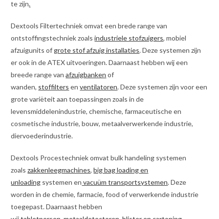
te zijn
.
Dextools Filtertechniek omvat een brede range van
ontstoffingstechniek zoals
industriele stofzuigers
, mobiel
afzuigunits of
grote stof afzuig installaties
. Deze systemen zijn
er ook in de ATEX uitvoeringen. Daarnaast hebben wij een
breede range van
afzuigbanken
of
wanden,
stoffilters
en
ventilatoren
. Deze systemen zijn voor een
grote variëteit aan toepassingen zoals in de
levensmiddelenindustrie, chemische, farmaceutische en
cosmetische industrie, bouw, metaalverwerkende industrie,
diervoederindustrie.
Dextools Procestechniek omvat bulk handeling systemen
zoals
zakkenleegmachines
,
big bag loading en
unloading
systemen en
vacuüm transportsystemen
. Deze
worden in de chemie, farmacie, food of verwerkende industrie
toegepast. Daarnaast hebben
wij
tabletpersen
,
metaaldetectoren
,
blister en cartoning