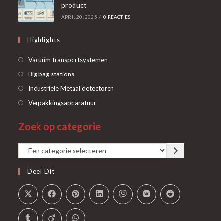
product
APRIL 20, 2025
/
0 REACTIES
Highlights
Opent
Vacuüm transportsystemen
in
Opent
Big bag stations
een
in
Opent
Industriële Metaal detectoren
nieuwe
een
in
Opent
Verpakkingsapparatuur
tab
nieuwe
een
in
tab
Zoek op categorie
nieuwe
een
tab
nieuwe
Een
tab
categorie
Deel Dit
selecteren