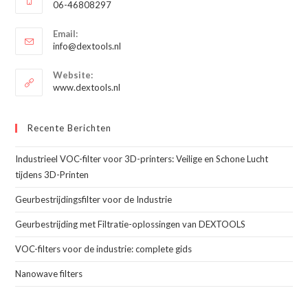
06-46808297
je
Opent
toepassing
Email:
in
Opent
info@dextools.nl
je
in
je
toepassing
Website:
toepassing
www.dextools.nl
Recente Berichten
Industrieel VOC-filter voor 3D-printers: Veilige en Schone Lucht
tijdens 3D-Printen
Geurbestrijdingsfilter voor de Industrie
Geurbestrijding met Filtratie-oplossingen van DEXTOOLS
VOC-filters voor de industrie: complete gids
Nanowave filters