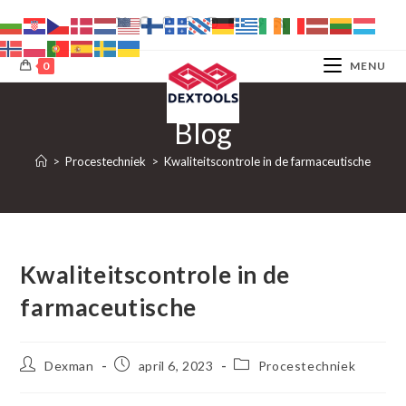
Ga
naar
inhoud
0
MENU
Blog
>
Procestechniek
>
Kwaliteitscontrole in de farmaceutische
Kwaliteitscontrole in de
farmaceutische
Bericht
Bericht
Berichtcategorie:
Dexman
april 6, 2023
Procestechniek
auteur:
gepubliceerd
op: