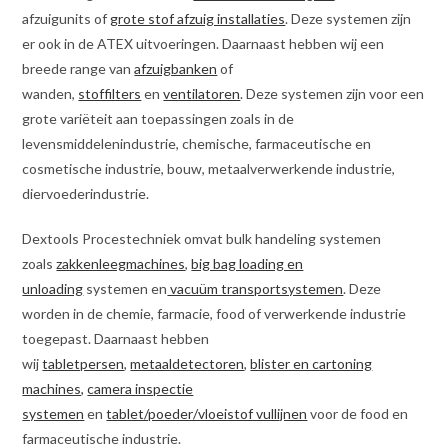
afzuigunits of
grote stof afzuig installaties
. Deze systemen zijn
er ook in de ATEX uitvoeringen. Daarnaast hebben wij een
breede range van
afzuigbanken
of
wanden,
stoffilters
en
ventilatoren
. Deze systemen zijn voor een
grote variëteit aan toepassingen zoals in de
levensmiddelenindustrie, chemische, farmaceutische en
cosmetische industrie, bouw, metaalverwerkende industrie,
diervoederindustrie.
Dextools Procestechniek omvat bulk handeling systemen
zoals
zakkenleegmachines
,
big bag loading en
unloading
systemen en
vacuüm transportsystemen
. Deze
worden in de chemie, farmacie, food of verwerkende industrie
toegepast. Daarnaast hebben
wij
tabletpersen
,
metaaldetectoren
,
blister en cartoning
machines,
camera inspectie
systemen
en
tablet/poeder/vloeistof vullijnen
voor de food en
farmaceutische industrie.