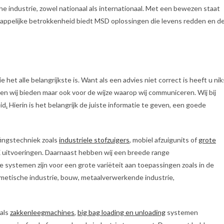
che industrie, zowel nationaal als internationaal. Met een bewezen staat
chappelijke betrokkenheid biedt MSD oplossingen die levens redden en d
 het alle belangrijkste is. Want als een advies niet correct is heeft u nik
dien wij bieden maar ook voor de wijze waarop wij communiceren. Wij bij
id
.
Hierin is het belangrijk de juiste informatie te geven, een goede
fingstechniek zoals
industriele stofzuigers
, mobiel afzuigunits of
grote
X uitvoeringen. Daarnaast hebben wij een breede range
ze systemen zijn voor een grote variëteit aan toepassingen zoals in de
metische industrie, bouw, metaalverwerkende industrie,
als
zakkenleegmachines
,
big bag loading en unloading
systemen