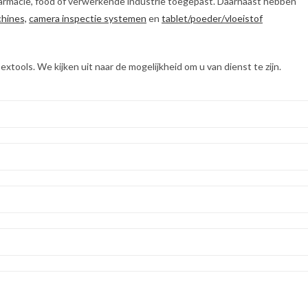
farmacie, food of verwerkende industrie toegepast. Daarnaast hebben
chines,
camera inspectie systemen
en
tablet/poeder/vloeistof
tools. We kijken uit naar de mogelijkheid om u van dienst te zijn.