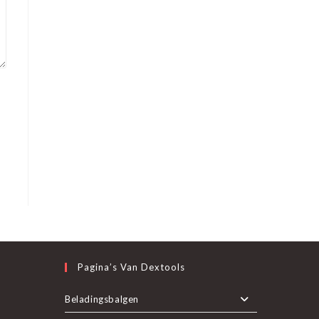
Pagina’s Van Dextools
nt
Beladingsbalgen