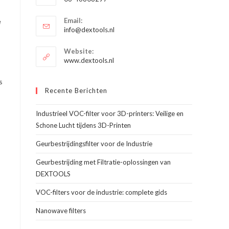
je
Opent
toepassing
Email:
e
in
Opent
info@dextools.nl
je
in
je
toepassing
Website:
toepassing
www.dextools.nl
s
Recente Berichten
Industrieel VOC-filter voor 3D-printers: Veilige en
Schone Lucht tijdens 3D-Printen
Geurbestrijdingsfilter voor de Industrie
Geurbestrijding met Filtratie-oplossingen van
DEXTOOLS
VOC-filters voor de industrie: complete gids
Nanowave filters