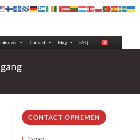
eling stofafzuigsystemen
Procestechniek
FAQ
Blog
Toggle
nis over
Contact
Blog
FAQ
0
site
tgang
zoeken
CONTACT OPNEMEN
Contact