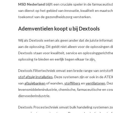
MSD Nederland
blijft een cruciale speler in de farmaceutis
van dienst op het gebied van innovatie, kwaliteit en maats
toekomst van de gezondheidszorg versterken.
Ademventielen koopt u bij Dextools
Wij als Dextools weten als geen ander dat de juiste informatie
aan de oplossing. Dit geldt niet alleen voor de oplossingen 
Dextools staan voor kwaliteit, service en oplossinggerichthe
oplossing te bieden en eerlijk tegen elkaar te zijn
.
Dextools Filtertechniek omvat een brede range van ontstof
stof afzuig installaties
. Deze systemen zijn er ook in de ATE
van
afzuigbanken
of wanden,
stoffilters
en
ventilatoren
. De
levensmiddelenindustrie, chemische, farmaceutische en cos
diervoederindustrie.
Dextools Procestechniek omvat bulk handeling systemen zo