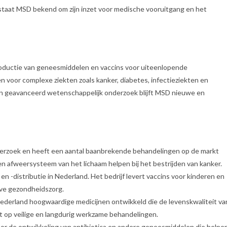
 staat MSD bekend om zijn inzet voor medische vooruitgang en het
productie van geneesmiddelen en vaccins voor uiteenlopende
n voor complexe ziekten zoals kanker, diabetes, infectieziekten en
 in geavanceerd wetenschappelijk onderzoek blijft MSD nieuwe en
derzoek en heeft een aantal baanbrekende behandelingen op de markt
n afweersysteem van het lichaam helpen bij het bestrijden van kanker.
en -distributie in Nederland. Het bedrijf levert vaccins voor kinderen en
eve gezondheidszorg.
Nederland hoogwaardige medicijnen ontwikkeld die de levenskwaliteit va
gt op veilige en langdurig werkzame behandelingen.
voor de ontwikkeling van antibiotica en andere geneesmiddelen die helpe