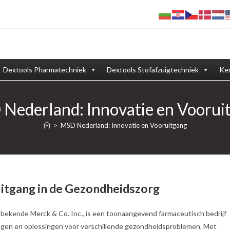
Winkel
Afd
Dextools Pharmatechniek
Dextools Stofafzuigtechniek
Ken
Nederland: Innovatie en Voorui
>
MSD Nederland: Innovatie en Vooruitgang
itgang in de Gezondheidszorg
l bekende Merck & Co. Inc., is een toonaangevend farmaceutisch bedrijf
lingen en oplossingen voor verschillende gezondheidsproblemen. Met