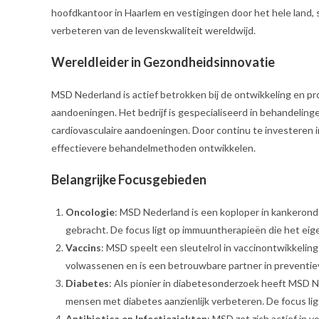
hoofdkantoor in Haarlem en vestigingen door het hele land,
verbeteren van de levenskwaliteit wereldwijd.
Wereldleider in Gezondheidsinnovatie
MSD Nederland is actief betrokken bij de ontwikkeling en 
aandoeningen. Het bedrijf is gespecialiseerd in behandelinge
cardiovasculaire aandoeningen. Door continu te investeren
effectievere behandelmethoden ontwikkelen.
Belangrijke Focusgebieden
Oncologie
: MSD Nederland is een koploper in kankeron
gebracht. De focus ligt op immuuntherapieën die het eige
Vaccins
: MSD speelt een sleutelrol in vaccinontwikkeling 
volwassenen en is een betrouwbare partner in preventi
Diabetes
: Als pionier in diabetesonderzoek heeft MSD 
mensen met diabetes aanzienlijk verbeteren. De focus li
Antibiotica en Infectieziekten
: MSD zet zich actief in 