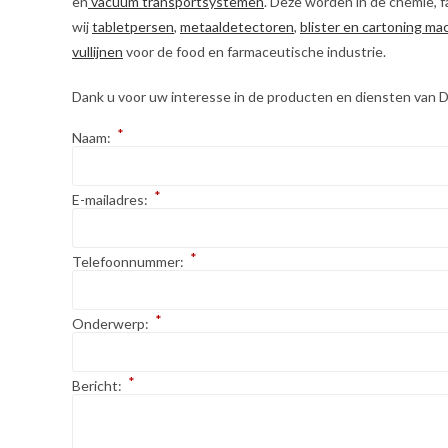
en
vacuüm transportsystemen
. Deze worden in de chemie, 
wij
tabletpersen
,
metaaldetectoren
,
blister en cartoning ma
vullijnen
voor de food en farmaceutische industrie.
Dank u voor uw interesse in de producten en diensten van Dex
*
Naam:
*
E-mailadres:
*
Telefoonnummer:
*
Onderwerp:
*
Bericht: