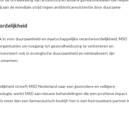
 bij aan de mondiale strijd tegen antibioticaresistentie door duurzame
rdelijkheid
k in voor duurzaamheid en maatschappelijke verantwoordelijkheid. MSD
organisaties om toegang tot gezondheidszorg te verbeteren en
nvesteert ook in ecologische duurzaamheid en minimaliseert zijn
e omarmen.
lijkheid streeft MSD Nederland naar een gezondere en veiligere
nologie, werkt MSD aan nieuwe behandelingen die een positieve impact
 meer dan een farmaceutisch bedrijf; het is een betrouwbare partner i