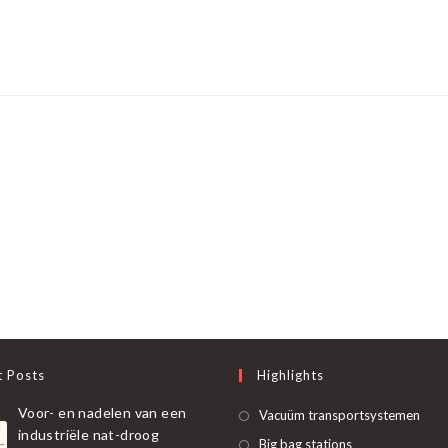
t Posts
Highlights
Voor- en nadelen van een
Ope
Vacuüm transportsystemen
industriële nat-droog
in
Opent
Big bag stations