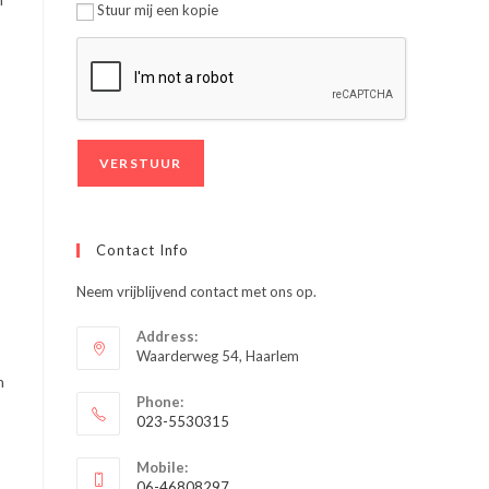
Stuur mij een kopie
Contact Info
Neem vrijblijvend contact met ons op.
Address:
Waarderweg 54, Haarlem
n
Phone:
023-5530315
Opent
Mobile:
in
06-46808297