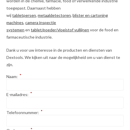
worden in de chemie, farmacie, food of verwerkende industrie
toegepast. Daarnaast hebben
wij
tabletpersen
,
metaaldetectoren
,
blister en cartoning
machines,
camera inspectie
systemen
en
tablet/poeder/vloeistof vullijnen
voor de food en
farmaceutische industrie.
Dank u voor uw interesse in de producten en diensten van
Dextools. We kijken uit naar de mogelijkheid om u van dienst te
zijn.
*
Naam:
*
E-mailadres:
*
Telefoonnummer:
*