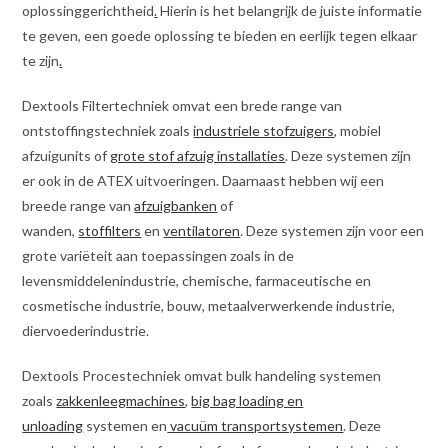
oplossinggerichtheid
.
Hierin is het belangrijk de juiste informatie
te geven, een goede oplossing te bieden en eerlijk tegen elkaar
te zijn
.
Dextools Filtertechniek omvat een brede range van
ontstoffingstechniek zoals
industriele stofzuigers
, mobiel
afzuigunits of
grote stof afzuig installaties
. Deze systemen zijn
er ook in de ATEX uitvoeringen. Daarnaast hebben wij een
breede range van
afzuigbanken
of
wanden,
stoffilters
en
ventilatoren
. Deze systemen zijn voor een
grote variëteit aan toepassingen zoals in de
levensmiddelenindustrie, chemische, farmaceutische en
cosmetische industrie, bouw, metaalverwerkende industrie,
diervoederindustrie.
Dextools Procestechniek omvat bulk handeling systemen
zoals
zakkenleegmachines
,
big bag loading en
unloading
systemen en
vacuüm transportsystemen
. Deze