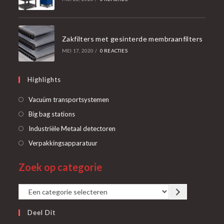
Zakfilters met gesinterde membraanfilters
MEI 17, 2020
/
0 REACTIES
Highlights
Opent
Vacuüm transportsystemen
in
Opent
Big bag stations
een
in
Opent
Industriële Metaal detectoren
nieuwe
een
in
Opent
Verpakkingsapparatuur
tab
nieuwe
een
in
tab
Zoek op categorie
nieuwe
een
tab
nieuwe
Een
tab
categorie
Deel Dit
selecteren