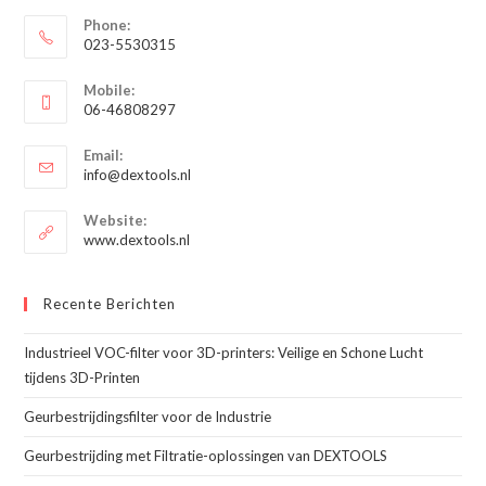
Phone:
023-5530315
Opent
Mobile:
in
06-46808297
je
Opent
toepassing
Email:
in
Opent
info@dextools.nl
je
in
je
toepassing
Website:
toepassing
www.dextools.nl
Recente Berichten
Industrieel VOC-filter voor 3D-printers: Veilige en Schone Lucht
tijdens 3D-Printen
Geurbestrijdingsfilter voor de Industrie
Geurbestrijding met Filtratie-oplossingen van DEXTOOLS