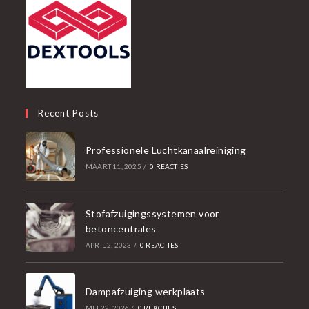
Recent Posts
Professionele Luchtkanaalreiniging
MAART 11, 2025
/
0 REACTIES
Stofafzuigingssystemen voor
betoncentrales
APRIL 2, 2023
/
0 REACTIES
Dampafzuiging werkplaats
MEI 22, 2026
/
0 REACTIES