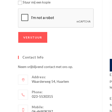
Stuur mij een kopie
Contact Info
Neem vrijblijvend contact met ons op.
E
Address:
p
Waarderweg 54, Haarlem
l
Phone:
023-5530315
E
Opent
t
Mobile:
in
b
06-46808297