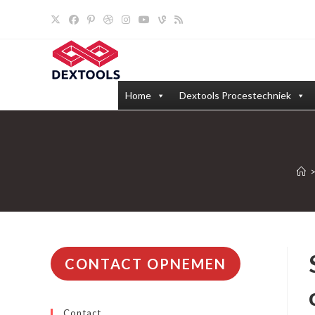
Ga
naar
inhoud
Home
Dextools Procestechniek
CONTACT OPNEMEN
Contact