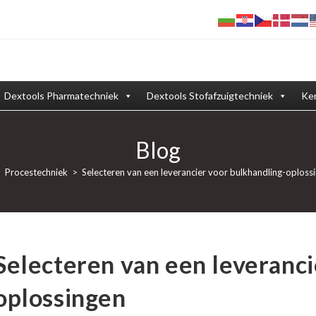
Winkel
Afd
Dextools Pharmatechniek
Dextools Stofafzuigtechniek
Ken
Blog
>
Procestechniek
>
Selecteren van een leverancier voor bulkhandling-oploss
Selecteren van een leveranci
oplossingen