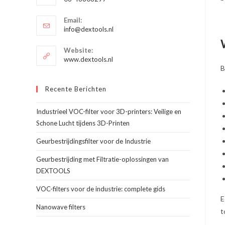
je
Opent
toepassing
Email:
in
Opent
info@dextools.nl
je
in
je
toepassing
Website:
toepassing
www.dextools.nl
B
Recente Berichten
Industrieel VOC-filter voor 3D-printers: Veilige en
Schone Lucht tijdens 3D-Printen
Geurbestrijdingsfilter voor de Industrie
Geurbestrijding met Filtratie-oplossingen van
DEXTOOLS
VOC-filters voor de industrie: complete gids
E
Nanowave filters
t