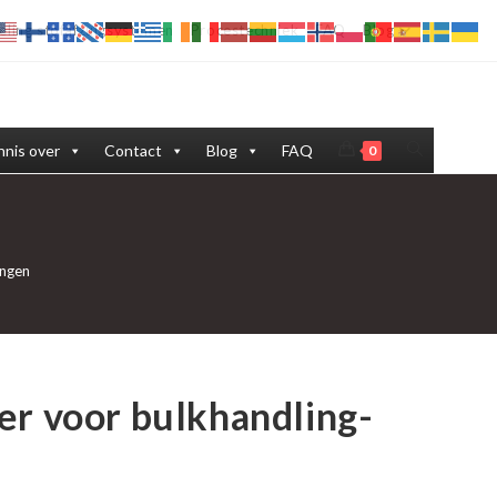
eling stofafzuigsystemen
Procestechniek
FAQ
Blog
Toggle
nis over
Contact
Blog
FAQ
0
site
zoeken
ingen
er voor bulkhandling-