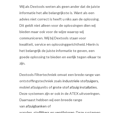
Wij als Dextools weten als geen ander dat de juiste
informatie het alle belangrijkste is. Want als een
advies niet correct is heeft u niks aan de oplossing.
Dit geldt niet alleen voor de oplossingen dien wij
bieden maar ook voor de wijze waarop wij
communiceren. Wij bij Dextools staan voor
kwaliteit, service en oplossinggerichtheid
.
Hierin is
het belangrijk de juiste informatie te geven, een
goede oplossing te bieden en eerlijk tegen elkaar te
zijn
.
Dextools Filtertechniek omvat een brede range van
ontstoffingstechniek zoals
industriele stofzuigers
,
mobiel afzuigunits of
grote stof afzuig installaties
.
Deze systemen zijn er ook in de ATEX uitvoeringen.
Daarnaast hebben wij een breede range
van
afzuigbanken
of
wanden,
stoffilters
en
ventilatoren
. Deze systemen