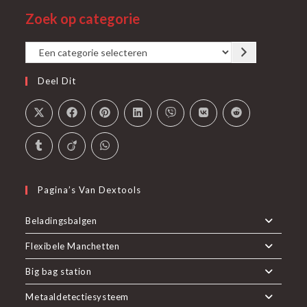
in
tab
Zoek op categorie
nieuwe
een
tab
nieuwe
Een
tab
categorie
Deel Dit
selecteren
Pagina’s Van Dextools
Beladingsbalgen
Flexibele Manchetten
Big bag station
Metaaldetectiesysteem