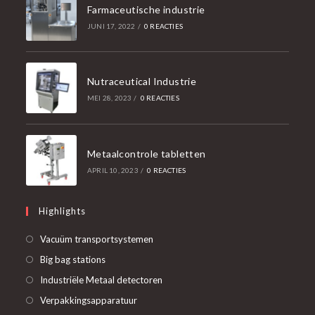
Farmaceutische industrie
JUNI 17, 2022
/
0 REACTIES
Nutraceutical Industrie
MEI 28, 2023
/
0 REACTIES
Metaalcontrole tabletten
APRIL 10, 2023
/
0 REACTIES
Highlights
Opent
Vacuüm transportsystemen
in
Opent
Big bag stations
een
in
Opent
Industriële Metaal detectoren
nieuwe
een
in
Opent
Verpakkingsapparatuur
tab
nieuwe
een