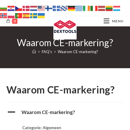
Ga
naar
inhoud
0
MENU
Waarom CE-markering?
>
FAQ's
>
Waarom CE-markering?
Waarom CE-markering?
A
Waarom CE-markering?
Categorie: Algemeen