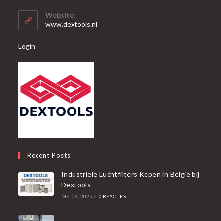
in
je
toepassing
Website:
toepassing
www.dextools.nl
Login
Recent Posts
Industriële Luchtfilters Kopen in België bij
Dextools
MEI 23, 2025
/
0 REACTIES