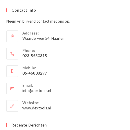
Contact Info
Neem vrijblijvend contact met ons op.
Address:
Waarderweg 54, Haarlem
Phone:
023-5530315
Opent
Mobile:
in
06-46808297
je
Opent
toepassing
Email:
in
Opent
info@dextools.nl
je
in
je
toepassing
Website:
toepassing
www.dextools.nl
Recente Berichten