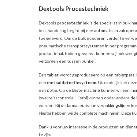
Dextools Procestechniek
Dextools
procestechniek
is de specialist in bulk 
bulk handeling begint bij een
automatisch zak open
toegeleverd. Om de bulk goederen verder te verw
pneumatische transportsystemen in het programma. D
productiehal. Indien gewenst kunnen wij ook weeg
verzorgen een tussen bunker.
Een
tablet
wordt geproduceerd op een
tabletpers
.
een
metaaldetectiesysteem.
Uiteindelijk kan de
een potje. Op de
blistermachine
kunnen wij een
in
kwaliteitscontrole. Hierbij kunnen onder andere de 
worden. Bij de
farmaceutische verpakkingslijnen
kun
Hierbij hebben wij de complete machinelijn. Deze 
Dank u voor uw interesse in de producten en dienst
te zijn
.