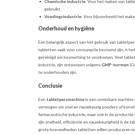
Chemische industrie
: Voor het maken van tabl
gebruikt.
Voedingsindustrie
: Voor bijvoorbeeld het mak
Onderhoud en hygiëne
Een belangrijk aspect van het gebruik van tabletp
tabletten vaak voor consumptie bestemd zijn, is h
gereinigd om besmetting te voorkomen. Veel table
industrie, zijn ontworpen volgens
GMP-normen
(Go
te onderhouden zijn.
Conclusie
Een
tabletpersmachine
is een onmisbare machine v
vermogen om snel en nauwkeurig poeders of korrels 
farmaceutische industrie, maar ook in de product
zijn snelheid, efficiëntie en nauwkeurigheid is de 
grote hoeveelheden tabletten willen produceren me