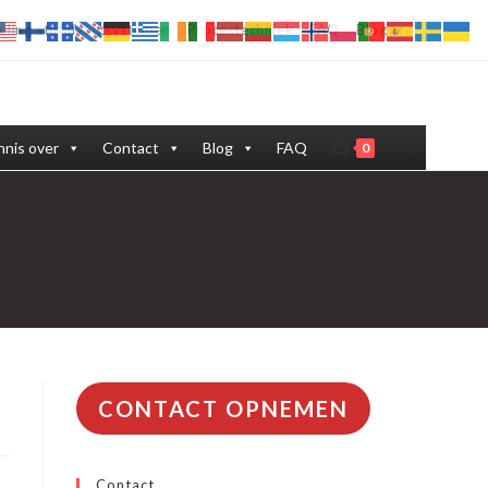
eling stofafzuigsystemen
Procestechniek
FAQ
Blog
Toggle
nis over
Contact
Blog
FAQ
0
site
zoeken
CONTACT OPNEMEN
Contact