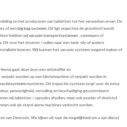
handeling en het produceren van tabletten tot het verwerken ervan. De
ers
of een
big bag systeem
. Dit ligt eraan hoe de grondstof wordt
erken hebben wij
vacuüm transportsystemen
,
conveyors
of
it voor het doseren / vullen naar een tank, silo of andere
installatie leveren. Wij kunnen het vacuüm systeem wegend maken of
 Hierna gaat deze door een
ontstoffer
en
ze verpakt worden op een blistermachine of verpakt worden in
spectiesysteem
monteren. Dit inspectie systeem zorgt voor de extra
kleur, aanwezigheid, vervuiling en beschadiging gecontroleerd
nen wij tabletten / capsules afvullen, maar ook poeder of vloeistof.
kunnen ook als stand-alone machines verkocht worden.
en van Dextools. We kijken uit naar de mogelijkheid om u van dienst