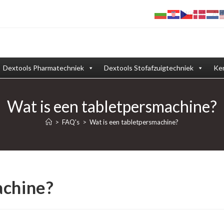
Winkel
Afd
Dextools Pharmatechniek
Dextools Stofafzuigtechniek
Ken
Wat is een tabletpersmachine?
>
FAQ's
>
Wat is een tabletpersmachine?
achine?