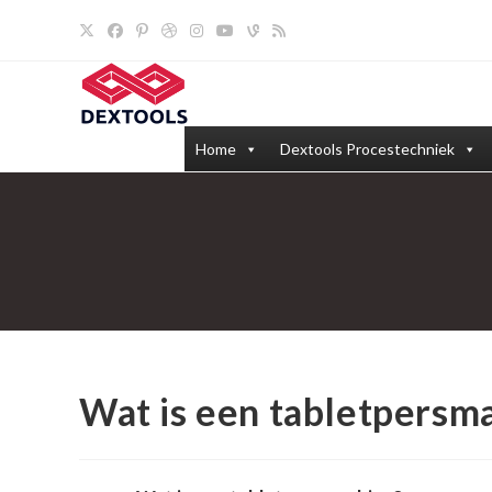
Ga
naar
inhoud
Home
Dextools Procestechniek
Wat is een tabletpersm