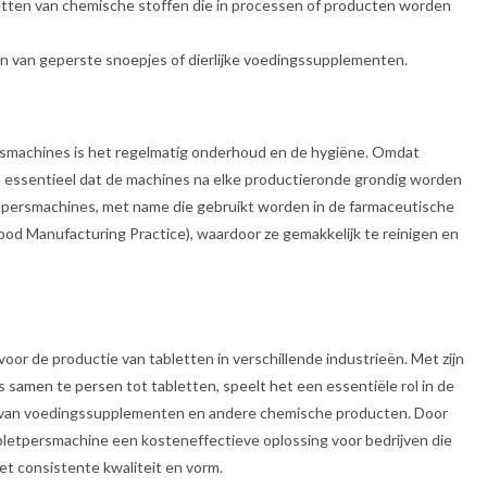
etten van chemische stoffen die in processen of producten worden
en van geperste snoepjes of dierlijke voedingssupplementen.
ersmachines is het regelmatig onderhoud en de hygiëne. Omdat
et essentieel dat de machines na elke productieronde grondig worden
tpersmachines, met name die gebruikt worden in de farmaceutische
od Manufacturing Practice), waardoor ze gemakkelijk te reinigen en
oor de productie van tabletten in verschillende industrieën. Met zijn
samen te persen tot tabletten, speelt het een essentiële rol in de
ie van voedingssupplementen en andere chemische producten. Door
tabletpersmachine een kosteneffectieve oplossing voor bedrijven die
t consistente kwaliteit en vorm.