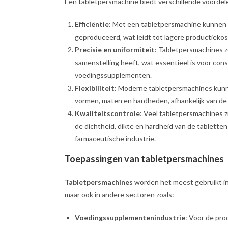
Een tabletpersmachine biedt verschillende voordele
Efficiëntie
: Met een tabletpersmachine kunnen 
geproduceerd, wat leidt tot lagere productiekos
Precisie en uniformiteit
: Tabletpersmachines z
samenstelling heeft, wat essentieel is voor con
voedingssupplementen.
Flexibiliteit
: Moderne tabletpersmachines kunn
vormen, maten en hardheden, afhankelijk van de
Kwaliteitscontrole
: Veel tabletpersmachines 
de dichtheid, dikte en hardheid van de tablette
farmaceutische industrie.
Toepassingen van tabletpersmachines
Tabletpersmachines
worden het meest gebruikt i
maar ook in andere sectoren zoals:
Voedingssupplementenindustrie
: Voor de pro