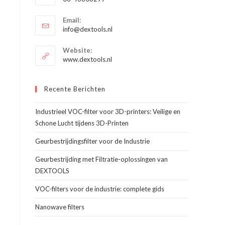
je
Opent
toepassing
Email:
in
Opent
info@dextools.nl
je
in
je
toepassing
Website:
toepassing
www.dextools.nl
Recente Berichten
Industrieel VOC-filter voor 3D-printers: Veilige en
Schone Lucht tijdens 3D-Printen
Geurbestrijdingsfilter voor de Industrie
Geurbestrijding met Filtratie-oplossingen van
DEXTOOLS
VOC-filters voor de industrie: complete gids
Nanowave filters