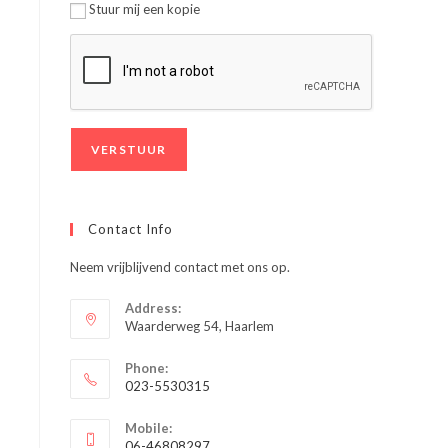
Stuur mij een kopie
Contact Info
Neem vrijblijvend contact met ons op.
Address:
Waarderweg 54, Haarlem
Phone:
023-5530315
Opent
Mobile:
in
06-46808297