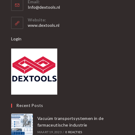
Email:
in
Opent
Info@dextools.nl
je
in
je
toepassing
Website:
toepassing
www.dextools.nl
Login
Recent Posts
Vacuüm transportsystemen in de
farmaceutische industrie
MAART 19, 2023
/
0 REACTIES