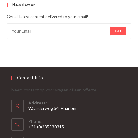
Newsletter
Get all latest content delivered to your email!
GO
Contact Info
Neem contact op voor vragen of een offerte
Address:
Waarderweg 54, Haarlem
Phone:
+31 (0)235530315
Opent