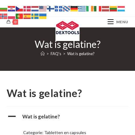
Ga
naar
inhoud
0
MENU
Wat is gelatine?
>
FAQ's
>
Wat is gelatine?
Wat is gelatine?
A
Wat is gelatine?
Categorie: Tabletten en capsules