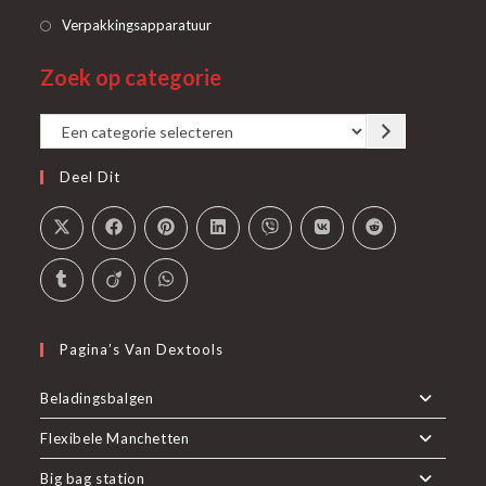
nieuwe
een
in
Opent
Verpakkingsapparatuur
tab
nieuwe
een
in
tab
Zoek op categorie
nieuwe
een
tab
nieuwe
Een
tab
categorie
Deel Dit
selecteren
Pagina’s Van Dextools
Beladingsbalgen
Flexibele Manchetten
Big bag station