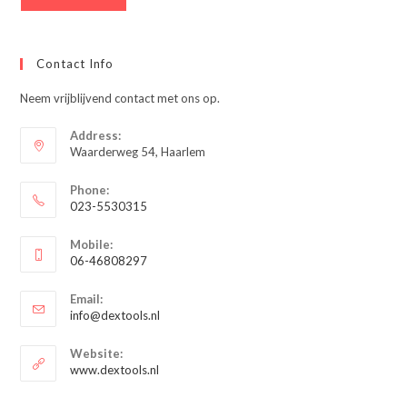
Contact Info
Neem vrijblijvend contact met ons op.
Address:
Waarderweg 54, Haarlem
Phone:
023-5530315
Opent
Mobile:
in
06-46808297
je
Opent
toepassing
Email:
in
Opent
info@dextools.nl
je
in
je
toepassing
Website:
toepassing
www.dextools.nl