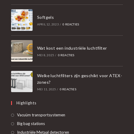
Softgels
APRIL 12, 2023
/
0 REACTIES
Wat kost een industriële luchtfilter
MEI 8, 2025
/
0 REACTIES
Welke luchtfilters zijn geschikt voor ATEX-
zones?
MEI 11, 2025
/
0 REACTIES
Highlights
Opent
Vacuüm transportsystemen
in
Opent
Big bag stations
een
in
Opent
Industriële Metaal detectoren