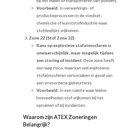
bij het malen of transporteren van poeders.
Voorbeeld
: In verwerkings- of
productieprocessen in de voedsel-,
chemische of kunststofindustrie waar
stofdeeltjes vrijkomen.
Zone 22 (Stof Zone 22)
:
Kans op explosieve stofatmosferen is
onwaarschijnlijk, maar mogelijk tijdens
een storing of incident
. Deze zone heeft
een laag risico, maar kan wel explosieve
stofatmosferen veroorzaken in geval van
een onvoorziene gebeurtenis.
Voorbeeld
: In een ruimte waar kleine
hoeveelheden stof vrijkomen bij het
opruimen of bij incidenten.
Waarom zijn ATEX Zoneringen
Belangrijk?