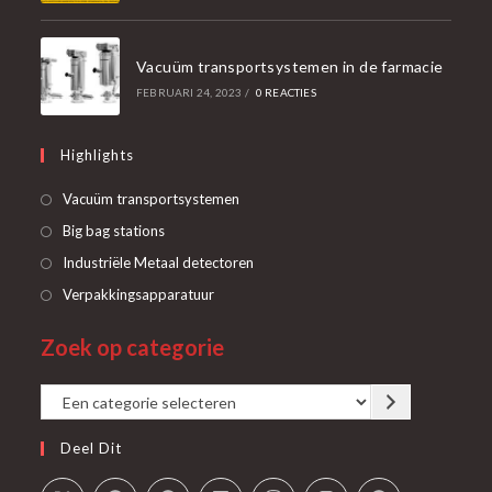
Vacuüm transportsystemen in de farmacie
FEBRUARI 24, 2023
/
0 REACTIES
Highlights
Opent
Vacuüm transportsystemen
in
Opent
Big bag stations
een
in
Opent
Industriële Metaal detectoren
nieuwe
een
in
Opent
Verpakkingsapparatuur
tab
nieuwe
een
in
tab
Zoek op categorie
nieuwe
een
tab
nieuwe
Een
tab
categorie
Deel Dit
selecteren