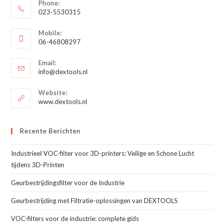
Phone:
023-5530315
Opent
Mobile:
in
06-46808297
je
Opent
toepassing
Email:
in
Opent
info@dextools.nl
je
in
je
toepassing
Website:
toepassing
www.dextools.nl
Recente Berichten
Industrieel VOC-filter voor 3D-printers: Veilige en Schone Lucht
tijdens 3D-Printen
Geurbestrijdingsfilter voor de Industrie
Geurbestrijding met Filtratie-oplossingen van DEXTOOLS
VOC-filters voor de industrie: complete gids