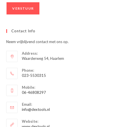
Contact Info
Neem vrijblijvend contact met ons op.
Address:
Waarderweg 54, Haarlem
Phone:
023-5530315
Opent
Mobile:
in
06-46808297
je
Opent
toepassing
Email:
in
Opent
info@dextools.nl
je
in
je
toepassing
Website:
toepassing
www.dextools.nl