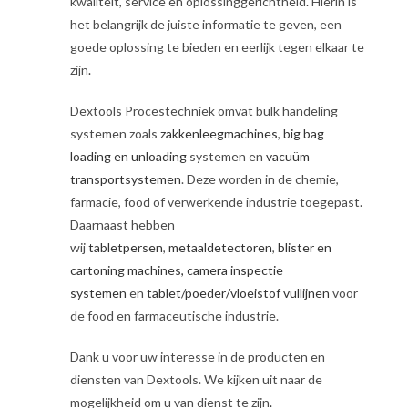
kwaliteit, service en oplossinggerichtheid
.
Hierin is
het belangrijk de juiste informatie te geven, een
goede oplossing te bieden en eerlijk tegen elkaar te
zijn
.
Dextools Procestechniek omvat bulk handeling
systemen zoals
zakkenleegmachines
,
big bag
loading en unloading
systemen en
vacuüm
transportsystemen
. Deze worden in de chemie,
farmacie, food of verwerkende industrie toegepast.
Daarnaast hebben
wij
tabletpersen
,
metaaldetectoren
,
blister en
cartoning machines,
camera inspectie
systemen
en
tablet/poeder/vloeistof vullijnen
voor
de food en farmaceutische industrie.
Dank u voor uw interesse in de producten en
diensten van Dextools. We kijken uit naar de
mogelijkheid om u van dienst te zijn
.