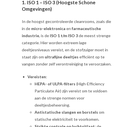
1.
ISO 1 – ISO 3 (Hoogste Schone
Omgevingen)
In de hoogst gecontroleerde cleanrooms, zoals die
in de
micro-elektronica
en
farmaceutische
industrie
, is de
ISO 1 t/m ISO 3
de meest strenge
categorie. Hier worden extreem lage
deeltjesniveaus vereist, en de stofzuiger moet in
staat zijn om
ultrafijne deeltjes
efficiënt op te
vangen zonder zelf verontreiniging te veroorzaken.
Vereisten
:
HEPA- of ULPA-filters
(High-Efficiency
Particulate Air) zijn vereist om te voldoen
aan de strenge normen voor
deeltjesbeheersing.
Antistatische slangen en borstels
om
statische elektriciteit te voorkomen.
Strikte controle op luchtuitlaat
: de