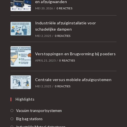
en afzuigwanden
MEI 20, 2026
/
0 REACTIES
Industriële afzuiginstallatie voor
schadelijke dampen
MEI 2, 2025
/
0 REACTIES
Verstoppingen en Brugvorming bij poeders
APRIL 21, 2025
/
0 REACTIES
Centrale versus mobiele afzuigsystemen
MEI 2, 2025
/
0 REACTIES
Highlights
Opent
Vacuüm transportsystemen
in
Opent
Big bag stations
een
in
Opent
Industriële Metaal detectoren