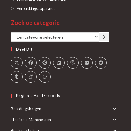
nieuwe
een
in
Opent
Verpakkingsapparatuur
tab
nieuwe
een
in
tab
Zoek op categorie
nieuwe
een
tab
nieuwe
Een
tab
categorie
Deel Dit
selecteren
Pagina’s Van Dextools
Beladingsbalgen
Flexibele Manchetten
Big bag station