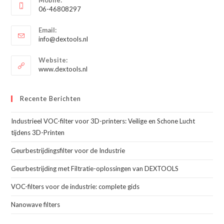
Mobile:
in
06-46808297
je
Opent
toepassing
Email:
in
Opent
info@dextools.nl
je
in
je
toepassing
Website:
toepassing
www.dextools.nl
Recente Berichten
Industrieel VOC-filter voor 3D-printers: Veilige en Schone Lucht
tijdens 3D-Printen
Geurbestrijdingsfilter voor de Industrie
Geurbestrijding met Filtratie-oplossingen van DEXTOOLS
VOC-filters voor de industrie: complete gids
Nanowave filters