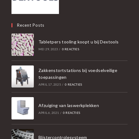
Recent Posts
Tabletpers tooling koopt u bij Dextools
MEI 29, 2023
/
0 REACTIES
Zakkenstortstations bij voedselveilige
toepassingen
APRIL 17, 2025
/
0 REACTIES
Afzuiging van laswerkplekken
APRIL 6, 2021
/
0 REACTIES
Blistercontrolesysteem