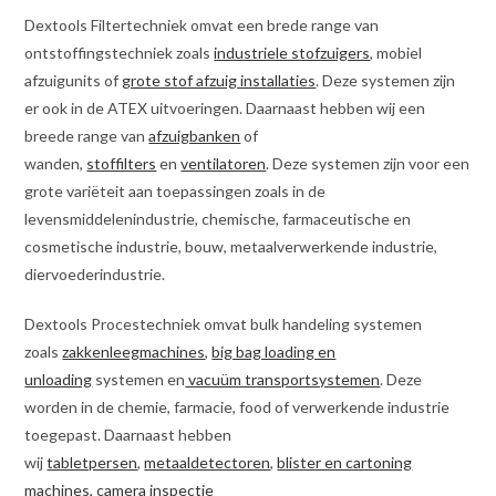
Dextools Filtertechniek omvat een brede range van
ontstoffingstechniek zoals
industriele stofzuigers
, mobiel
afzuigunits of
grote stof afzuig installaties
. Deze systemen zijn
er ook in de ATEX uitvoeringen. Daarnaast hebben wij een
breede range van
afzuigbanken
of
wanden,
stoffilters
en
ventilatoren
. Deze systemen zijn voor een
grote variëteit aan toepassingen zoals in de
levensmiddelenindustrie, chemische, farmaceutische en
cosmetische industrie, bouw, metaalverwerkende industrie,
diervoederindustrie.
Dextools Procestechniek omvat bulk handeling systemen
zoals
zakkenleegmachines
,
big bag loading en
unloading
systemen en
vacuüm transportsystemen
. Deze
worden in de chemie, farmacie, food of verwerkende industrie
toegepast. Daarnaast hebben
wij
tabletpersen
,
metaaldetectoren
,
blister en cartoning
machines,
camera inspectie