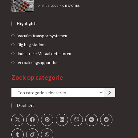
APRIL 6, 2023
/
0 REACTIES
Highlights
Opent
Vacuüm transportsystemen
in
Opent
Big bag stations
een
in
Opent
Industriële Metaal detectoren
nieuwe
een
in
Opent
Verpakkingsapparatuur
tab
nieuwe
een
in
tab
Zoek op categorie
nieuwe
een
tab
nieuwe
Een
tab
categorie
Deel Dit
selecteren