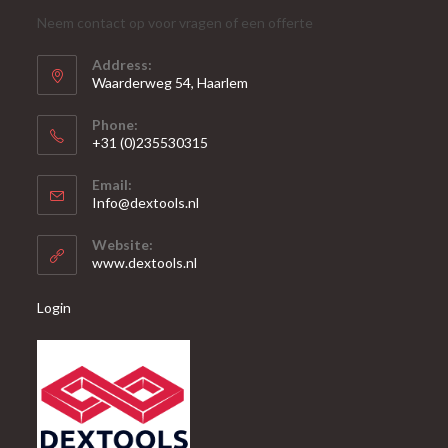
Neem contact op voor vragen of een offerte
Address:
Waarderweg 54, Haarlem
Phone:
+31 (0)235530315
Opent
Email:
in
Opent
Info@dextools.nl
je
in
je
toepassing
Website:
toepassing
www.dextools.nl
Login