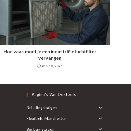
Hoe vaak moet je een industriële luchtfilter
vervangen
mei 10, 2025
Pagina’s Van Dextools
nt
Beladingsbalgen
Flexibele Manchetten
pent
uwe
Big bag station