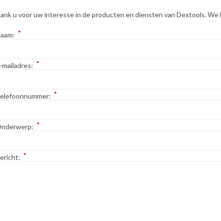
ank u voor uw interesse in de producten en diensten van Dextools. We kij
*
aam:
*
-mailadres:
*
elefoonnummer:
*
nderwerp:
*
ericht: