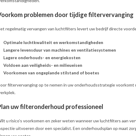
erkomstandigheden.
Voorkom problemen door tijdige filtervervanging
et regelmatig vervangen van luchtfilters levert uw bedrijf directe voord
Optimale luchtkwaliteit en werkomstandigheden
Langere levensduur van machines en ventilatiesystemen
Lagere onderhouds- en energiekosten
Voldoen aan veiligheids- en milieueisen
Voorkomen van ongeplande stilstand of boetes
oor filtervervanging op te nemen in uw onderhoudsstrategie voorkomt u 
erkplek.
Plan uw filteronderhoud professioneel
ilt u risico’s voorkomen en zeker weten wanneer uw luchtfilters aan ver
nspectie uitvoeren door een specialist. Een onderhoudsplan op maat zorgt
innen uw sector.