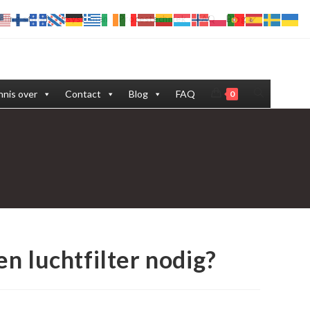
eling stofafzuigsystemen
Procestechniek
FAQ
Blog
Toggle
nis over
Contact
Blog
FAQ
0
site
zoeken
n luchtfilter nodig?