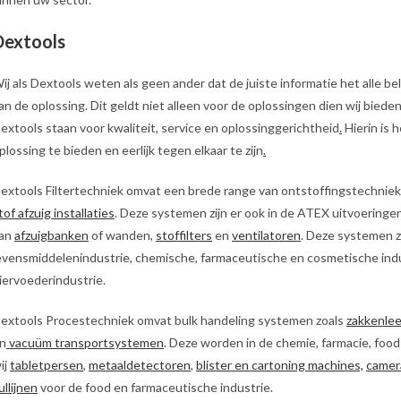
Dextools
ij als Dextools weten als geen ander dat de juiste informatie het alle bela
an de oplossing. Dit geldt niet alleen voor de oplossingen dien wij biede
extools staan voor kwaliteit, service en oplossinggerichtheid
.
Hierin is 
plossing te bieden en eerlijk tegen elkaar te zijn
.
extools Filtertechniek omvat een brede range van ontstoffingstechniek
tof afzuig installaties
. Deze systemen zijn er ook in de ATEX uitvoering
an
afzuigbanken
of wanden,
stoffilters
en
ventilatoren
. Deze systemen zi
evensmiddelenindustrie, chemische, farmaceutische en cosmetische ind
iervoederindustrie.
extools Procestechniek omvat bulk handeling systemen zoals
zakkenle
n
vacuüm transportsystemen
. Deze worden in de chemie, farmacie, fo
ij
tabletpersen
,
metaaldetectoren
,
blister en cartoning machines,
camer
ullijnen
voor de food en farmaceutische industrie.