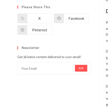
Please Share This
X
Facebook
W
a
Pinterest
D
o
Newsletter
D
Get all latest content delivered to your email!
s
v
GO
l
d
D
e
w
v