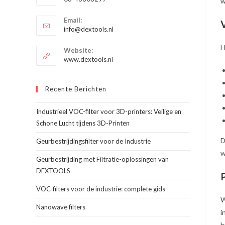
w
je
Opent
toepassing
Email:
in
Opent
info@dextools.nl
je
in
je
toepassing
H
Website:
toepassing
www.dextools.nl
Recente Berichten
Industrieel VOC-filter voor 3D-printers: Veilige en
Schone Lucht tijdens 3D-Printen
D
Geurbestrijdingsfilter voor de Industrie
w
Geurbestrijding met Filtratie-oplossingen van
DEXTOOLS
VOC-filters voor de industrie: complete gids
W
Nanowave filters
i
b