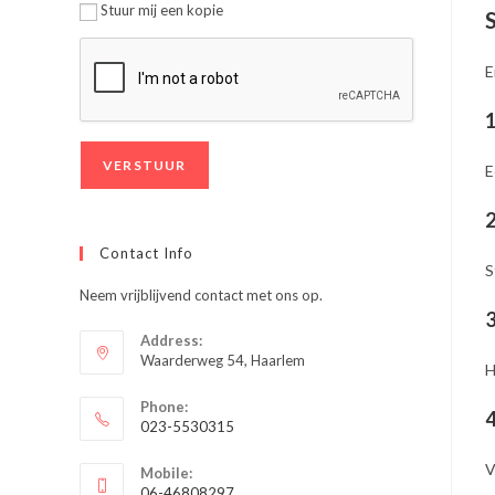
Stuur mij een kopie
S
E
1
E
2
Contact Info
S
Neem vrijblijvend contact met ons op.
3
Address:
Waarderweg 54, Haarlem
H
Phone:
4
023-5530315
Opent
V
Mobile:
in
06-46808297