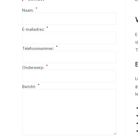
a
*
Naam:
*
E-mailadres:
E
t
*
Telefoonnummer:
T
*
Onderwerp:
L
*
g
Bericht:
l