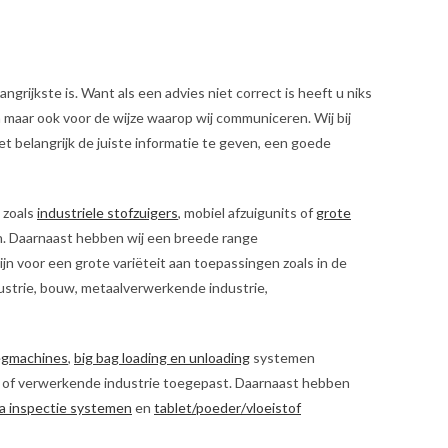
ngrijkste is. Want als een advies niet correct is heeft u niks
n maar ook voor de wijze waarop wij communiceren. Wij bij
het belangrijk de juiste informatie te geven, een goede
 zoals
industriele stofzuigers
, mobiel afzuigunits of
grote
en. Daarnaast hebben wij een breede range
jn voor een grote variëteit aan toepassingen zoals in de
ustrie, bouw, metaalverwerkende industrie,
egmachines
,
big bag loading en unloading
systemen
od of verwerkende industrie toegepast. Daarnaast hebben
a inspectie systemen
en
tablet/poeder/vloeistof