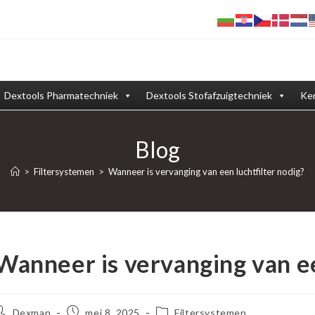
Winkel
Afd
Dextools Pharmatechniek
Dextools Stofafzuigtechniek
Ken
Blog
>
Filtersystemen
>
Wanneer is vervanging van een luchtfilter nodig?
Wanneer is vervanging van ee
ericht
Bericht
Berichtcategorie:
Dexman
mei 8, 2025
Filtersystemen