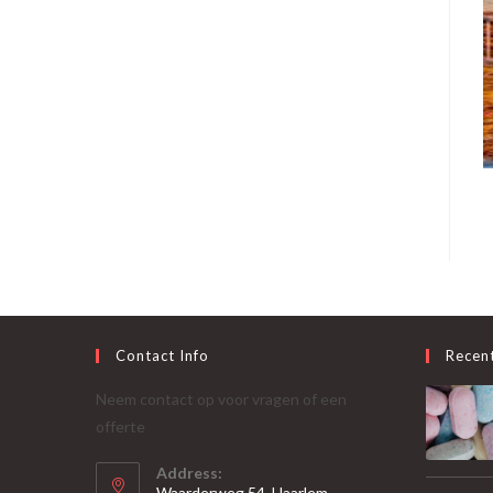
Contact Info
Recen
Neem contact op voor vragen of een
offerte
Address:
Waarderweg 54, Haarlem