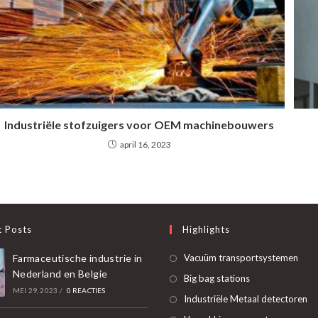
Industriële stofzuigers voor OEM machinebouwers
april 16, 2023
t Posts
Highlights
Ope
Farmaceutische industrie in
Vacuüm transportsystemen
Nederland en Belgie
in
Opent
Big bag stations
MEI 29, 2023
/
0 REACTIES
een
in
O
Industriële Metaal detectoren
nie
een
in