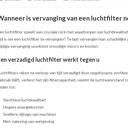
uteur:
gepubliceerd
op:
Wanneer is vervanging van een luchtfilter n
en luchtfilter speelt een cruciale rol in het waarborgen van luchtkwalit
ijd is om een luchtfilter te vervangen? Te laat vervangen kan schadeli
ijdige vervanging voorkomt onnodige risico’s en kosten.
Een verzadigd luchtfilter werkt tegen u
uchtfilters raken na verloop van tijd verzadigd door opgehoopte stofdeelt
ebruik blijft, verliest het zijn filtercapaciteit, neemt de luchtweerstand
eiden tot:
Slechtere luchtkwaliteit
Hogere energiekosten
Snellere slijtage van machines
Niet-naleving van wetgeving