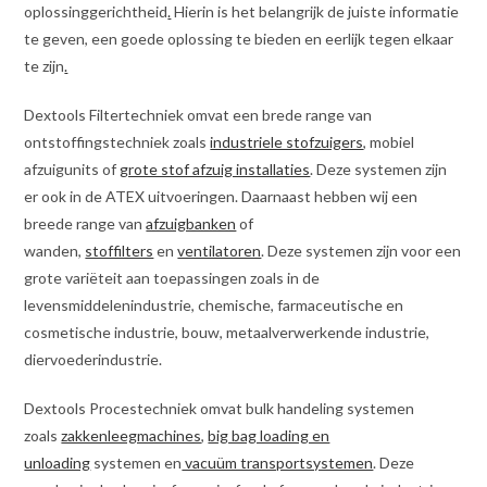
oplossinggerichtheid
.
Hierin is het belangrijk de juiste informatie
te geven, een goede oplossing te bieden en eerlijk tegen elkaar
te zijn
.
Dextools Filtertechniek omvat een brede range van
ontstoffingstechniek zoals
industriele stofzuigers
, mobiel
afzuigunits of
grote stof afzuig installaties
. Deze systemen zijn
er ook in de ATEX uitvoeringen. Daarnaast hebben wij een
breede range van
afzuigbanken
of
wanden,
stoffilters
en
ventilatoren
. Deze systemen zijn voor een
grote variëteit aan toepassingen zoals in de
levensmiddelenindustrie, chemische, farmaceutische en
cosmetische industrie, bouw, metaalverwerkende industrie,
diervoederindustrie.
Dextools Procestechniek omvat bulk handeling systemen
zoals
zakkenleegmachines
,
big bag loading en
unloading
systemen en
vacuüm transportsystemen
. Deze