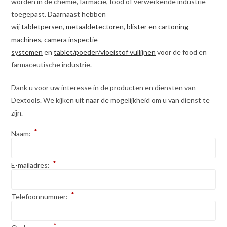
worden in de chemie, farmacie, food of verwerkende industrie
toegepast. Daarnaast hebben
wij
tabletpersen
,
metaaldetectoren
,
blister en cartoning
machines,
camera inspectie
systemen
en
tablet/poeder/vloeistof vullijnen
voor de food en
farmaceutische industrie.
Dank u voor uw interesse in de producten en diensten van
Dextools. We kijken uit naar de mogelijkheid om u van dienst te
zijn.
*
Naam:
*
E-mailadres:
*
Telefoonnummer:
*