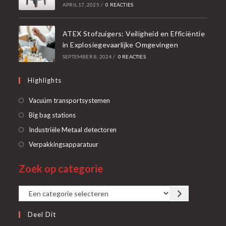
APRIL 17, 2025
/
0 REACTIES
ATEX Stofzuigers: Veiligheid en Efficiëntie
in Explosiegevaarlijke Omgevingen
SEPTEMBER 8, 2024
/
0 REACTIES
Highlights
Opent
Vacuüm transportsystemen
in
Opent
Big bag stations
een
in
Opent
Industriële Metaal detectoren
nieuwe
een
in
Opent
Verpakkingsapparatuur
tab
nieuwe
een
in
tab
Zoek op categorie
nieuwe
een
tab
nieuwe
Een
tab
categorie
Deel Dit
selecteren