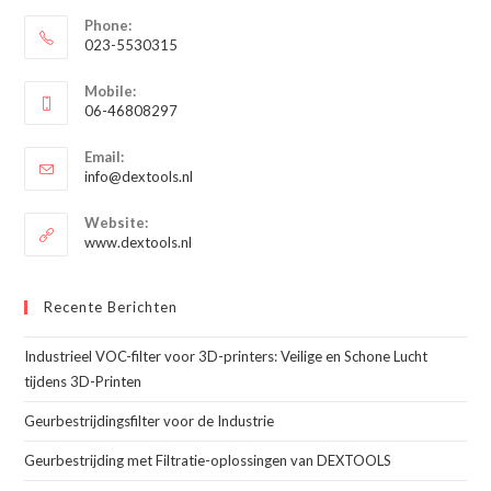
Phone:
023-5530315
Opent
Mobile:
in
06-46808297
je
Opent
toepassing
Email:
in
Opent
info@dextools.nl
je
in
je
toepassing
Website:
toepassing
www.dextools.nl
Recente Berichten
Industrieel VOC-filter voor 3D-printers: Veilige en Schone Lucht
tijdens 3D-Printen
Geurbestrijdingsfilter voor de Industrie
Geurbestrijding met Filtratie-oplossingen van DEXTOOLS