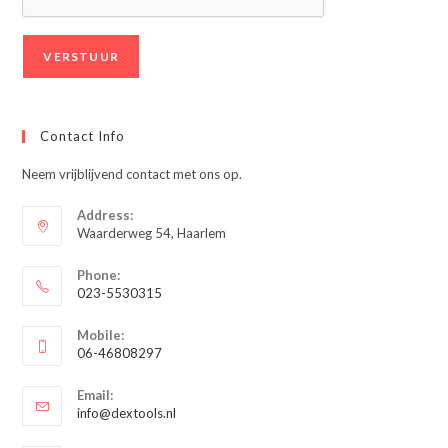
Contact Info
Neem vrijblijvend contact met ons op.
Address:
Waarderweg 54, Haarlem
Phone:
023-5530315
Opent
Mobile:
in
06-46808297
je
Opent
toepassing
Email:
in
Opent
info@dextools.nl
je
in
je