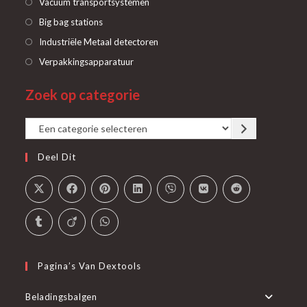
Opent
Vacuüm transportsystemen
in
Opent
Big bag stations
een
in
Opent
Industriële Metaal detectoren
nieuwe
een
in
Opent
Verpakkingsapparatuur
tab
nieuwe
een
in
tab
Zoek op categorie
nieuwe
een
tab
nieuwe
Een
tab
categorie
Deel Dit
selecteren
Pagina’s Van Dextools
Beladingsbalgen