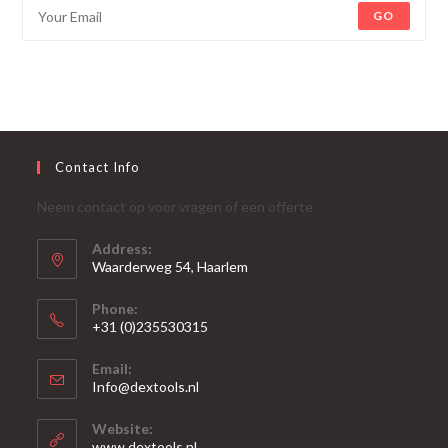
GO
Contact Info
Neem contact op voor vragen of een offerte
Address:
Waarderweg 54, Haarlem
Phone:
+31 (0)235530315
Opent
Email:
in
Opent
Info@dextools.nl
je
in
je
toepassing
Website:
toepassing
www.dextools.nl