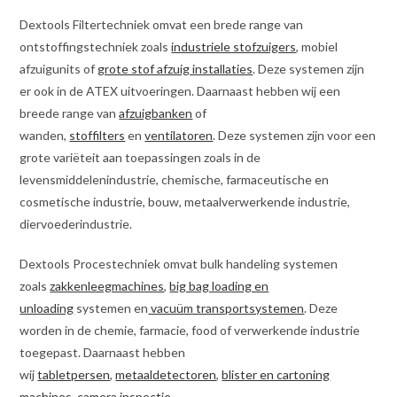
Dextools Filtertechniek omvat een brede range van
ontstoffingstechniek zoals
industriele stofzuigers
, mobiel
afzuigunits of
grote stof afzuig installaties
. Deze systemen zijn
er ook in de ATEX uitvoeringen. Daarnaast hebben wij een
breede range van
afzuigbanken
of
wanden,
stoffilters
en
ventilatoren
. Deze systemen zijn voor een
grote variëteit aan toepassingen zoals in de
levensmiddelenindustrie, chemische, farmaceutische en
cosmetische industrie, bouw, metaalverwerkende industrie,
diervoederindustrie.
Dextools Procestechniek omvat bulk handeling systemen
zoals
zakkenleegmachines
,
big bag loading en
unloading
systemen en
vacuüm transportsystemen
. Deze
worden in de chemie, farmacie, food of verwerkende industrie
toegepast. Daarnaast hebben
wij
tabletpersen
,
metaaldetectoren
,
blister en cartoning
machines,
camera inspectie