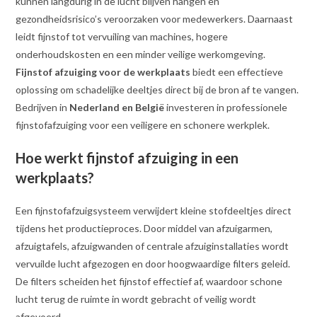
kunnen langdurig in de lucht blijven hangen en
gezondheidsrisico’s veroorzaken voor medewerkers. Daarnaast
leidt fijnstof tot vervuiling van machines, hogere
onderhoudskosten en een minder veilige werkomgeving.
Fijnstof afzuiging voor de werkplaats
biedt een effectieve
oplossing om schadelijke deeltjes direct bij de bron af te vangen.
Bedrijven in
Nederland en België
investeren in professionele
fijnstofafzuiging voor een veiligere en schonere werkplek.
Hoe werkt fijnstof afzuiging in een
werkplaats?
Een fijnstofafzuigsysteem verwijdert kleine stofdeeltjes direct
tijdens het productieproces. Door middel van afzuigarmen,
afzuigtafels, afzuigwanden of centrale afzuiginstallaties wordt
vervuilde lucht afgezogen en door hoogwaardige filters geleid.
De filters scheiden het fijnstof effectief af, waardoor schone
lucht terug de ruimte in wordt gebracht of veilig wordt
afgevoerd.