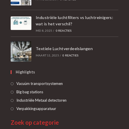
Industriële luchtfilters vs luchtreinigers:
wat is het verschil?
MEI 8, 2025
/
0 REACTIES
Textiele Luchtverdeelslangen
MAART 11, 2025
/
0 REACTIES
Highlights
Opent
Vacuüm transportsystemen
in
Opent
Big bag stations
een
in
Opent
Industriële Metaal detectoren
nieuwe
een
in
Opent
Verpakkingsapparatuur
tab
nieuwe
een
in
tab
Zoek op categorie
nieuwe
een
tab