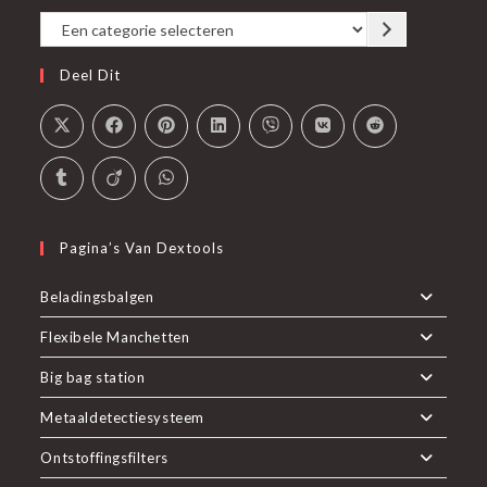
nieuwe
Een
tab
categorie
Deel Dit
selecteren
Pagina’s Van Dextools
Beladingsbalgen
Flexibele Manchetten
Big bag station
Metaaldetectiesysteem
Ontstoffingsfilters