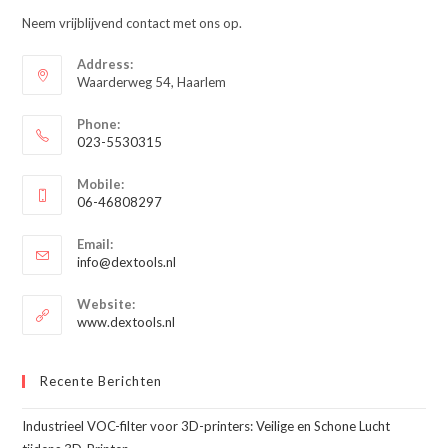
Neem vrijblijvend contact met ons op.
Address:
Waarderweg 54, Haarlem
Phone:
023-5530315
Opent
Mobile:
in
06-46808297
je
Opent
toepassing
Email:
in
Opent
info@dextools.nl
je
in
je
toepassing
Website:
toepassing
www.dextools.nl
Recente Berichten
Industrieel VOC-filter voor 3D-printers: Veilige en Schone Lucht