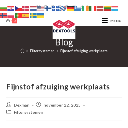
Ga
naar
inhoud
0
MENU
Blog
>
Filtersystemen
>
Fijnstof afzuiging werkplaats
Fijnstof afzuiging werkplaats
Bericht
Bericht
Dexman
november 22, 2025
auteur:
gepubliceerd
Berichtcategorie:
Filtersystemen
op: