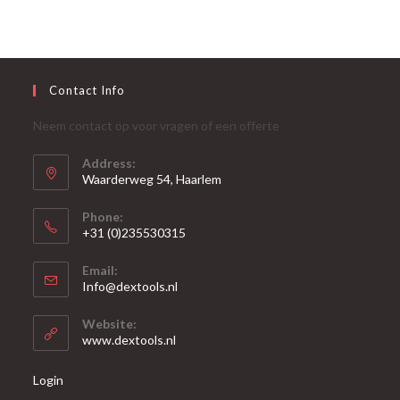
Contact Info
Neem contact op voor vragen of een offerte
Address:
Waarderweg 54, Haarlem
Phone:
+31 (0)235530315
Opent
Email:
in
Opent
Info@dextools.nl
je
in
je
toepassing
Website:
toepassing
www.dextools.nl
Login