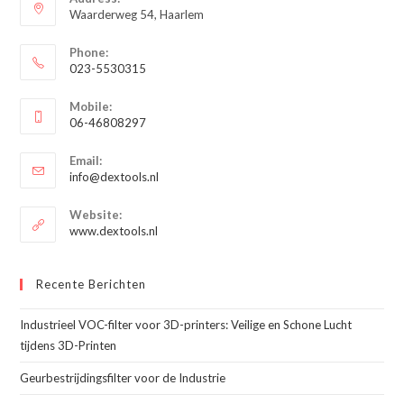
Waarderweg 54, Haarlem
Phone:
023-5530315
Opent
Mobile:
in
06-46808297
je
Opent
toepassing
Email:
in
Opent
info@dextools.nl
je
in
je
toepassing
Website:
toepassing
www.dextools.nl
Recente Berichten
Industrieel VOC-filter voor 3D-printers: Veilige en Schone Lucht
tijdens 3D-Printen
Geurbestrijdingsfilter voor de Industrie