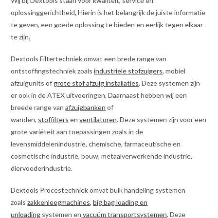
Wij bij Dextools staan voor kwaliteit, service en
oplossinggerichtheid
.
Hierin is het belangrijk de juiste informatie
te geven, een goede oplossing te bieden en eerlijk tegen elkaar
te zijn
.
Dextools Filtertechniek omvat een brede range van
ontstoffingstechniek zoals
industriele stofzuigers
, mobiel
afzuigunits of
grote stof afzuig installaties
. Deze systemen zijn
er ook in de ATEX uitvoeringen. Daarnaast hebben wij een
breede range van
afzuigbanken
of
wanden,
stoffilters
en
ventilatoren
. Deze systemen zijn voor een
grote variëteit aan toepassingen zoals in de
levensmiddelenindustrie, chemische, farmaceutische en
cosmetische industrie, bouw, metaalverwerkende industrie,
diervoederindustrie.
Dextools Procestechniek omvat bulk handeling systemen
zoals
zakkenleegmachines
,
big bag loading en
unloading
systemen en
vacuüm transportsystemen
. Deze