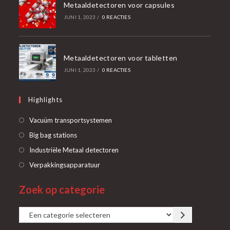
Metaaldetectoren voor capsules
JUNI 1, 2023
/
0 REACTIES
Metaaldetectoren voor tabletten
JUNI 1, 2023
/
0 REACTIES
Highlights
Opent
Vacuüm transportsystemen
in
Opent
Big bag stations
een
in
Opent
Industriële Metaal detectoren
nieuwe
een
in
Opent
Verpakkingsapparatuur
tab
nieuwe
een
in
tab
Zoek op categorie
nieuwe
een
tab
nieuwe
Een
tab
categorie