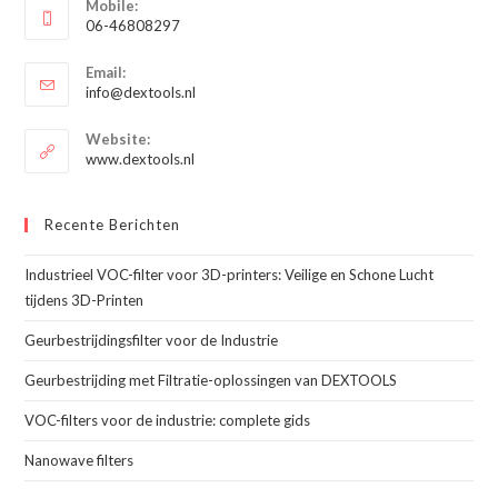
Mobile:
in
06-46808297
je
Opent
toepassing
Email:
in
Opent
info@dextools.nl
je
in
je
toepassing
Website:
toepassing
www.dextools.nl
Recente Berichten
Industrieel VOC-filter voor 3D-printers: Veilige en Schone Lucht
tijdens 3D-Printen
Geurbestrijdingsfilter voor de Industrie
Geurbestrijding met Filtratie-oplossingen van DEXTOOLS
VOC-filters voor de industrie: complete gids
Nanowave filters