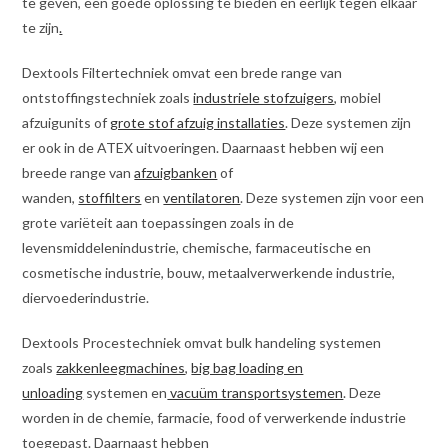
te geven, een goede oplossing te bieden en eerlijk tegen elkaar
te zijn
.
Dextools Filtertechniek omvat een brede range van
ontstoffingstechniek zoals
industriele stofzuigers
, mobiel
afzuigunits of
grote stof afzuig installaties
. Deze systemen zijn
er ook in de ATEX uitvoeringen. Daarnaast hebben wij een
breede range van
afzuigbanken
of
wanden,
stoffilters
en
ventilatoren
. Deze systemen zijn voor een
grote variëteit aan toepassingen zoals in de
levensmiddelenindustrie, chemische, farmaceutische en
cosmetische industrie, bouw, metaalverwerkende industrie,
diervoederindustrie.
Dextools Procestechniek omvat bulk handeling systemen
zoals
zakkenleegmachines
,
big bag loading en
unloading
systemen en
vacuüm transportsystemen
. Deze
worden in de chemie, farmacie, food of verwerkende industrie
toegepast. Daarnaast hebben