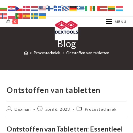
Ga
naar
inhoud
0
MENU
Blog
>
Procestechniek
>
Ontstoffen van tabletten
Ontstoffen van tabletten
Bericht
Bericht
Berichtcategorie:
Dexman
april 6, 2023
Procestechniek
auteur:
gepubliceerd
op:
Ontstoffen van Tabletten: Essentieel