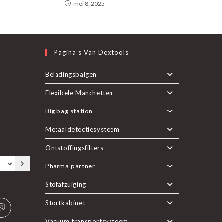
mei 8, 2025
Pagina’s Van Dextools
nt
Beladingsbalgen
Flexibele Manchetten
pent
uwe
Big bag station
n
Metaaldetectiesysteem
euwe
Ontstoffingsfilters
b
Pharma partner
Stofafzuiging
Stortkabinet
Vacuüm transportsysteem