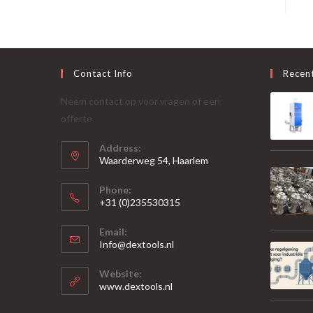
Contact Info
Recen
Neem contact op voor vragen of een
offerte
Address:
Waarderweg 54, Haarlem
Phone:
+31 (0)235530315
Opent
Email:
in
Opent
Info@dextools.nl
je
in
je
toepassing
Website:
toepassing
www.dextools.nl