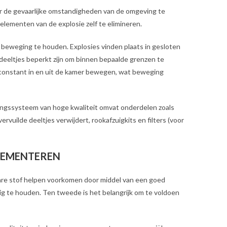
or de gevaarlijke omstandigheden van de omgeving te
elementen van de explosie zelf te elimineren.
n beweging te houden. Explosies vinden plaats in gesloten
deeltjes beperkt zijn om binnen bepaalde grenzen te
 constant in en uit de kamer bewegen, wat beweging
eringssysteem van hoge kwaliteit omvat onderdelen zoals
rvuilde deeltjes verwijdert, rookafzuigkits en filters (voor
PLEMENTEREN
dbare stof helpen voorkomen door middel van een goed
lig te houden. Ten tweede is het belangrijk om te voldoen