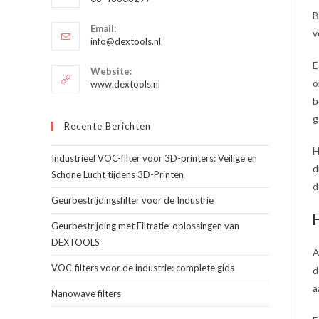
je
Opent
B
toepassing
Email:
in
v
Opent
info@dextools.nl
je
in
E
je
toepassing
Website:
toepassing
o
www.dextools.nl
b
g
Recente Berichten
H
Industrieel VOC-filter voor 3D-printers: Veilige en
d
Schone Lucht tijdens 3D-Printen
d
Geurbestrijdingsfilter voor de Industrie
Geurbestrijding met Filtratie-oplossingen van
DEXTOOLS
A
VOC-filters voor de industrie: complete gids
d
a
Nanowave filters