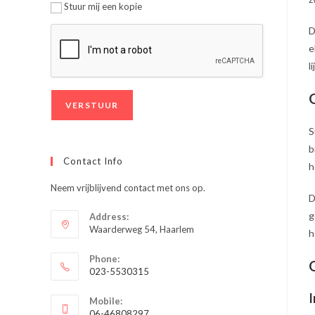
Stuur mij een kopie
D
e
l
S
b
Contact Info
h
Neem vrijblijvend contact met ons op.
D
g
Address:
Waarderweg 54, Haarlem
h
Phone:
023-5530315
Opent
I
Mobile:
in
06-46808297