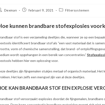
ericht
Bericht
Berichtcategorie:
Dexman
februari 9, 2021
Filtersystemen
uteur:
gepubliceerd
op:
Hoe kunnen brandbare stofexplosies voo
randbaar stof is een verzameling deeltjes die, wanneer ze op een bepa
extools identificeert brandbaar stof als “een vast materiaal dat is samen
rootte, vorm of chemische samenstelling, dat brand- of ontploffingsgev
edium wordt opgehangen in een bereik van concentraties.”
Stofexplos
extools hebben hier een oplossing voor.
eze deeltjes zijn fijngemalen stukjes metaal of organisch materiaal. Het 
rokken. Het kan zelfs een mengsel zijn van al deze deeltjes.
HOE KAN BRANDBAAR STOF EEN EXPLOSIE VE
randbaar stof veroorzaakt explosies doordat de fijngemalen, brandbare 
weven. Deze hoge concentratie brandbare materialen mengt zich niet go