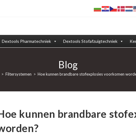
Winkel
Afd
Dextools Pharmatechniek
Dextools Stofafzuigtechniek
Ken
Blog
>
Filtersystemen
>
Hoe kunnen brandbare stofexplosies voorkomen word
Hoe kunnen brandbare stofe
worden?