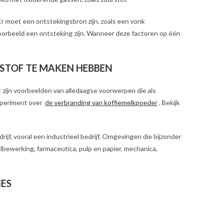
r moet een ontstekingsbron zijn, zoals een vonk
jvoorbeeld een ontsteking zijn. Wanneer deze factoren op één
 STOF TE MAKEN HEBBEN
t zijn voorbeelden van alledaagse voorwerpen die als
xperiment over
de verbranding van koffiemelkpoeder
. Bekijk
ijf, vooral een industrieel bedrijf. Omgevingen die bijzonder
aalbewerking, farmaceutica, pulp en papier, mechanica,
IES