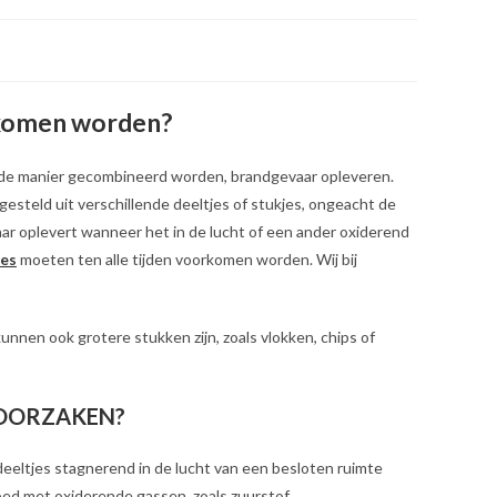
rkomen worden?
alde manier gecombineerd worden, brandgevaar opleveren.
gesteld uit verschillende deeltjes of stukjes, ongeacht de
aar oplevert wanneer het in de lucht of een ander oxiderend
ies
moeten ten alle tijden voorkomen worden. Wij bij
kunnen ook grotere stukken zijn, zoals vlokken, chips of
ROORZAKEN?
deeltjes stagnerend in de lucht van een besloten ruimte
ed met oxiderende gassen, zoals zuurstof.