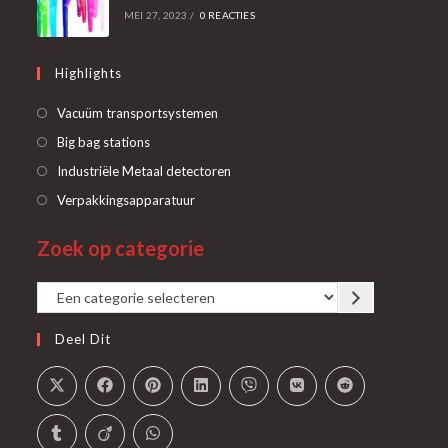
MEI 27, 2023
/
0 REACTIES
Highlights
Opent
Vacuüm transportsystemen
in
Opent
Big bag stations
een
in
Opent
Industriële Metaal detectoren
nieuwe
een
in
Opent
Verpakkingsapparatuur
tab
nieuwe
een
in
tab
Zoek op categorie
nieuwe
een
tab
nieuwe
Een
tab
categorie
Deel Dit
selecteren