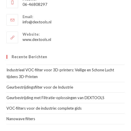
in
06-46808297
je
Opent
toepassing
Email:
in
Opent
info@dextools.nl
je
in
je
toepassing
Website:
toepassing
www.dextools.nl
Recente Berichten
Industrieel VOC-filter voor 3D-printers: Veilige en Schone Lucht
tijdens 3D-Printen
Geurbestrijdingsfilter voor de Industrie
Geurbestrijding met Filtratie-oplossingen van DEXTOOLS
VOC-filters voor de industrie: complete gids
Nanowave filters