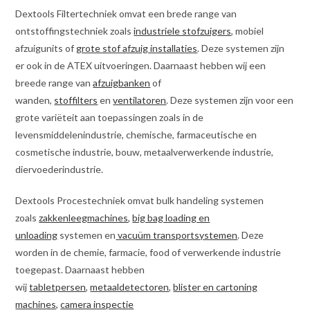
Dextools Filtertechniek omvat een brede range van
ontstoffingstechniek zoals
industriele stofzuigers
, mobiel
afzuigunits of
grote stof afzuig installaties
. Deze systemen zijn
er ook in de ATEX uitvoeringen. Daarnaast hebben wij een
breede range van
afzuigbanken
of
wanden,
stoffilters
en
ventilatoren
. Deze systemen zijn voor een
grote variëteit aan toepassingen zoals in de
levensmiddelenindustrie, chemische, farmaceutische en
cosmetische industrie, bouw, metaalverwerkende industrie,
diervoederindustrie.
Dextools Procestechniek omvat bulk handeling systemen
zoals
zakkenleegmachines
,
big bag loading en
unloading
systemen en
vacuüm transportsystemen
. Deze
worden in de chemie, farmacie, food of verwerkende industrie
toegepast. Daarnaast hebben
wij
tabletpersen
,
metaaldetectoren
,
blister en cartoning
machines,
camera inspectie