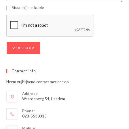
Stuur mij een kopie
Contact Info
Neem vrijblijvend contact met ons op.
Address:
Waarderweg 54, Haarlem
Phone:
023-5530315
Opent
Mobile: