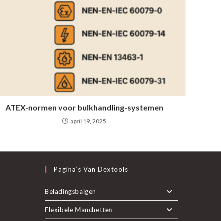
ATEX-normen voor bulkhandling-systemen
april 19, 2025
Pagina’s Van Dextools
nt
Beladingsbalgen
Flexibele Manchetten
pent