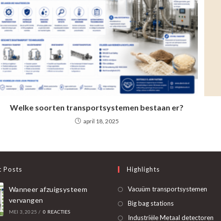
Welke soorten transportsystemen bestaan er?
april 18, 2025
t Posts
Highlights
Ope
Wanneer afzuigsysteem
Vacuüm transportsystemen
vervangen
in
Opent
Big bag stations
MEI 3, 2025
/
0 REACTIES
een
in
O
Industriële Metaal detectoren