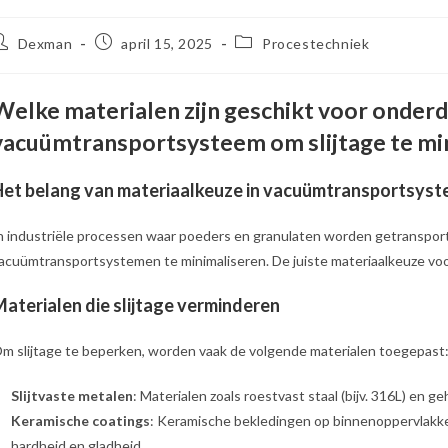
ericht
Bericht
Berichtcategorie:
Dexman
april 15, 2025
Procestechniek
uteur:
gepubliceerd
op:
Welke materialen zijn geschikt voor onderd
vacuümtransportsysteem om slijtage te mi
et belang van materiaalkeuze in vacuümtransportsys
n industriële processen waar poeders en granulaten worden getransporte
acuümtransportsystemen te minimaliseren. De juiste materiaalkeuze voor 
aterialen die slijtage verminderen
m slijtage te beperken, worden vaak de volgende materialen toegepast:
Slijtvaste metalen
: Materialen zoals roestvast staal (bijv. 316L) en 
Keramische coatings
: Keramische bekledingen op binnenoppervlakke
hardheid en gladheid.​