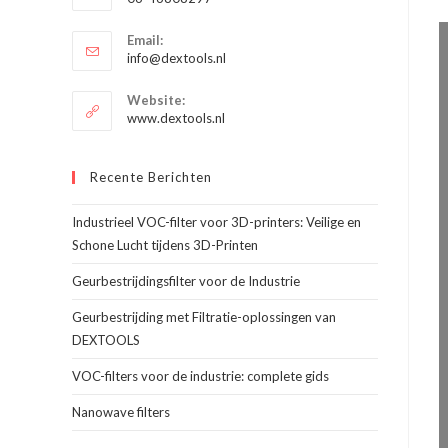
je
Opent
toepassing
Email:
in
Opent
info@dextools.nl
je
in
je
toepassing
Website:
toepassing
www.dextools.nl
Recente Berichten
Industrieel VOC-filter voor 3D-printers: Veilige en
Schone Lucht tijdens 3D-Printen
Geurbestrijdingsfilter voor de Industrie
Geurbestrijding met Filtratie-oplossingen van
DEXTOOLS
VOC-filters voor de industrie: complete gids
Nanowave filters