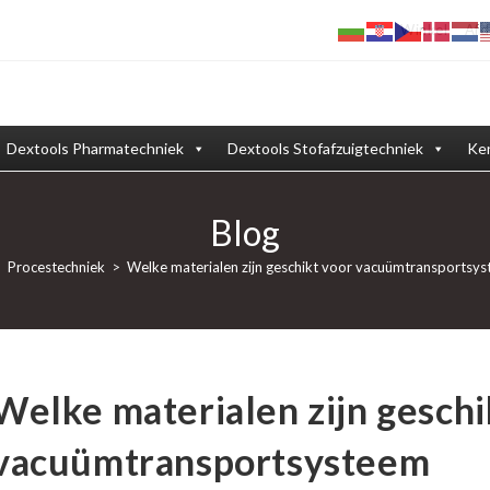
Winkel
Afd
Dextools Pharmatechniek
Dextools Stofafzuigtechniek
Ken
Blog
>
Procestechniek
>
Welke materialen zijn geschikt voor vacuümtransportsy
Welke materialen zijn geschi
vacuümtransportsysteem