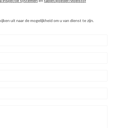
a inspectie systemen
en
tablet/poeder/vloeistof
ken uit naar de mogelijkheid om u van dienst te zijn.