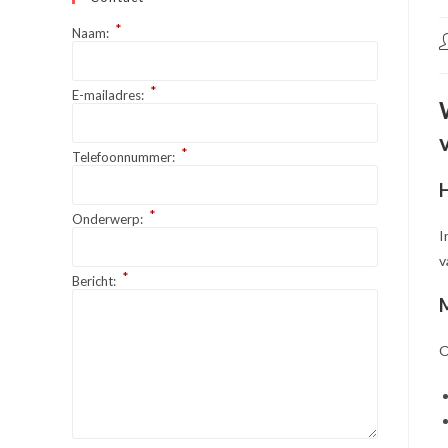
*
Naam:
B
a
*
E-mailadres:
*
Telefoonnummer:
H
*
Onderwerp:
I
v
*
Bericht:
M
O