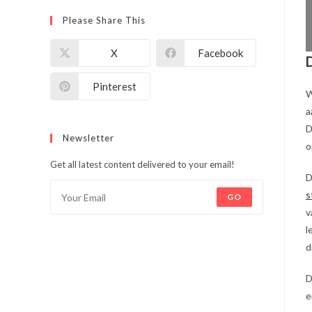
Please Share This
X
Facebook
Pinterest
W
a
D
Newsletter
o
Get all latest content delivered to your email!
D
s
GO
v
l
d
D
e