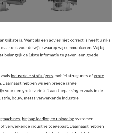
ngrijkste is. Want als een advies niet correct is heeft u niks
n maar ook voor de wijze waarop wij communiceren. Wij bij
het belangrijk de juiste informatie te geven, een goede
 zoals
industriele stofzuigers
, mobiel afzuigunits of
grote
en. Daarnaast hebben wij een breede range
jn voor een grote variëteit aan toepassingen zoals in de
ustrie, bouw, metaalverwerkende industrie,
egmachines
,
big bag loading en unloading
systemen
od of verwerkende industrie toegepast. Daarnaast hebben