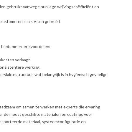
den gebruikt vanwege hun lage wrijvingscoëfficiënt en
elastomeren zoals Viton gebruikt.​
biedt meerdere voordelen:​
kosten verlaagt.​
consistentere werking.​
ervlaktestructuur, wat belangrijk is in hygiënisch gevoelige
raadzaam om samen te werken met experts die ervaring
ver de meest geschikte materialen en coatings voor
nsporteerde materiaal, systeemconfiguratie en