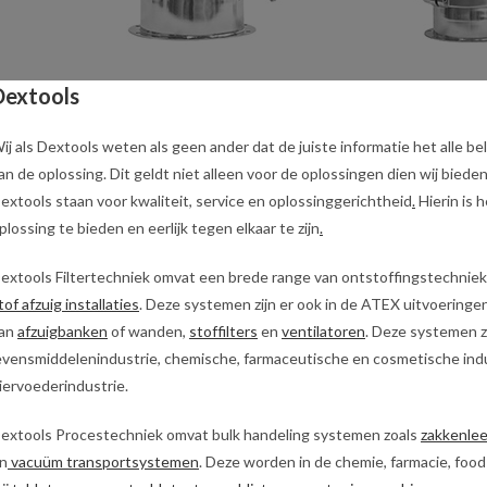
Dextools
ij als Dextools weten als geen ander dat de juiste informatie het alle bela
an de oplossing. Dit geldt niet alleen voor de oplossingen dien wij biede
extools staan voor kwaliteit, service en oplossinggerichtheid
.
Hierin is 
plossing te bieden en eerlijk tegen elkaar te zijn
.
extools Filtertechniek omvat een brede range van ontstoffingstechniek
tof afzuig installaties
. Deze systemen zijn er ook in de ATEX uitvoering
an
afzuigbanken
of wanden,
stoffilters
en
ventilatoren
. Deze systemen zi
evensmiddelenindustrie, chemische, farmaceutische en cosmetische ind
iervoederindustrie.
extools Procestechniek omvat bulk handeling systemen zoals
zakkenle
n
vacuüm transportsystemen
. Deze worden in de chemie, farmacie, fo