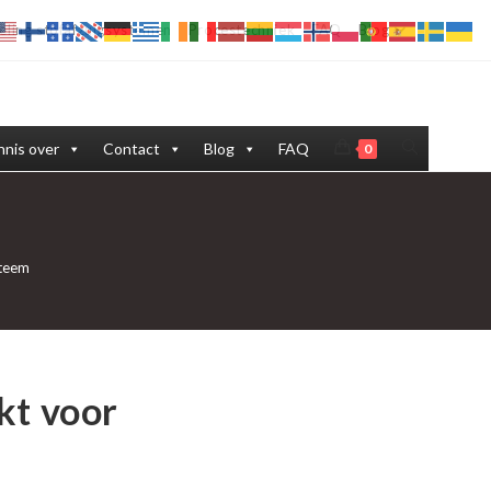
eling stofafzuigsystemen
Procestechniek
FAQ
Blog
Toggle
nis over
Contact
Blog
FAQ
0
site
zoeken
steem
kt voor