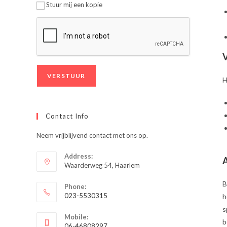
Stuur mij een kopie
V
H
Contact Info
Neem vrijblijvend contact met ons op.
Address:
A
Waarderweg 54, Haarlem
B
Phone:
023-5530315
h
Opent
s
Mobile:
in
b
06-46808297