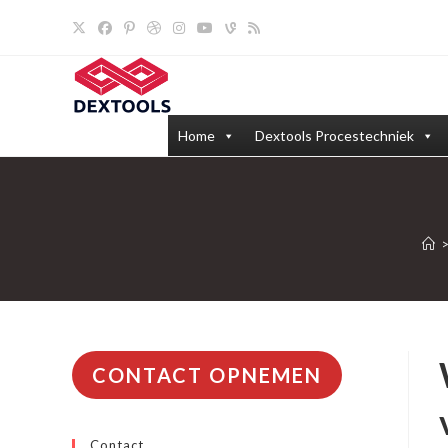
Ga
naar
inhoud
Home
Dextools Procestechniek
CONTACT OPNEMEN
Contact