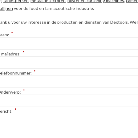
ij
tabletpersen
,
metaaldetectoren
,
blister en cartoning machines,
camer
ullijnen
voor de food en farmaceutische industrie.
ank u voor uw interesse in de producten en diensten van Dextools. We kij
*
aam:
*
-mailadres:
*
elefoonnummer:
*
nderwerp:
*
ericht: