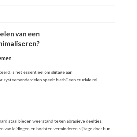
elen van een
nimaliseren?
temen
erd, is het essentieel om slijtage aan
systeemonderdelen speelt hierbij een cruciale rol.​
​
gehard staal bieden weerstand tegen abrasieve deeltjes.​
n van leidingen en bochten verminderen slijtage door hun