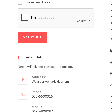
Stuur mij een kopie
D
Contact Info
H
Neem vrijblijvend contact met ons op.
P
Address:
Waarderweg 54, Haarlem
W
Phone:
023-5530315
Opent
Mobile:
in
06-46808297