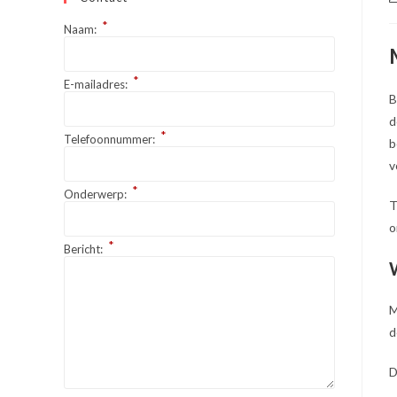
a
*
Naam:
*
E-mailadres:
B
d
*
Telefoonnummer:
b
v
*
Onderwerp:
T
o
*
Bericht:
M
d
D