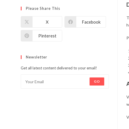
D
Please Share This
T
X
Facebook
h
Pinterest
P
Newsletter
Get all latest content delivered to your email!
GO
A
V
w
V