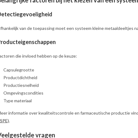
Belangrijke factoren bij het kiezen van een systee
etectiegevoeligheid
fhankelijk van de toepassing moet een systeem kleine metaaldeeltjes 
Producteigenschappen
actoren die invloed hebben op de keuze:
Capsulegrootte
Productdichtheid
Productiesnelheid
Omgevingscondities
Type materiaal
eer informatie over kwaliteitscontrole en farmaceutische productie vind
ISPE)
.
Veelgestelde vragen