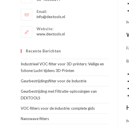
je
Opent
toepassing
Email:
in
Opent
info@dextools.nl
je
in
M
je
toepassing
Website:
toepassing
www.dextools.nl
W
F
Recente Berichten
B
Industrieel VOC-filter voor 3D-printers: Veilige en
Schone Lucht tijdens 3D-Printen
Geurbestrijdingsfilter voor de Industrie
Geurbestrijding met Filtratie-oplossingen van
DEXTOOLS
VOC-filters voor de industrie: complete gids
Nanowave filters
M