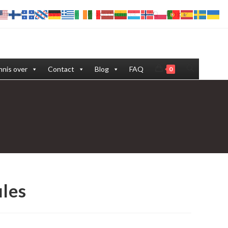
eling stofafzuigsystemen
Procestechniek
FAQ
Blog
Toggle
nis over
Contact
Blog
FAQ
0
site
zoeken
ules