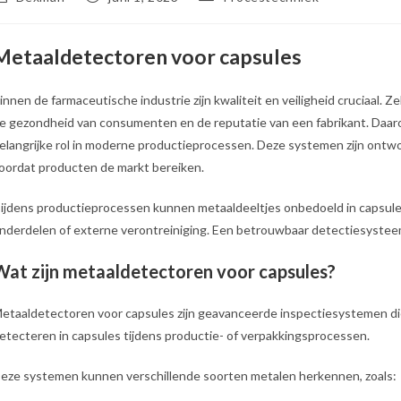
uteur:
gepubliceerd
op:
Metaaldetectoren voor capsules
innen de farmaceutische industrie zijn kwaliteit en veiligheid cruciaal.
e gezondheid van consumenten en de reputatie van een fabrikant. Daa
elangrijke rol in moderne productieprocessen. Deze systemen zijn ontwo
oordat producten de markt bereiken.
ijdens productieprocessen kunnen metaaldeeltjes onbedoeld in capsule
nderdelen of externe verontreiniging. Een betrouwbaar detectiesysteem h
Wat zijn metaaldetectoren voor capsules?
etaaldetectoren voor capsules zijn geavanceerde inspectiesystemen di
etecteren in capsules tijdens productie- of verpakkingsprocessen.
eze systemen kunnen verschillende soorten metalen herkennen, zoals: