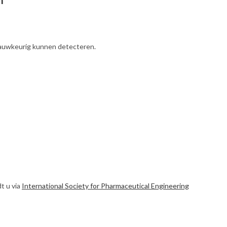
m
nauwkeurig kunnen detecteren.
t u via
International Society for Pharmaceutical Engineering