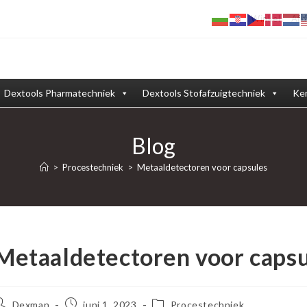
Winkel
Afd
Dextools Pharmatechniek
Dextools Stofafzuigtechniek
Ken
Blog
>
Procestechniek
>
Metaaldetectoren voor capsules
Metaaldetectoren voor caps
ericht
Bericht
Berichtcategorie:
Dexman
juni 1, 2023
Procestechniek