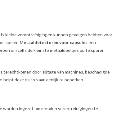
 Zelfs kleine verontreinigingen kunnen gevolgen hebben voor
rom spelen
Metaaldetectoren voor capsules
een
rpen om zelfs de kleinste metaaldeeltjes op te sporen
s terechtkomen door slijtage van machines, beschadigde
elpt deze risico’s aanzienlijk te beperken.
e worden ingezet om metalen verontreinigingen te