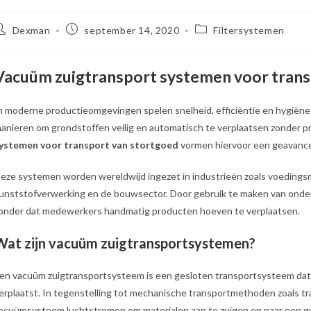
ericht
Bericht
Berichtcategorie:
Dexman
september 14, 2020
Filtersystemen
uteur:
gepubliceerd
op:
Vacuüm zuigtransport systemen voor trans
n moderne productieomgevingen spelen snelheid, efficiëntie en hygiëne
anieren om grondstoffen veilig en automatisch te verplaatsen zonder pro
ystemen voor transport van stortgoed
vormen hiervoor een geavance
eze systemen worden wereldwijd ingezet in industrieën zoals voedings
unststofverwerking en de bouwsector. Door gebruik te maken van onde
onder dat medewerkers handmatig producten hoeven te verplaatsen.
Wat zijn vacuüm zuigtransportsystemen?
en vacuüm zuigtransportsysteem is een gesloten transportsysteem dat
erplaatst. In tegenstelling tot mechanische transportmethoden zoals t
acuümsysteem luchtstromen om materialen aan te zuigen en naar een ge