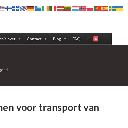
eling stofafzuigsystemen
Procestechniek
FAQ
Blog
Toggle
nis over
Contact
Blog
FAQ
0
site
zoeken
tgoed
en voor transport van