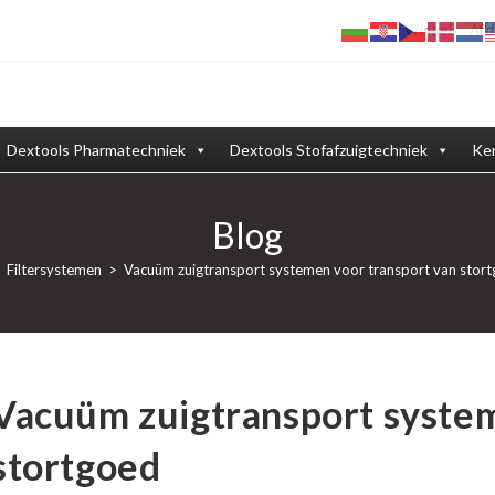
Winkel
Afd
Dextools Pharmatechniek
Dextools Stofafzuigtechniek
Ken
Blog
Filtersystemen
>
Vacuüm zuigtransport systemen voor transport van stor
Vacuüm zuigtransport system
stortgoed