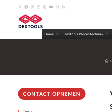
Ga
naar
inhoud
Home
Dextools Procestechniek
>
CONTACT OPNEMEN
Contact