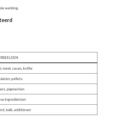
ele werking.
teerd
RBEELDEN
r, meel, cacao, koffie
laten, pellets
ers, pigmenten
eve ingrediënten
t, kalk, additieven