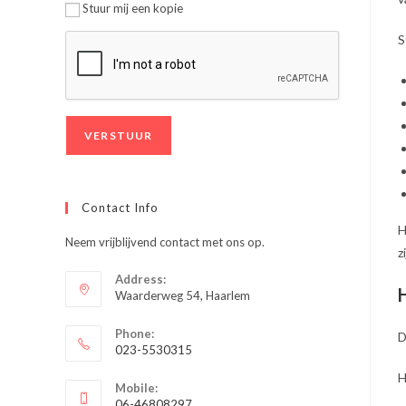
Stuur mij een kopie
S
Contact Info
H
Neem vrijblijvend contact met ons op.
z
Address:
Waarderweg 54, Haarlem
Phone:
D
023-5530315
Opent
H
Mobile:
in
06-46808297