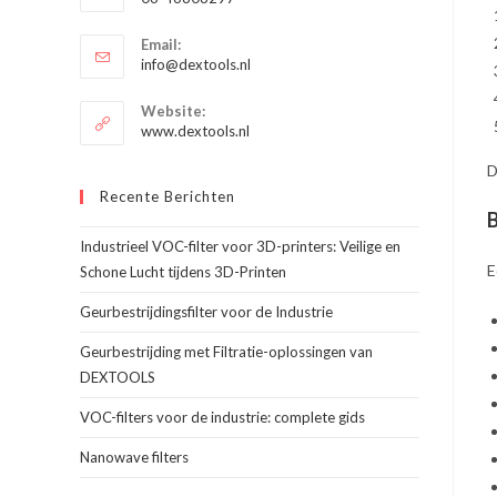
je
Opent
toepassing
Email:
in
Opent
info@dextools.nl
je
in
je
toepassing
Website:
toepassing
www.dextools.nl
D
Recente Berichten
B
Industrieel VOC-filter voor 3D-printers: Veilige en
E
Schone Lucht tijdens 3D-Printen
Geurbestrijdingsfilter voor de Industrie
Geurbestrijding met Filtratie-oplossingen van
DEXTOOLS
VOC-filters voor de industrie: complete gids
Nanowave filters