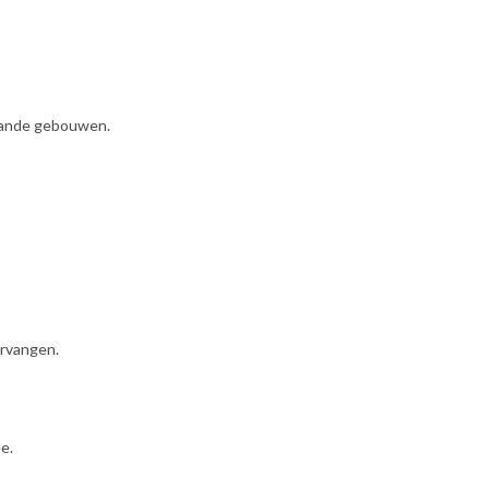
aande gebouwen.
ervangen.
e.