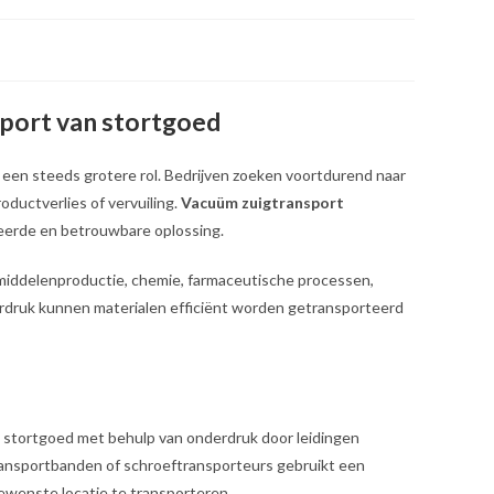
port van stortgoed
 een steeds grotere rol. Bedrijven zoeken voortdurend naar
ductverlies of vervuiling.
Vacuüm zuigtransport
erde en betrouwbare oplossing.
middelenproductie, chemie, farmaceutische processen,
rdruk kunnen materialen efficiënt worden getransporteerd
 stortgoed met behulp van onderdruk door leidingen
ransportbanden of schroeftransporteurs gebruikt een
wenste locatie te transporteren.