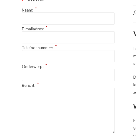
*
Naam:
B
a
*
E-mailadres:
*
Telefoonnummer:
I
m
s
*
Onderwerp:
D
*
k
Bericht:
z
E
v
v