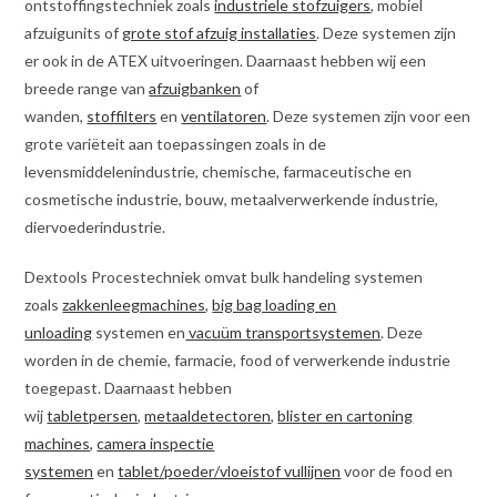
ontstoffingstechniek zoals
industriele stofzuigers
, mobiel
afzuigunits of
grote stof afzuig installaties
. Deze systemen zijn
er ook in de ATEX uitvoeringen. Daarnaast hebben wij een
breede range van
afzuigbanken
of
wanden,
stoffilters
en
ventilatoren
. Deze systemen zijn voor een
grote variëteit aan toepassingen zoals in de
levensmiddelenindustrie, chemische, farmaceutische en
cosmetische industrie, bouw, metaalverwerkende industrie,
diervoederindustrie.
Dextools Procestechniek omvat bulk handeling systemen
zoals
zakkenleegmachines
,
big bag loading en
unloading
systemen en
vacuüm transportsystemen
. Deze
worden in de chemie, farmacie, food of verwerkende industrie
toegepast. Daarnaast hebben
wij
tabletpersen
,
metaaldetectoren
,
blister en cartoning
machines,
camera inspectie
systemen
en
tablet/poeder/vloeistof vullijnen
voor de food en