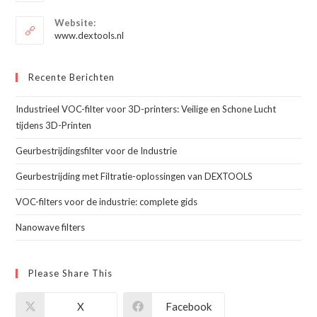
je
in
je
toepassing
Website:
toepassing
www.dextools.nl
Recente Berichten
Industrieel VOC-filter voor 3D-printers: Veilige en Schone Lucht
tijdens 3D-Printen
Geurbestrijdingsfilter voor de Industrie
Geurbestrijding met Filtratie-oplossingen van DEXTOOLS
VOC-filters voor de industrie: complete gids
Nanowave filters
Please Share This
X
Facebook