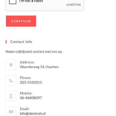
Contact Info
Neem vrijblijvend contact met ons op.
Address:
Waarderweg 54, Haarlem
Phone:
023-5530315
Opent
Mobile:
in
06-46808297
je
Opent
toepassing
Email:
in
Opent
info@dextools.nl