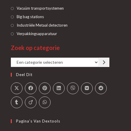
Opent
Vacuüm transportsystemen
in
Opent
Big bag stations
een
in
Opent
Industriële Metaal detectoren
nieuwe
een
in
Opent
Verpakkingsapparatuur
tab
nieuwe
een
in
tab
Zoek op categorie
nieuwe
een
tab
nieuwe
Een
tab
categorie
Deel Dit
selecteren
Pagina’s Van Dextools