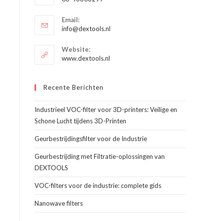
je
Opent
toepassing
Email:
in
Opent
info@dextools.nl
je
in
je
toepassing
Website:
toepassing
www.dextools.nl
Recente Berichten
Industrieel VOC-filter voor 3D-printers: Veilige en
Schone Lucht tijdens 3D-Printen
Geurbestrijdingsfilter voor de Industrie
Geurbestrijding met Filtratie-oplossingen van
DEXTOOLS
VOC-filters voor de industrie: complete gids
Nanowave filters