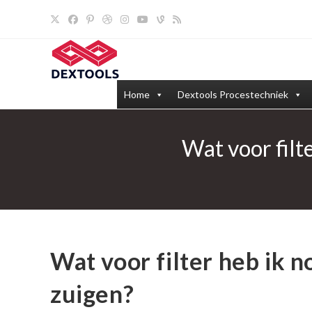
Ga
naar
inhoud
Home
Dextools Procestechniek
Wat voor filt
Wat voor filter heb ik n
zuigen?