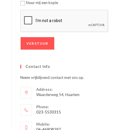
Stuur mij een kopie
Contact Info
Neem vrijblijvend contact met ons op.
Address:
Waarderweg 54, Haarlem
Phone:
023-5530315
Opent
Mobile:
in
06-46808297