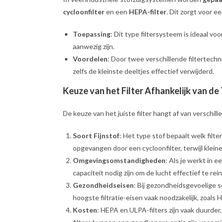
cycloonfilter
en een
HEPA-filter
. Dit zorgt voor 
Toepassing
: Dit type filtersysteem is ideaal vo
aanwezig zijn.
Voordelen
: Door twee verschillende filtertec
zelfs de kleinste deeltjes effectief verwijderd.
Keuze van het Filter Afhankelijk van d
De keuze van het juiste filter hangt af van verschil
Soort Fijnstof
: Het type stof bepaalt welk filt
opgevangen door een cycloonfilter, terwijl klein
Omgevingsomstandigheden
: Als je werkt in
capaciteit nodig zijn om de lucht effectief te rei
Gezondheidseisen
: Bij gezondheidsgevoelige s
hoogste filtratie-eisen vaak noodzakelijk, zoals 
Kosten
: HEPA en ULPA-filters zijn vaak duurder,