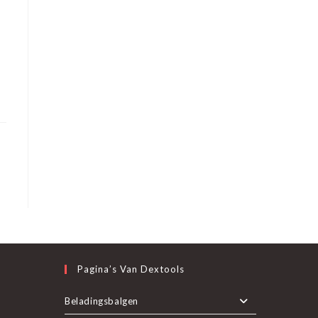
Pagina’s Van Dextools
nt
Beladingsbalgen