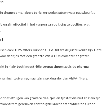
id.
 in
cleanrooms
,
laboratoria
, en werkplaatsen waar nauwkeurige
e en zijn effectief in het vangen van de kleinste deeltjes, wat
.
r)
eisen dan HEPA-filters, kunnen
ULPA-filters
de juiste keuze zijn. Deze
voor deeltjes met een grootte van 0,12 micrometer of groter.
ikt in
high-tech industriële toepassingen
zoals de
pharma
,
van luchtzuivering, maar zijn vaak duurder dan HEPA-filters.
oor het afzuigen van
grovere deeltjes
en fijnstof die niet zo klein zijn
ycloonfilters gebruiken centrifugale kracht om stofdeeltjes uit de