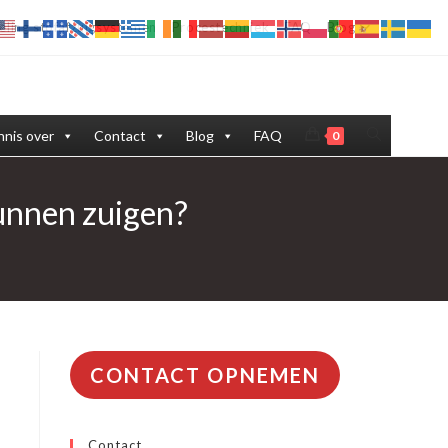
eling stofafzuigsystemen
Procestechniek
FAQ
Blog
Toggle
nis over
Contact
Blog
FAQ
0
site
kunnen zuigen?
zoeken
CONTACT OPNEMEN
Contact