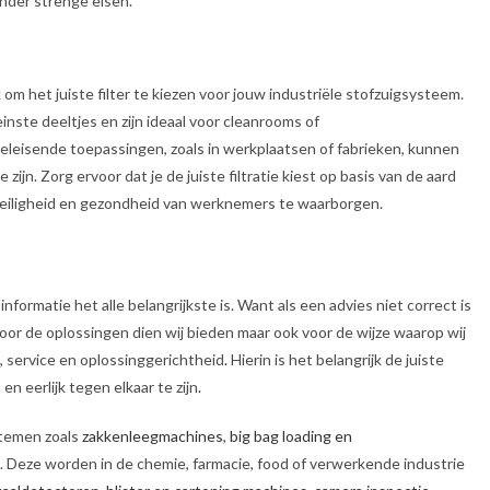
inder strenge eisen.
jk om het juiste filter te kiezen voor jouw industriële stofzuigsysteem.
inste deeltjes en zijn ideaal voor cleanrooms of
leisende toepassingen, zoals in werkplaatsen of fabrieken, kunnen
ijn. Zorg ervoor dat je de juiste filtratie kiest op basis van de aard
 veiligheid en gezondheid van werknemers te waarborgen.
nformatie het alle belangrijkste is. Want als een advies niet correct is
 voor de oplossingen dien wij bieden maar ook voor de wijze waarop wij
, service en oplossinggerichtheid
.
Hierin is het belangrijk de juiste
n eerlijk tegen elkaar te zijn
.
stemen zoals
zakkenleegmachines
,
big bag loading en
. Deze worden in de chemie, farmacie, food of verwerkende industrie