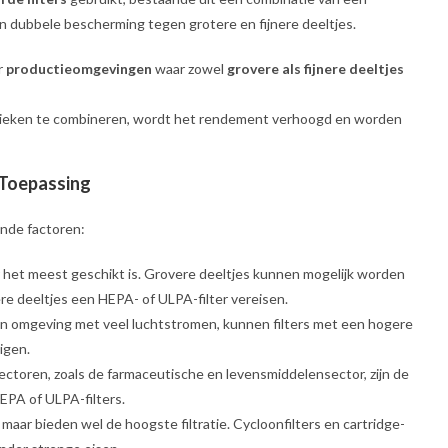
een dubbele bescherming tegen grotere en fijnere deeltjes.
or
productieomgevingen
waar zowel
grovere als fijnere deeltjes
hnieken te combineren, wordt het rendement verhoogd en worden
e Toepassing
lende factoren:
er het meest geschikt is. Grovere deeltjes kunnen mogelijk worden
ere deeltjes een HEPA- of ULPA-filter vereisen.
 een omgeving met veel luchtstromen, kunnen filters met een hogere
nigen.
ectoren, zoals de farmaceutische en levensmiddelensector, zijn de
HEPA of ULPA-filters.
 maar bieden wel de hoogste filtratie. Cycloonfilters en cartridge-