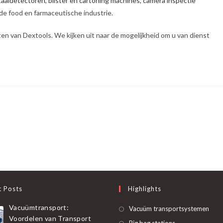
aaldetectoren
,
blister en cartoning machines,
camera inspectie
de food en farmaceutische industrie.
en van Dextools. We kijken uit naar de mogelijkheid om u van dienst
t Posts
Highlights
Vacuümtransport:
Ope
Vacuüm transportsystemen
Voordelen van Transport
in
Opent