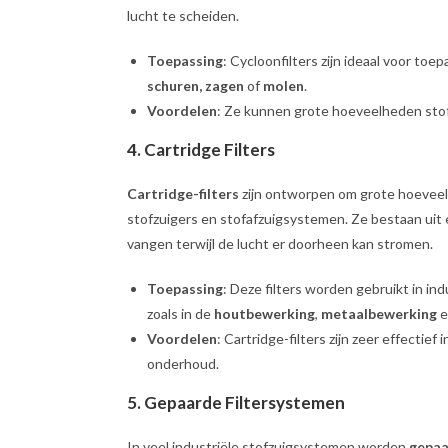
lucht te scheiden.
Toepassing
: Cycloonfilters zijn ideaal voor toe
schuren, zagen
of
molen
.
Voordelen
: Ze kunnen grote hoeveelheden stof
4.
Cartridge Filters
Cartridge-filters
zijn ontworpen om grote hoeve
stofzuigers en stofafzuigsystemen. Ze bestaan uit
vangen terwijl de lucht er doorheen kan stromen.
Toepassing
: Deze filters worden gebruikt in i
zoals in de
houtbewerking
,
metaalbewerking
e
Voordelen
: Cartridge-filters zijn zeer effectie
onderhoud.
5.
Gepaarde Filtersystemen
In veel industriële stofzuigsystemen worden
gepaa