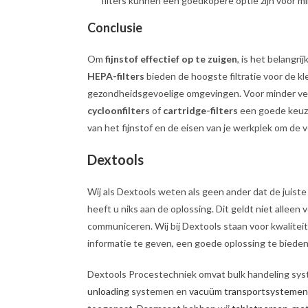
filters kunnen een goedkopere optie zijn voor m
Conclusie
Om
fijnstof effectief op te zuigen
, is het belangri
HEPA-filters
bieden de hoogste filtratie voor de kle
gezondheidsgevoelige omgevingen. Voor minder vee
cycloonfilters
of
cartridge-filters
een goede keuze z
van het fijnstof en de eisen van je werkplek om de
Dextools
Wij als Dextools weten als geen ander dat de juiste i
heeft u niks aan de oplossing. Dit geldt niet alleen
communiceren. Wij bij Dextools staan voor kwaliteit
informatie te geven, een goede oplossing te bieden e
Dextools Procestechniek omvat bulk handeling sy
unloading
systemen en
vacuüm transportsystemen