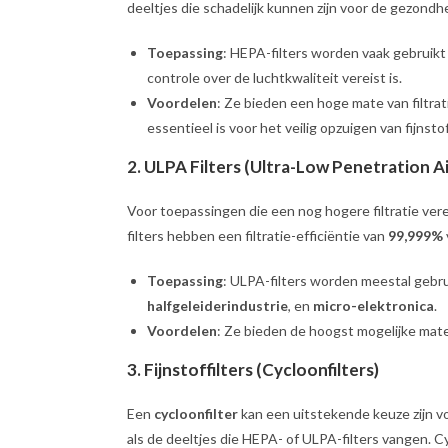
deeltjes die schadelijk kunnen zijn voor de gezondhe
Toepassing
: HEPA-filters worden vaak gebruikt
controle over de luchtkwaliteit vereist is.
Voordelen
: Ze bieden een hoge mate van filtrati
essentieel is voor het veilig opzuigen van fijnstof
2.
ULPA Filters (Ultra-Low Penetration Ai
Voor toepassingen die een nog hogere filtratie ver
filters hebben een filtratie-efficiëntie van
99,999%
Toepassing
: ULPA-filters worden meestal gebru
halfgeleiderindustrie
, en
micro-elektronica
.
Voordelen
: Ze bieden de hoogst mogelijke mate 
3.
Fijnstoffilters (Cycloonfilters)
Een
cycloonfilter
kan een uitstekende keuze zijn v
als de deeltjes die HEPA- of ULPA-filters vangen. C