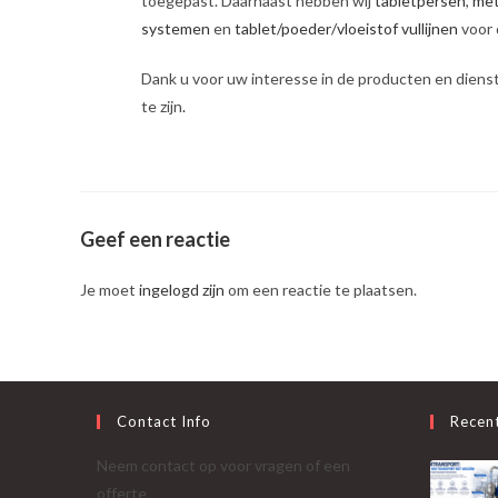
toegepast. Daarnaast hebben wij
tabletpersen
,
met
systemen
en
tablet/poeder/vloeistof vullijnen
voor 
Dank u voor uw interesse in de producten en dienst
te zijn
.
Geef een reactie
Je moet
ingelogd zijn
om een reactie te plaatsen.
Contact Info
Recen
Neem contact op voor vragen of een
offerte