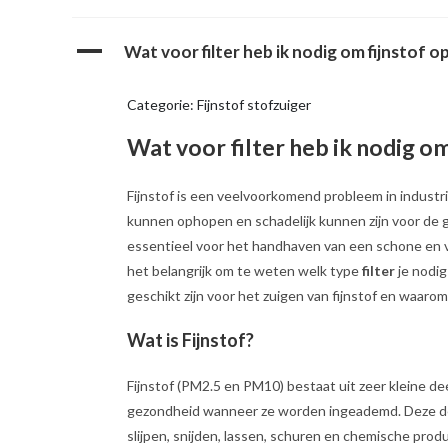
A
Wat voor filter heb ik nodig om fijnstof 
Categorie: Fijnstof stofzuiger
Wat voor filter heb ik nodig o
Fijnstof is een veelvoorkomend probleem in industr
kunnen ophopen en schadelijk kunnen zijn voor de g
essentieel voor het handhaven van een schone en ve
het belangrijk om te weten welk type
filter
je nodig
geschikt zijn voor het zuigen van fijnstof en waarom
Wat is Fijnstof?
Fijnstof (PM2.5 en PM10) bestaat uit zeer kleine dee
gezondheid wanneer ze worden ingeademd. Deze deelt
slijpen, snijden, lassen, schuren en chemische prod