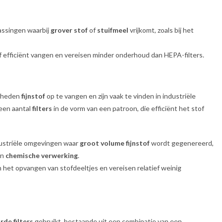
passingen waarbij
grover stof
of
stuifmeel
vrijkomt, zoals bij het
 efficiënt vangen en vereisen minder onderhoud dan HEPA-filters.
elheden
fijnstof
op te vangen en zijn vaak te vinden in industriële
 een aantal
filters
in de vorm van een patroon, die efficiënt het stof
ndustriële omgevingen waar
groot volume fijnstof
wordt gegenereerd,
n
chemische verwerking
.
f in het opvangen van stofdeeltjes en vereisen relatief weinig
rde filters
gebruikt, bestaande uit een combinatie van een