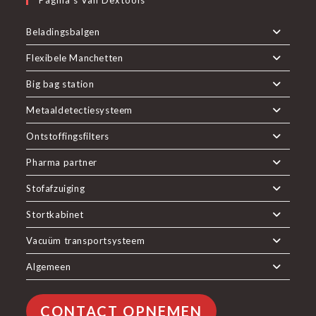
Pagina’s Van Dextools
Beladingsbalgen
Flexibele Manchetten
Big bag station
Metaaldetectiesysteem
Ontstoffingsfilters
Pharma partner
Stofafzuiging
Stortkabinet
Vacuüm transportsysteem
Algemeen
CONTACT OPNEMEN