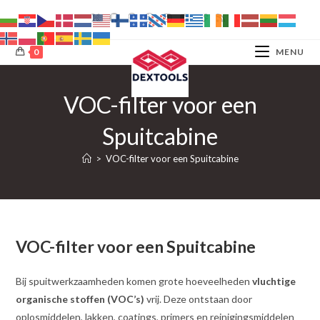
Ga
naar
inhoud
0
MENU
VOC-filter voor een
Spuitcabine
>
VOC-filter voor een Spuitcabine
VOC-filter voor een Spuitcabine
Bij spuitwerkzaamheden komen grote hoeveelheden
vluchtige
organische stoffen (VOC’s)
vrij. Deze ontstaan door
oplosmiddelen, lakken, coatings, primers en reinigingsmiddelen