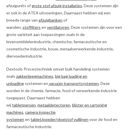
afzuigunits of
grote stof afzuig installaties
. Deze systemen zijn
er ook in de ATEX uitvoeringen. Daarnaast hebben wij een
breede range van
afzuigbanken
of
wanden,
stoffilters
en
ventilatoren
. Deze systemen zijn voor een
grote variëteit aan toepassingen zoals in de
levensmiddelenindustrie, chemische, farmaceutische en
cosmetische industrie, bouw, metaalverwerkende industrie,
diervoederindustrie.
Dextools Procestechniek omvat bulk handeling systemen
zoals
zakkenleegmachines
,
big bag loading en
unloading
systemen en
vacuüm transportsystemen
. Deze
worden in de chemie, farmacie, food of verwerkende industrie
toegepast. Daarnaast hebben
wij
tabletpersen
,
metaaldetectoren
,
blister en cartoning
machines,
camera inspectie
systemen
en
tablet/poeder/vloeistof vullijnen
voor de food en
farmaceutische industrie.