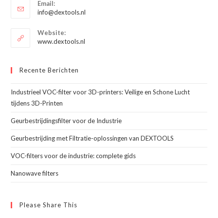
toepassing
Email:
in
Opent
info@dextools.nl
je
in
je
toepassing
Website:
toepassing
www.dextools.nl
Recente Berichten
Industrieel VOC-filter voor 3D-printers: Veilige en Schone Lucht
tijdens 3D-Printen
Geurbestrijdingsfilter voor de Industrie
Geurbestrijding met Filtratie-oplossingen van DEXTOOLS
VOC-filters voor de industrie: complete gids
Nanowave filters
Please Share This