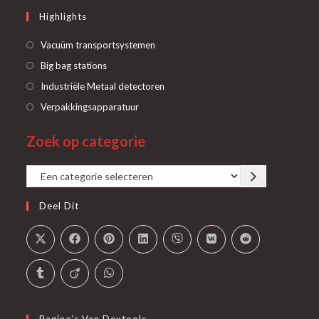
Highlights
Opent
Vacuüm transportsystemen
in
Opent
Big bag stations
een
in
Opent
Industriële Metaal detectoren
nieuwe
een
in
Opent
Verpakkingsapparatuur
tab
nieuwe
een
in
tab
Zoek op categorie
nieuwe
een
tab
nieuwe
Een
tab
categorie
Deel Dit
selecteren