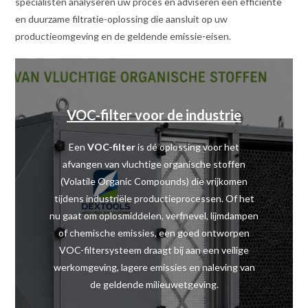
specialisten analyseren uw proces en adviseren een efficiënte
en duurzame filtratie-oplossing die aansluit op uw
productieomgeving en de geldende emissie-eisen.
VOC-filter voor de industrie
Een
VOC-filter
is dé oplossing voor het
afvangen van vluchtige organische stoffen
(Volatile Organic Compounds) die vrijkomen
tijdens industriële productieprocessen. Of het
nu gaat om oplosmiddelen, verfnevel, lijmdampen
of chemische emissies, een goed ontworpen
VOC-filtersysteem draagt bij aan een veilige
werkomgeving, lagere emissies en naleving van
de geldende milieuwetgeving.