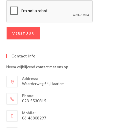
Contact Info
Neem vrijblijvend contact met ons op.
Address:
Waarderweg 54, Haarlem
Phone:
023-5530315
Opent
Mobile:
in
06-46808297
je
Opent