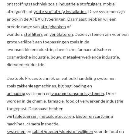
ontstoffingstechniek zoals
industriele stofzuigers
, mobiel
afzuigunits of
grote stof afzuig installaties
. Deze systemen zijn
er ook in de ATEX uitvoeringen. Daarnaast hebben wij een
breede range van
afzuigbanken
of
wanden,
stoffilters
en
ventilatoren
. Deze systemen zijn voor een
grote variëteit aan toepassingen zoals in de
levensmiddelenindustrie, chemische, farmaceutische en
cosmetische industrie, bouw, metaalverwerkende industrie,
diervoederindustrie.
Dextools Procestechniek omvat bulk handeling systemen
zoals
zakkenleegmachines
,
big bag loading en
unloading
systemen en
vacuüm transportsystemen
. Deze
worden in de chemie, farmacie, food of verwerkende industrie
toegepast. Daarnaast hebben
wij
tabletpersen
,
metaaldetectoren
,
blister en cartoning
machines,
camera inspectie
systemen
en
tablet/poeder/vloeistof vullijnen
voor de food en