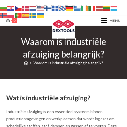
Ga
naar
inhoud
0
MENU
Waarom is industriële
afzuiging belangrijk?
>
Waarom is industriële afzuiging belangrijk?
Wat is industriële afzuiging?
Industriële afzuiging is een essentieel systeem binnen
productieomgevingen en werkplaatsen dat wordt ingezet om
schadelijke stoffen, stof, dampen en gassen af te voeren. Deze