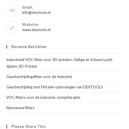
Opent
toepassing
Email:
in
Opent
info@dextools.nl
je
in
je
toepassing
Website:
toepassing
www.dextools.nl
Recente Berichten
Industrieel VOC-filter voor 3D-printers: Veilige en Schone Lucht
tijdens 3D-Printen
Geurbestrijdingsfilter voor de Industrie
Geurbestrijding met Filtratie-oplossingen van DEXTOOLS
VOC-filters voor de industrie: complete gids
Nanowave filters
Please Share This