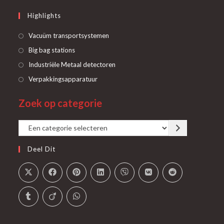
Highlights
Opent
Vacuüm transportsystemen
in
Opent
Big bag stations
een
in
Opent
Industriële Metaal detectoren
nieuwe
een
in
Opent
Verpakkingsapparatuur
tab
nieuwe
een
in
tab
Zoek op categorie
nieuwe
een
tab
nieuwe
Een
tab
categorie
Deel Dit
selecteren