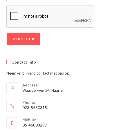
Contact Info
Neem vrijblijvend contact met ons op.
Address:
Waarderweg 54, Haarlem
Phone:
023-5530315
Opent
Mobile:
in
06-46808297
je