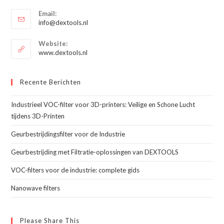
Opent
toepassing
Email:
in
Opent
info@dextools.nl
je
in
je
toepassing
Website:
toepassing
www.dextools.nl
Recente Berichten
Industrieel VOC-filter voor 3D-printers: Veilige en Schone Lucht
tijdens 3D-Printen
Geurbestrijdingsfilter voor de Industrie
Geurbestrijding met Filtratie-oplossingen van DEXTOOLS
VOC-filters voor de industrie: complete gids
Nanowave filters
Please Share This