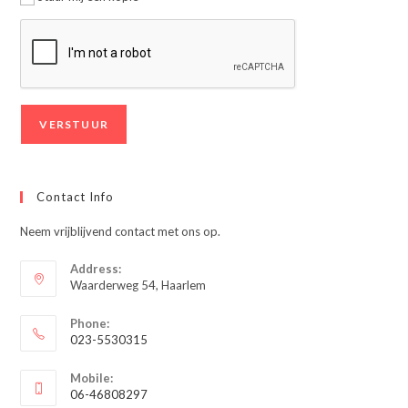
Contact Info
Neem vrijblijvend contact met ons op.
Address:
Waarderweg 54, Haarlem
Phone:
023-5530315
Opent
Mobile:
in
06-46808297
je