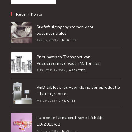
Recent Posts
Stofafzuigingssystemen voor
betoncentrales
APRIL 2, 2023
/
0 REACTIES
Pneumatisch Transport van
Poedervormige Vaste Materialen
AUGUSTUS 16, 2024
/
0 REACTIES
R&D tablet pres voor kleine serieproductie
– batchgroottes
MEI 29, 2023
/
0 REACTIES
Europese Farmaceutische Richtlijn
EU/2011/62
APRIL 7, 2023
/
0 REACTIES