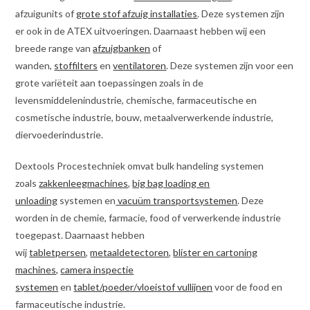
afzuigunits of
grote stof afzuig installaties
. Deze systemen zijn
er ook in de ATEX uitvoeringen. Daarnaast hebben wij een
breede range van
afzuigbanken
of
wanden,
stoffilters
en
ventilatoren
. Deze systemen zijn voor een
grote variëteit aan toepassingen zoals in de
levensmiddelenindustrie, chemische, farmaceutische en
cosmetische industrie, bouw, metaalverwerkende industrie,
diervoederindustrie.
Dextools Procestechniek omvat bulk handeling systemen
zoals
zakkenleegmachines
,
big bag loading en
unloading
systemen en
vacuüm transportsystemen
. Deze
worden in de chemie, farmacie, food of verwerkende industrie
toegepast. Daarnaast hebben
wij
tabletpersen
,
metaaldetectoren
,
blister en cartoning
machines,
camera inspectie
systemen
en
tablet/poeder/vloeistof vullijnen
voor de food en
farmaceutische industrie.