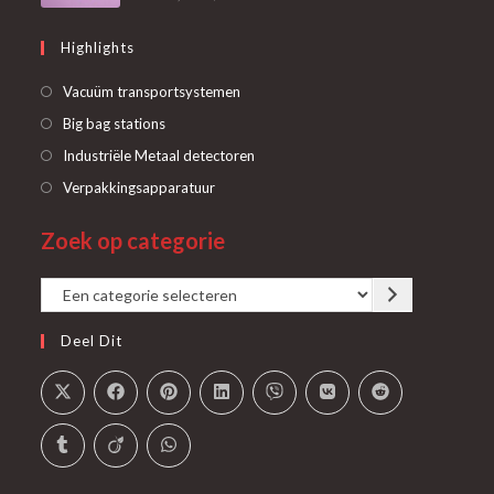
Highlights
Opent
Vacuüm transportsystemen
in
Opent
Big bag stations
een
in
Opent
Industriële Metaal detectoren
nieuwe
een
in
Opent
Verpakkingsapparatuur
tab
nieuwe
een
in
tab
Zoek op categorie
nieuwe
een
tab
nieuwe
Een
tab
categorie
Deel Dit
selecteren