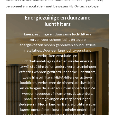
personeel én reputatie – met bewezen HEPA-technologie.
Energiezuinige en duurzame
luchtfilters
Energiezuinige en duurzame luchtfilters
zorgen voor schone lucht én lagere
energiekosten binnen gebouwen en industriële
installaties. Door een lage luchtweerstand
verbruiken ventilatie- en
luchtbehandelingssystemen minder energie,
terwijl stof, fijnstof en andere verontreinigingen
effectief worden gefilterd. Moderne luchtfilters,
zoals fijnstoffilters, HEPA-filters en actieve
koolfilters, verbeteren de binnenluchtkwaliteit
en verlengen de levensduur van apparatuur. Ze
worden toegepast in kantoren, datacenters,
productieomgevingen en zorginstellingen.
Bedrijven in
Nederland en België
profiteren van
lagere operationele kosten, minder onderhoud
en een duurzamer ventilatiesysteem dankzij