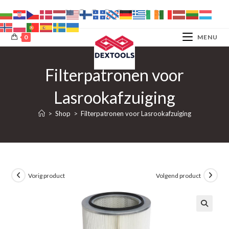
Ga
naar
inhoud
0
MENU
Filterpatronen voor
Lasrookafzuiging
>
Shop
>
Filterpatronen voor Lasrookafzuiging
Vorig product
Volgend product