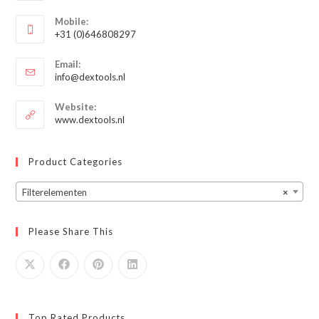
Opent
Mobile:
in
+31 (0)646808297
je
Opent
toepassing
Email:
in
Opent
info@dextools.nl
je
in
je
toepassing
Website:
toepassing
www.dextools.nl
Product Categories
Filterelementen
×
Please Share This
Top Rated Products