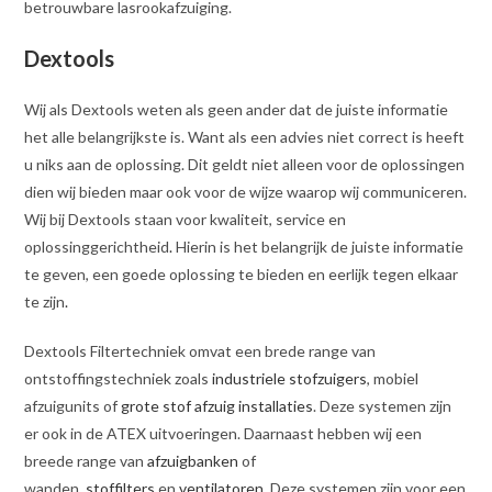
betrouwbare lasrookafzuiging.
Dextools
Wij als Dextools weten als geen ander dat de juiste informatie
het alle belangrijkste is. Want als een advies niet correct is heeft
u niks aan de oplossing. Dit geldt niet alleen voor de oplossingen
dien wij bieden maar ook voor de wijze waarop wij communiceren.
Wij bij Dextools staan voor kwaliteit, service en
oplossinggerichtheid
.
Hierin is het belangrijk de juiste informatie
te geven, een goede oplossing te bieden en eerlijk tegen elkaar
te zijn
.
Dextools Filtertechniek omvat een brede range van
ontstoffingstechniek zoals
industriele stofzuigers
, mobiel
afzuigunits of
grote stof afzuig installaties
. Deze systemen zijn
er ook in de ATEX uitvoeringen. Daarnaast hebben wij een
breede range van
afzuigbanken
of
wanden,
stoffilters
en
ventilatoren
. Deze systemen zijn voor een