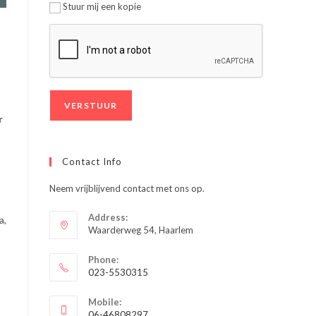
Stuur mij een kopie
r
Contact Info
Neem vrijblijvend contact met ons op.
Address:
a,
Waarderweg 54, Haarlem
Phone:
023-5530315
Opent
Mobile:
in
06-46808297