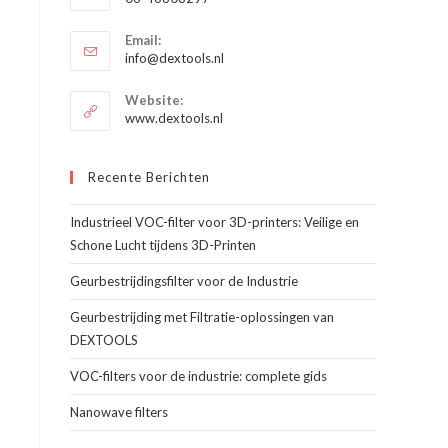
je
Opent
toepassing
Email:
in
Opent
info@dextools.nl
je
in
je
toepassing
Website:
toepassing
www.dextools.nl
Recente Berichten
Industrieel VOC-filter voor 3D-printers: Veilige en
Schone Lucht tijdens 3D-Printen
Geurbestrijdingsfilter voor de Industrie
Geurbestrijding met Filtratie-oplossingen van
DEXTOOLS
VOC-filters voor de industrie: complete gids
Nanowave filters