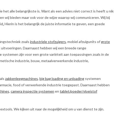
 het alle belangrijkste is. Want als een advies niet correct is heeft u nik
dien wij bieden maar ook voor de wijze waarop wij communiceren. Wij bij
id
.
Hierin is het belangrijk de juiste informatie te geven, een goede
fingstechniek zoals
industriele stofzuigers
, mobiel afzuigunits of
grote
X uitvoeringen. Daarnaast hebben wij een breede range
ze systemen zijn voor een grote variëteit aan toepassingen zoals in de
metische industrie, bouw, metaalverwerkende industrie,
als
zakkenleegmachines
,
big bag loading en unloading
systemen
farmacie, food of verwerkende industrie toegepast. Daarnaast hebben
chines,
camera inspectie systemen
en
tablet/poeder/vloeistof
tools. We kijken uit naar de mogelijkheid om u van dienst te zijn.