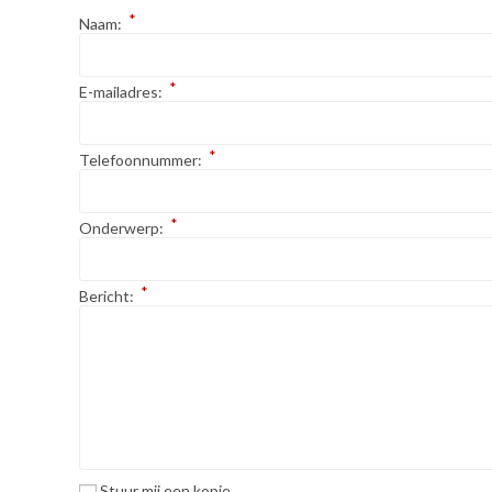
*
Naam:
*
E-mailadres:
*
Telefoonnummer:
*
Onderwerp:
*
Bericht:
Stuur mij een kopie