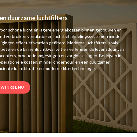
en duurzame luchtfilters
oor schone lucht én lagere energiekosten binnen gebouwen en
tand verbruiken ventilatie- en luchtbehandelingssystemen minder
inigingen effectief worden gefilterd. Moderne luchtfilters, zoals
, verbeteren de binnenluchtkwaliteit en verlengen de levensduur van
centers, productieomgevingen en zorginstellingen. Bedrijven in
 operationele kosten, minder onderhoud en een duurzamer
iciënte luchtfiltratie en moderne filtertechnologie.
WINKEL NU