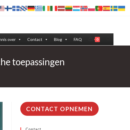
eling stofafzuigsystemen
Procestechniek
FAQ
Blog
Toggle
nis over
Contact
Blog
FAQ
0
site
sche toepassingen
zoeken
CONTACT OPNEMEN
Contact