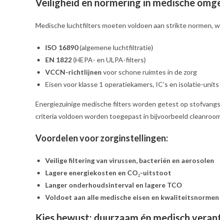
Veiligheid en normering in medische omg
Medische luchtfilters moeten voldoen aan strikte normen, 
ISO 16890
(algemene luchtfiltratie)
EN 1822
(HEPA- en ULPA-filters)
VCCN-richtlijnen
voor schone ruimtes in de zorg
Eisen voor klasse 1 operatiekamers, IC’s en isolatie-units
Energiezuinige medische filters worden getest op stofvangstc
criteria voldoen worden toegepast in bijvoorbeeld cleanroo
Voordelen voor zorginstellingen:
Veilige filtering van virussen, bacteriën en aerosolen
Lagere energiekosten en CO₂-uitstoot
Langer onderhoudsinterval en lagere TCO
Voldoet aan alle medische eisen en kwaliteitsnormen
Kies bewust: duurzaam én medisch vera