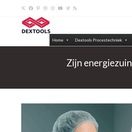
Ga
naar
inhoud
Home
Dextools Procestechniek
Zijn energiezuin