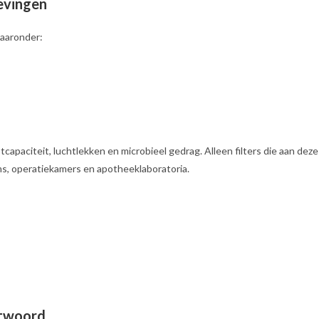
evingen
waaronder:
apaciteit, luchtlekken en microbieel gedrag. Alleen filters die aan deze
ms, operatiekamers en apotheeklaboratoria.
ntwoord