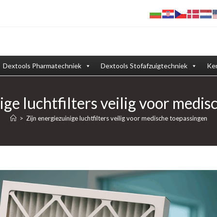
Winkel
Afd
Dextools Pharmatechniek
Dextools Stofafzuigtechniek
Ken
ige luchtfilters veilig voor medi
>
Zijn energiezuinige luchtfilters veilig voor medische toepassingen