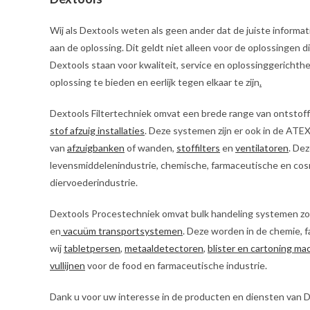
Wij als Dextools weten als geen ander dat de juiste informatie
aan de oplossing. Dit geldt niet alleen voor de oplossingen 
Dextools staan voor kwaliteit, service en oplossinggerichthe
oplossing te bieden en eerlijk tegen elkaar te zijn
.
Dextools Filtertechniek omvat een brede range van ontstof
stof afzuig installaties
. Deze systemen zijn er ook in de ATE
van
afzuigbanken
of wanden,
stoffilters
en
ventilatoren
. De
levensmiddelenindustrie, chemische, farmaceutische en cos
diervoederindustrie.
Dextools Procestechniek omvat bulk handeling systemen zo
en
vacuüm transportsystemen
. Deze worden in de chemie, 
wij
tabletpersen
,
metaaldetectoren
,
blister en cartoning ma
vullijnen
voor de food en farmaceutische industrie.
Dank u voor uw interesse in de producten en diensten van Dex