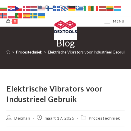
Ga
naar
inhoud
0
MENU
Blog
>
Procestechniek
>
Elektrische Vibrators voor Industrieel Gebruik
Elektrische Vibrators voor
Industrieel Gebruik
Bericht
Bericht
Berichtcategorie:
Dexman
maart 17, 2025
Procestechniek
auteur:
gepubliceerd
op: