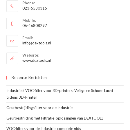
Phone:
023-5530315
Opent
Mobile:
in
06-46808297
je
Opent
toepassing
Email:
in
Opent
info@dextools.nl
je
in
je
toepassing
Website:
toepassing
www.dextools.nl
Recente Berichten
Industrieel VOC-filter voor 3D-printers: Veilige en Schone Lucht
tijdens 3D-Printen
Geurbestrijdingsfilter voor de Industrie
Geurbestrijding met Filtratie-oplossingen van DEXTOOLS
VOC-filters voor de industrie: complete gids