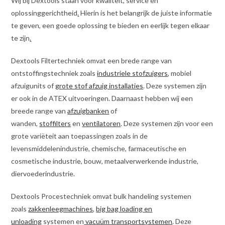
Wij bij Dextools staan voor kwaliteit, service en
oplossinggerichtheid
.
Hierin is het belangrijk de juiste informatie
te geven, een goede oplossing te bieden en eerlijk tegen elkaar
te zijn
.
Dextools Filtertechniek omvat een brede range van
ontstoffingstechniek zoals
industriele stofzuigers
, mobiel
afzuigunits of
grote stof afzuig installaties
. Deze systemen zijn
er ook in de ATEX uitvoeringen. Daarnaast hebben wij een
breede range van
afzuigbanken
of
wanden,
stoffilters
en
ventilatoren
. Deze systemen zijn voor een
grote variëteit aan toepassingen zoals in de
levensmiddelenindustrie, chemische, farmaceutische en
cosmetische industrie, bouw, metaalverwerkende industrie,
diervoederindustrie.
Dextools Procestechniek omvat bulk handeling systemen
zoals
zakkenleegmachines
,
big bag loading en
unloading
systemen en
vacuüm transportsystemen
. Deze