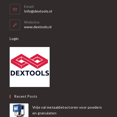
Opent
Email:
in
Opent
Info@dextools.nl
je
in
je
toepassing
Website:
toepassing
www.dextools.nl
Login
Recent Posts
Vrije val metaaldetectoren voor poeders
en granulaten