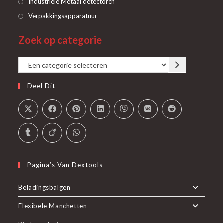
Opent
Industriële Metaal detectoren
nieuwe
een
in
Opent
Verpakkingsapparatuur
tab
nieuwe
een
in
tab
Zoek op categorie
nieuwe
een
tab
nieuwe
Een
tab
categorie
Deel Dit
selecteren
Pagina’s Van Dextools
Beladingsbalgen
Flexibele Manchetten