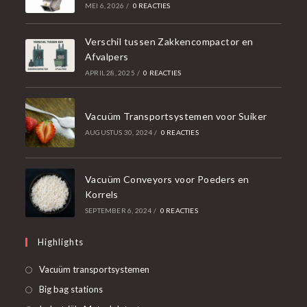
MEI 6, 2026
/
0 REACTIES
Verschil tussen Zakkencompactor en
Afvalpers
APRIL 28, 2025
/
0 REACTIES
Vacuüm Transportsystemen voor Suiker
AUGUSTUS 30, 2024
/
0 REACTIES
Vacuüm Conveyors voor Poeders en
Korrels
SEPTEMBER 6, 2024
/
0 REACTIES
Highlights
Opent
Vacuüm transportsystemen
in
Opent
Big bag stations
een
in