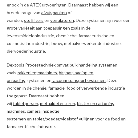
er ook in de ATEX uitvoeringen. Daarnaast hebben wij een
breede range van
afzuigbanken
of
wanden,
stoffilters
en
ventilatoren
. Deze systemen zijn voor een
grote variëteit aan toepassingen zoals in de
levensmiddelenindustrie, chemische, farmaceutische en
cosmetische industrie, bouw, metaalverwerkende industrie,
diervoederindustrie.
Dextools Procestechniek omvat bulk handeling systemen
zoals
zakkenleegmachines
,
big bag loading en
unloading
systemen en
vacuüm transportsystemen
. Deze
worden in de chemie, farmacie, food of verwerkende industrie
toegepast. Daarnaast hebben
wij
tabletpersen
,
metaaldetectoren
,
blister en cartoning
machines,
camera inspectie
systemen
en
tablet/poeder/vloeistof vullijnen
voor de food en
farmaceutische industrie.