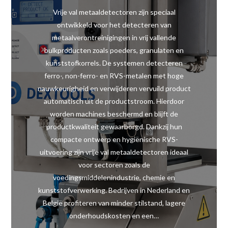
Vrije val metaaldetectoren zijn speciaal
ontwikkeld voor het detecteren van
metaalverontreinigingen in vrij vallende
bulkproducten zoals poeders, granulaten en
kunststofkorrels. De systemen detecteren
ferro-, non-ferro- en RVS-metalen met hoge
nauwkeurigheid en verwijderen vervuild product
automatisch uit de productstroom. Hierdoor
worden machines beschermd en blijft de
productkwaliteit gewaarborgd. Dankzij hun
compacte ontwerp en hygiënische RVS-
uitvoering zijn vrije val metaaldetectoren ideaal
voor sectoren zoals de
voedingsmiddelenindustrie, chemie en
kunststofverwerking. Bedrijven in Nederland en
België profiteren van minder stilstand, lagere
onderhoudskosten en een…