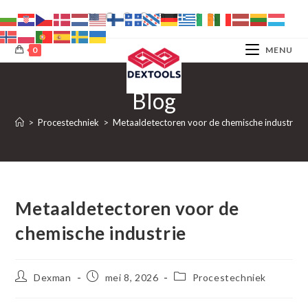
Ga
naar
inhoud
0
MENU
Blog
>
Procestechniek
>
Metaaldetectoren voor de chemische industrie
Metaaldetectoren voor de
chemische industrie
Bericht
Bericht
Berichtcategorie:
Dexman
mei 8, 2026
Procestechniek
auteur:
gepubliceerd
op: