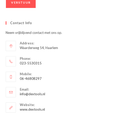
Contact Info
Neem vrijblijvend contact met ons op.
Address:
Waarderweg 54, Haarlem
Phone:
023-5530315
Opent
Mobile:
in
06-46808297
je
Opent
toepassing
Email:
in
Opent
info@dextools.nl
je
in
je
toepassing
Website:
toepassing
www.dextools.nl