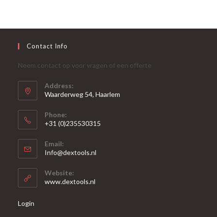
Contact Info
Neem contact op voor vragen of een offerte
Address:
Waarderweg 54, Haarlem
Phone:
+31 (0)235530315
Opent
Email:
in
Opent
Info@dextools.nl
je
in
je
toepassing
Website:
toepassing
www.dextools.nl
Login