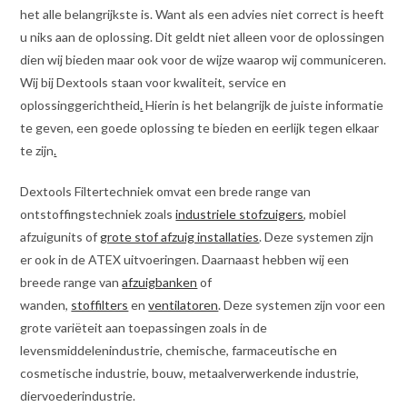
het alle belangrijkste is. Want als een advies niet correct is heeft
u niks aan de oplossing. Dit geldt niet alleen voor de oplossingen
dien wij bieden maar ook voor de wijze waarop wij communiceren.
Wij bij Dextools staan voor kwaliteit, service en
oplossinggerichtheid
.
Hierin is het belangrijk de juiste informatie
te geven, een goede oplossing te bieden en eerlijk tegen elkaar
te zijn
.
Dextools Filtertechniek omvat een brede range van
ontstoffingstechniek zoals
industriele stofzuigers
, mobiel
afzuigunits of
grote stof afzuig installaties
. Deze systemen zijn
er ook in de ATEX uitvoeringen. Daarnaast hebben wij een
breede range van
afzuigbanken
of
wanden,
stoffilters
en
ventilatoren
. Deze systemen zijn voor een
grote variëteit aan toepassingen zoals in de
levensmiddelenindustrie, chemische, farmaceutische en
cosmetische industrie, bouw, metaalverwerkende industrie,
diervoederindustrie.