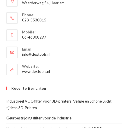
Waarderweg 54, Haarlem
Phone:
023-5530315
Opent
Mobile:
in
06-46808297
je
Opent
toepassing
Email:
in
Opent
info@dextools.nl
je
in
je
toepassing
Website:
toepassing
www.dextools.nl
Recente Berichten
Industrieel VOC-filter voor 3D-printers: Veilige en Schone Lucht
tijdens 3D-Printen
Geurbestrijdingsfilter voor de Industrie