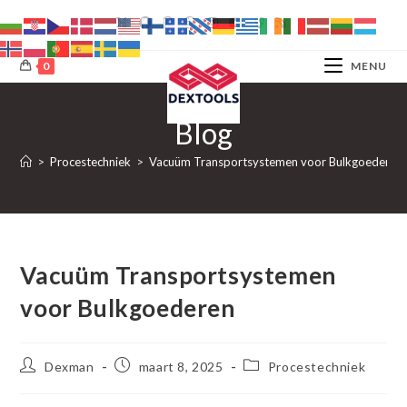
Ga
naar
inhoud
0
MENU
Blog
>
Procestechniek
>
Vacuüm Transportsystemen voor Bulkgoederen
Vacuüm Transportsystemen
voor Bulkgoederen
Bericht
Bericht
Berichtcategorie:
Dexman
maart 8, 2025
Procestechniek
auteur:
gepubliceerd
op: